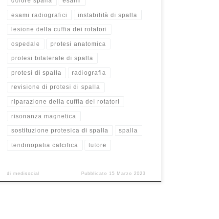
dolore spalla
esami
esami radiografici
instabilità di spalla
lesione della cuffia dei rotatori
ospedale
protesi anatomica
protesi bilaterale di spalla
protesi di spalla
radiografia
revisione di protesi di spalla
riparazione della cuffia dei rotatori
risonanza magnetica
sostituzione protesica di spalla
spalla
tendinopatia calcifica
tutore
di
medisocial
Pubblicato
15 Marzo 2023