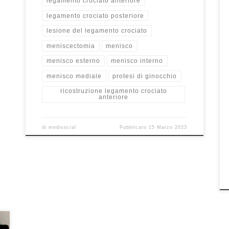
legamento crociato anteriore
legamento crociato posteriore
lesione del legamento crociato
meniscectomia
menisco
menisco esterno
menisco interno
menisco mediale
protesi di ginocchio
ricostruzione legamento crociato
anteriore
di
medisocial
Pubblicato
15 Marzo 2023