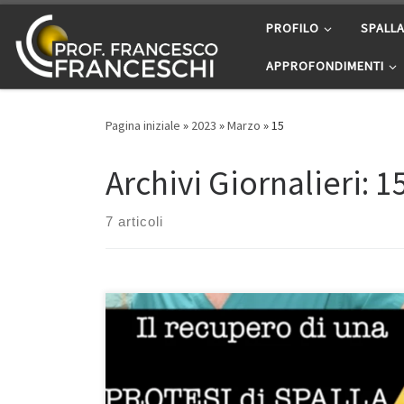
Passa al contenuto
PROFILO
SPALL
APPROFONDIMENTI
Pagina iniziale
»
2023
»
Marzo
»
15
Archivi Giornalieri:
1
7 articoli
Protesi di spalla: il recupero – Prof. Francesco
Franceschi chirurgo ortopedico di spalla a Roma –
Ospedale San Pietro Fatebenefratelli – Università
Unicamillus Il recupero da una protesi di spalla è molto