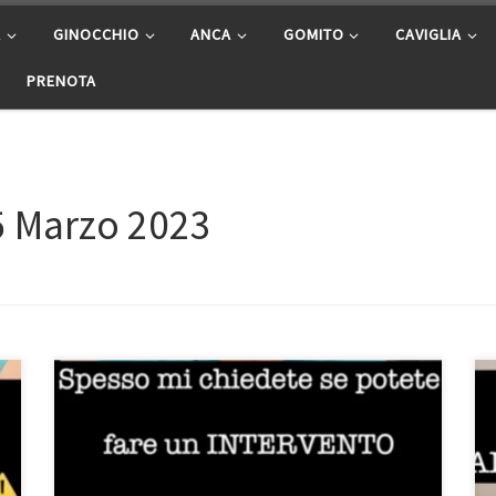
A
GINOCCHIO
ANCA
GOMITO
CAVIGLIA
PRENOTA
5 Marzo 2023
Intervento all’anca per via mininvasiva – Prof.
Francesco Franceschi chirurgo ortopedico di anca a
Roma – Ospedale San Pietro Fatebenefratelli –
Università Unicamillus Spesso in ambulatorio mi