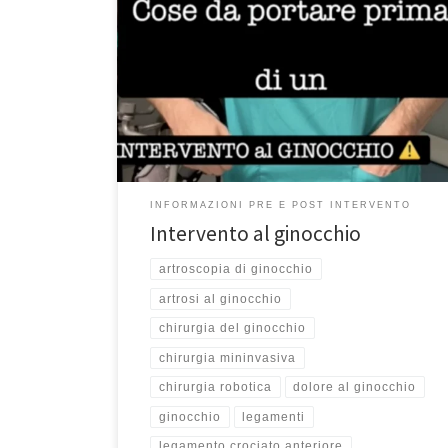
Intervento al ginocchio: cosa portare in ospedale. Prof.
Francesco Franceschi chirurgo ortopedico di ginocchio
a Roma – Ospedale San Pietro Fatebenefratelli –
Università Unicamillus Se dovete subire un intervento
al ginocchio con me, ricordatevi di portare con voi in
ospedale: Per ulteriori informazioni sugli interventi al
ginocchio, potete visitare la […]
INFORMAZIONI PRE E POST INTERVENTO
Intervento al ginocchio
artroscopia di ginocchio
artrosi al ginocchio
chirurgia del ginocchio
chirurgia mininvasiva
chirurgia robotica
dolore al ginocchio
ginocchio
legamenti
legamento crociato anteriore