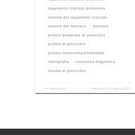
legamento crociato posteriore
lesione del legamento crociato
lesione del menisco
menisco
protesi bilaterale di ginocchio
protesi di ginocchio
protesi monocompartimentale
radiografia
risonanza magnetica
trauma al ginocchio
di
medisocial
Pubblicato
15 Marzo 2023