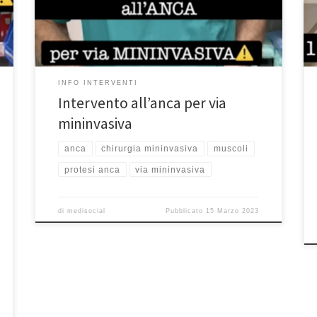
chiedete se si possono fare degli interventi all’anca
per via mininvasiva. Sicuramente si. Esiste una via
d’accesso. É un intervento innovativo che consiste […]
INFO INTERVENTI
Intervento all’anca per via
mininvasiva
anca
chirurgia mininvasiva
muscoli
protesi anca
via mininvasiva
di
medisocial
Pubblicato
15 Marzo 2023