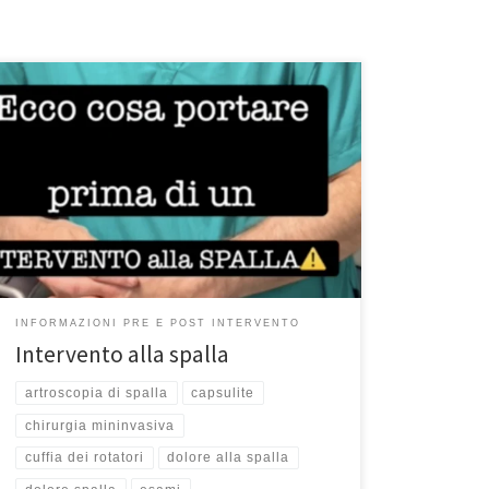
Intervento alla spalla: cosa portare in ospedale – Prof.
Francesco Franceschi chirurgo ortopedico di spalla a
Roma – Ospedale San Pietro Fatebenefratelli –
Università Unicamillus Se vi state ricoverando per un
intervento alla spalla, Vi voglio ricordare di portare con
voi in ospedale: Per informazioni sulle patologie e
sugli interventi […]
INFORMAZIONI PRE E POST INTERVENTO
Intervento alla spalla
artroscopia di spalla
capsulite
chirurgia mininvasiva
cuffia dei rotatori
dolore alla spalla