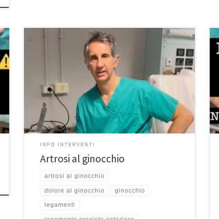
Artrosi al ginocchio – Prof. Francesco Franceschi
chirurgo ortopedico di ginocchio a Roma – Ospedale
San Pietro Fatebenefratelli – Università Unicamillus
Come faccio a capire se ho l’artrosi al ginocchio? Tanti
pazienti vengono in ambulatorio e mi dicono che
hanno la sabbia nel ginocchio e spesso si gonfia. Di
notte […]
INFO INTERVENTI
Artrosi al ginocchio
artrosi al ginocchio
dolore al ginocchio
ginocchio
legamenti