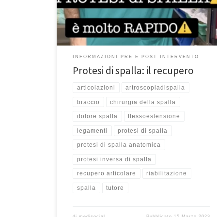
rapido. Dovrete portare il tutore per due o tre
settimane però non è che lo dovrete portare sempre.
[…]
INFORMAZIONI PRE E POST INTERVENTO
Protesi di spalla: il recupero
articolazioni
artroscopiadispalla
braccio
chirurgia della spalla
dolore spalla
flessoestensione
legamenti
protesi di spalla
protesi di spalla anatomica
protesi inversa di spalla
recupero articolare
riabilitazione
spalla
tutore
di
medisocial
Pubblicato
15 Marzo 2023