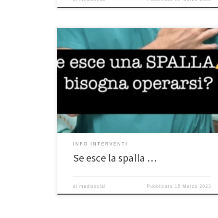
Se esce la spalla bisogna operarsi? Prof. Francesco
Franceschi chirurgo ortopedico di spalla a Roma –
Ospedale San Pietro Fatebenefratelli – Università
Unicamillus Se la nostra spalla esce, bisogna operarsi?
Non sempre. Bisogna operarla soprattutto nei pazienti
più giovani perché nei giovani è molto più frequente
che la spalla possa […]
INFO INTERVENTI
Se esce la spalla …
di
medisocial
Pubblicato
15 Marzo 2023