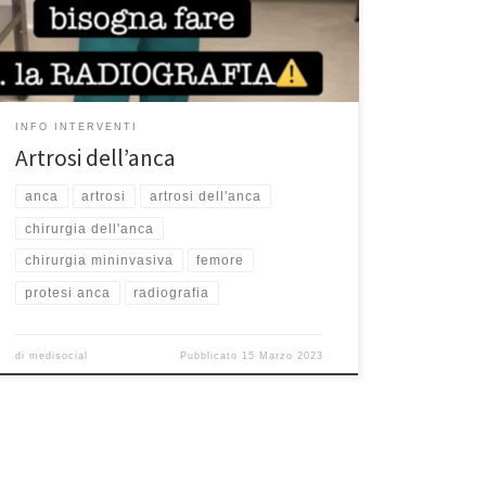
una radiografia perché potreste avere un’artrosi
dell’anca. Per fissare un appuntamento, potete
visitare la sezione Prenota
INFO INTERVENTI
Artrosi dell’anca
anca
artrosi
artrosi dell'anca
chirurgia dell'anca
chirurgia mininvasiva
femore
protesi anca
radiografia
di
medisocial
Pubblicato
15 Marzo 2023