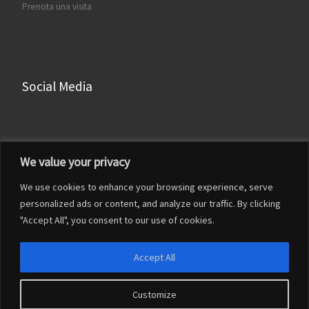
Prenota una visita
Social Media
Facebook
We value your privacy
Instagram
We use cookies to enhance your browsing experience, serve
LinkedIn
personalized ads or content, and analyze our traffic. By clicking
YouTube
"Accept All", you consent to our use of cookies.
Accept All
Customize
© 2026
Francesco Franceschi
– Tutti i diritti riservati