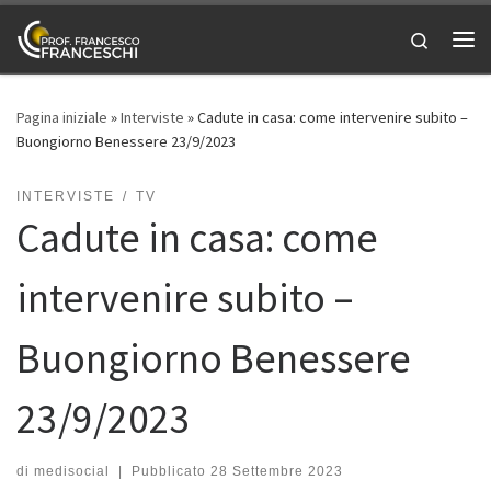
Passa al contenuto
Search
Me
Pagina iniziale
»
Interviste
»
Cadute in casa: come intervenire subito –
Buongiorno Benessere 23/9/2023
INTERVISTE
TV
Cadute in casa: come
intervenire subito –
Buongiorno Benessere
23/9/2023
di
medisocial
|
Pubblicato
28 Settembre 2023