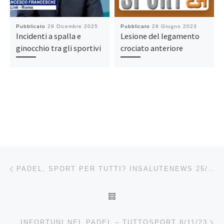
Pubblicato
29 Dicembre 2025
Pubblicato
28 Giugno 2023
Incidenti a spalla e
Lesione del legamento
ginocchio tra gli sportivi
crociato anteriore
Navigazione articoli
Articolo precedente
PADEL, SPORT PER TUTTI? INSALUTENEWS 25/9/2023
RITORNA ALLA LISTA DEG
Ar
INFORTUNI NEL PADEL – TUTTOSPORT 8/11/23