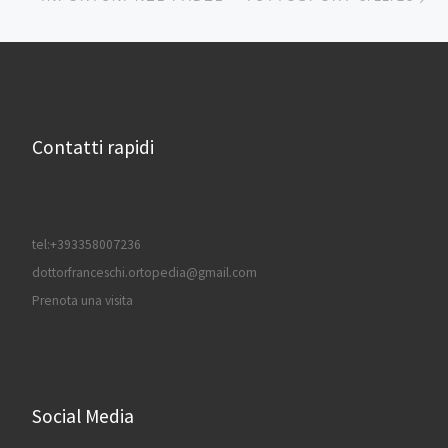
Contatti rapidi
tel:+393358007236
dottorfranceschi.ortopedia@gmail.com
Prenota una visita
Social Media