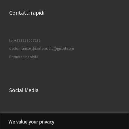
Contatti rapidi
tel:+393358007236
dottorfranceschi.ortopedia@gmail.com
Prenota una visita
Social Media
Facebook
We value your privacy
Instagram