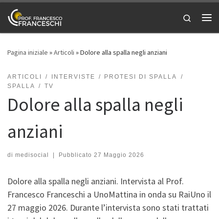
Passa al contenuto
Search
Me
Pagina iniziale
»
Articoli
»
Dolore alla spalla negli anziani
ARTICOLI
INTERVISTE
PROTESI DI SPALLA
SPALLA
TV
Dolore alla spalla negli
anziani
di
medisocial
|
Pubblicato
27 Maggio 2026
Dolore alla spalla negli anziani. Intervista al Prof.
Francesco Franceschi a UnoMattina in onda su RaiUno il
27 maggio 2026. Durante l’intervista sono stati trattati