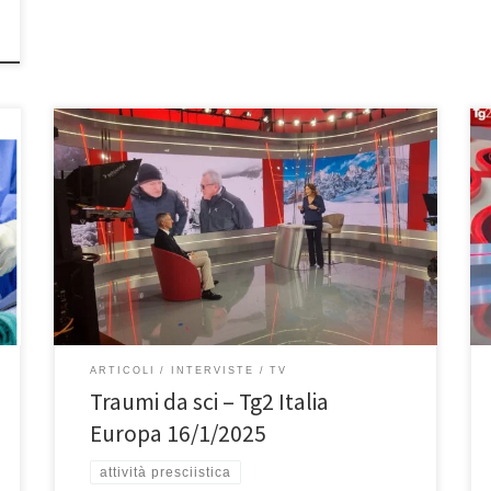
Traumi da sci: questo è l’argomento dell’intervista al
Prof. Francesco Franceschi su Tg2 Italia Europa andato
in onda il 16 gennaio 2025 su RaiDue alle 10:30. Se
avete perso l’intervista, potete rivederla qui. Dottor
Franceschi, certo è che come diceva prima, insomma,
la ginnastica presciistica è importantissima e pochi la
[…]
ARTICOLI
INTERVISTE
TV
Traumi da sci – Tg2 Italia
Europa 16/1/2025
attività presciistica