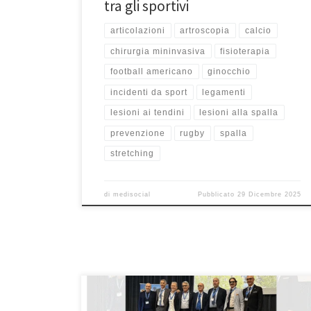
tra gli sportivi
articolazioni
artroscopia
calcio
chirurgia mininvasiva
fisioterapia
football americano
ginocchio
incidenti da sport
legamenti
lesioni ai tendini
lesioni alla spalla
prevenzione
rugby
spalla
stretching
di
medisocial
Pubblicato
29 Dicembre 2025
Congresso AIMTES 2025 – Articolo su Topphysio. Di
seguito troverete un breve estratto dell’articolo uscito