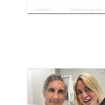
di
medisocial
Pubblicato
15 Luglio 2025
Lesioni al Tendine d’Achille. Intervista al Prof.
Francesco Franceschi durante la rubrica “Salute e
Sport” con Marzia Caltagirone in onda su
CentroSuonoSport ogni martedì alle 22:00. Potete
riascoltare qui la puntata del 30 aprile 2024. Buon
ascolto! Allora Prof io so che tu oggi volevi parlare di