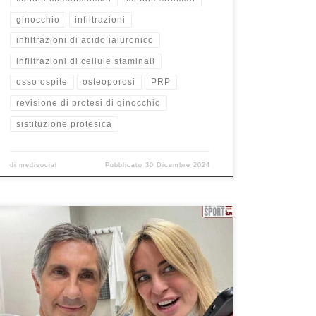
ginocchio
infiltrazioni
infiltrazioni di acido ialuronico
infiltrazioni di cellule staminali
osso ospite
osteoporosi
PRP
revisione di protesi di ginocchio
sistituzione protesica
di
medisocial
Pubblicato
30 Dicembre 2024
Padel e danni articolari. 𝑪𝒐𝒔𝒂 𝒃𝒊𝒔𝒐𝒈𝒏𝒂 𝒇𝒂𝒓𝒆 𝒑𝒓𝒊𝒎𝒂 𝒅𝒊
𝒑𝒓𝒆𝒔𝒆𝒏𝒕𝒂𝒓𝒔𝒊 𝒊𝒅𝒐𝒏𝒆𝒂𝒎𝒆𝒏𝒕𝒆 𝒔𝒖 𝒖𝒏 𝒄𝒂𝒎𝒑𝒐 𝒅𝒂 𝒑𝒂𝒅𝒆𝒍 𝒆𝒅
𝒆𝒗𝒊𝒕𝒂𝒓𝒆 𝒔𝒕𝒓𝒂𝒑𝒑𝒊 𝒐 𝒂𝒏𝒅𝒂𝒓𝒆 𝒊𝒏𝒄𝒐𝒏𝒕𝒓𝒐 𝒂 𝒄𝒐𝒔𝒆 𝒂𝒏𝒄𝒉𝒆 𝒑𝒆𝒈𝒈𝒊𝒐𝒓𝒊
𝒅𝒆𝒈𝒍𝒊 𝒔𝒕𝒓𝒂𝒑𝒑𝒊 𝒎𝒖𝒔𝒄𝒐𝒍𝒂𝒓𝒊 ? Questo l’argomento della mia
intervista di ieri sera 9/4/2024 a “Salute e Sport” in