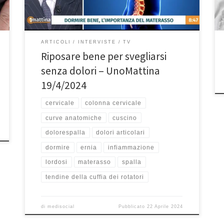
indolenzita oppure ci […]
ARTICOLI
INTERVISTE
TV
Riposare bene per svegliarsi
senza dolori – UnoMattina
19/4/2024
cervicale
colonna cervicale
curve anatomiche
cuscino
dolorespalla
dolori articolari
dormire
ernia
infiammazione
lordosi
materasso
spalla
tendine della cuffia dei rotatori
di
medisocial
Pubblicato
22 Aprile 2024