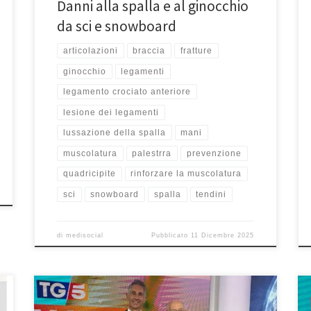
Danni alla spalla e al ginocchio
da sci e snowboard
articolazioni
braccia
fratture
ginocchio
legamenti
legamento crociato anteriore
lesione dei legamenti
lussazione della spalla
mani
muscolatura
palestrra
prevenzione
quadricipite
rinforzare la muscolatura
sci
snowboard
spalla
tendini
di
medisocial
Pubblicato
11 Dicembre 2025
Le fratture dell’anca – Tg5 Salute 3/9/2025. In questa