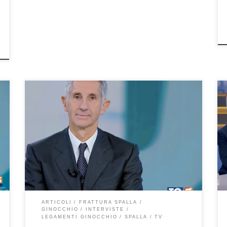
Danni alla spalla e al ginocchio da sci e snowboard.
Questo è l’argomento dell’intervista al Prof. Francesco
Franceschi ortopedico spalla e ginocchio a Roma,
andata in onda il 10 dicembre 2025 su Tg5 Salute. Se
l’avete persa, potete rivederla qui. I danni dello sci
sulla neve, frequentissimi ormai. Fratture alla […]
ARTICOLI
FRATTURA SPALLA
GINOCCHIO
INTERVISTE
LEGAMENTI GINOCCHIO
SPALLA
TV