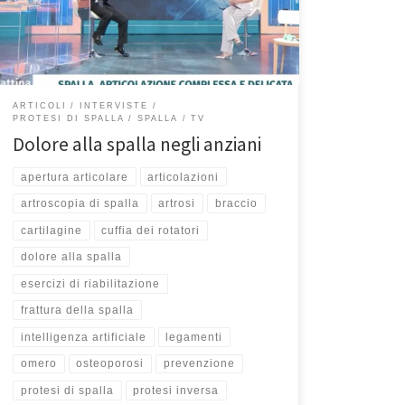
prevenzione e dei possibili rimedi anche con l’ausilio
dell’Intelligenza Artificiale. Buona visione! Adesso
cambiamo argomento e […]
ARTICOLI
INTERVISTE
PROTESI DI SPALLA
SPALLA
TV
Dolore alla spalla negli anziani
apertura articolare
articolazioni
artroscopia di spalla
artrosi
braccio
cartilagine
cuffia dei rotatori
dolore alla spalla
esercizi di riabilitazione
frattura della spalla
intelligenza artificiale
legamenti
omero
osteoporosi
prevenzione
protesi di spalla
protesi inversa