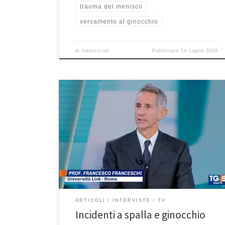
trauma del menisco
versamento al ginocchio
di
medisocial
Pubblicato
14 Luglio 2026
Incidenti a spalla e ginocchio tra gli sportivi. Intervista al
Prof. Francesco Franceschi del 24 dicembre 2025 a Tg5
Salute. Se avete perso l’intervista, la potete rivedere
qui. Buona visione! Frequentissimi gli incidenti tra gli
sportivi, incidenti alla spalla, alle ginocchia, cosa fare
in questi casi? Ma soprattutto una prevenzione […]
ARTICOLI
INTERVISTE
TV
Incidenti a spalla e ginocchio