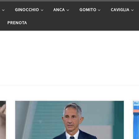
A
GINOCCHIO
ANCA
GOMITO
CAVIGLIA
PRENOTA
La chirurgia mini invasiva in ortopedia. In questa
intervista rilasciata al Tg5 Salute del 4/6/2026 il Prof.
Francesco Franceschi ortopedico di spalla, ginocchio e
anca ci spiega di cosa si tratta. Potete vedere
l’intervista su