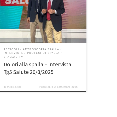
di seguito trovate l’intervista rilascaita al Tg5 Salute del
28/8/2025 dal Prof. Francesco Franceschi ortopedico
della spalla a Roma. I dolori alla spalla, frequenti,
colpiscono soprattutto le persone avanti con gli anni e
tutti noi li attribuiamo all’artrosi. Il professor Francesco
[…]
ARTICOLI
ARTROSCOPIA SPALLA
INTERVISTE
PROTESI DI SPALLA
SPALLA
TV
Dolori alla spalla – Intervista
Tg5 Salute 20/8/2025
di
medisocial
Pubblicato
2 Settembre 2025