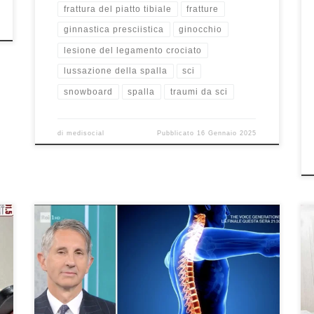
frattura del piatto tibiale
fratture
ginnastica presciistica
ginocchio
lesione del legamento crociato
lussazione della spalla
sci
snowboard
spalla
traumi da sci
di
medisocial
Pubblicato
16 Gennaio 2025
Riposare bene per svegliarsi senza dolori Intervista al
Prof. Francesco Franceschi ortopedico ad UnoMattina
su RaiUno del 19/4/2024. Se avete perso l’intervista,
riguardatela qui. Oggi parliamo di quanto sia
importante riposare bene perché delle volte magari ci
svegliamo al mattino con una parte del corpo un po’