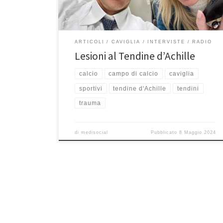
tendini e proprio […]
ARTICOLI
CAVIGLIA
INTERVISTE
RADIO
Lesioni al Tendine d’Achille
calcio
campo di calcio
caviglia
sportivi
tendine d'Achille
tendini
trauma
di
medisocial
Pubblicato
8 Maggio 2024