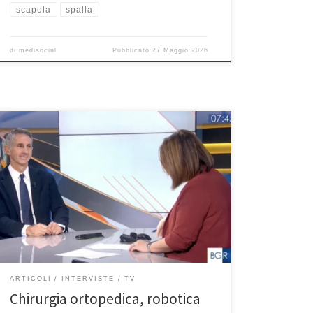
scapola
spalla
di
medisocial
Pubblicato
27 Maggio 2026
Chirurgia ortopedica, robotica e intelligenza artificiale.
In questa intervista del 9 dicembre 2025 a Buongiorno
Regione Lazio in onda su Rai 3, il Prof. Franceschi ha
parlato delle nuove frontiere della chirurgia
ortopedica, robotica e intelligenza artificiale, sempre
più in soccorso della medicina ed in particolare
dell’ortopedia. Guarda l’intervista completa […]
ARTICOLI
INTERVISTE
TV
Chirurgia ortopedica, robotica