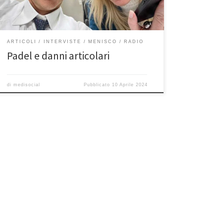
onda ogni martedì sera durante la […]
ARTICOLI
INTERVISTE
MENISCO
RADIO
Padel e danni articolari
di
medisocial
Pubblicato
10 Aprile 2024