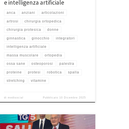
e intelligenza artificiale
anca
anziani
articolazioni
artrosi
chirurgia ortopedica
chirurgia protesica
donne
ginnastica
ginocchio
integratori
intelligenza artificiale
massa muscolare
ortopedia
ossa sane
osteoporosi
palestra
proteine
protesi
robotica
spalla
stretching
vitamine
di
medisocial
Pubblicato
10 Dicembre 2025
Dolori alla spalla – Intervista Tg5 Salute 20/8/2025. Qui