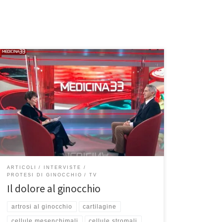
Il dolore al ginocchio è un problema serio. Può essere
danneggiato a causa di malattie degenerative come
l’artrosi per esempio. E allora la prima cosa a cui si
pensa è una protesi. È giusto? Guarda l’ultima
intervista al Prof. Francesco Franceschi al Tg2 Medicina
33 del 26 dicembre 2024 per […]
ARTICOLI
INTERVISTE
PROTESI DI GINOCCHIO
TV
Il dolore al ginocchio
artrosi al ginocchio
cartilagine
cellule mesenchimali
cellule stromali