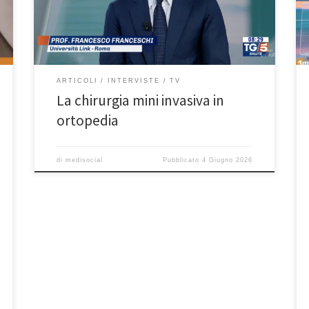
https://mediasetinfinity.mediaset.it/video/tg5/edizion
e-ore-0800-del-4-giugno_F314202201061701 La
chirurgia dell’ortopedico, come è cambiata negli
ultimi anni? Oggi si parla di mini […]
ARTICOLI
INTERVISTE
TV
La chirurgia mini invasiva in
ortopedia
di
medisocial
Pubblicato
4 Giugno 2026