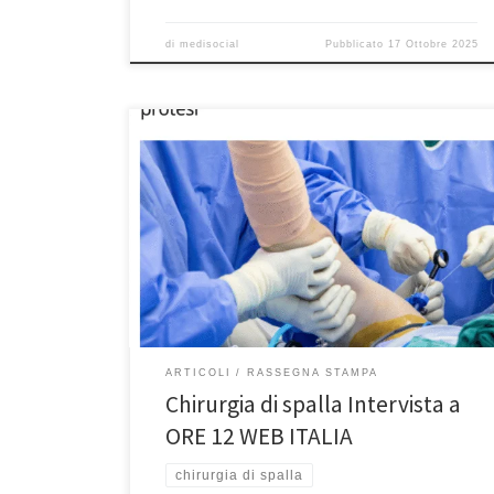
di
medisocial
Pubblicato
17 Ottobre 2025
Chirurgia di spalla: artroscopia, traumi e protesi –
Intervista del Prof. Francesco Franceschi, ortopedico
spalla Roma, uscita il 15/7/20254 a ORE 12 WEB ITALIA.
Potete leggere l’intervista integrale su
https://www.ore12web.it/2025/06/25/chirurgia-spalla-
artroscopia-traumi-protesi/
ARTICOLI
RASSEGNA STAMPA
Chirurgia di spalla Intervista a
ORE 12 WEB ITALIA
chirurgia di spalla