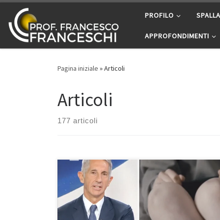
Passa al contenuto
PROFILO
SPALL
APPROFONDIMENTI
Pagina iniziale
»
Articoli
Articoli
177 articoli
Perché il menisco si lesiona? Intervista UnoMattina
News 13/7/2026. In questa intervista ho spiegato
perché il menisco può lesionarsi anche con un
semplice movimento quotidiano, quali sono i sintomi