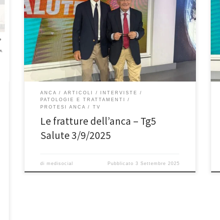
intervista al Tg5 Salute il Prof. Franceschi, ortopedico a
Roma, parla delle fratture dell’anca e delle possibili
terapie. Buona visione” Le fratture dell’anca
improvvise e senza apparentemente un motivo, solo
per piccoli traumi spesso. Cosa è opportuno fare? La
prevenzione è […]
ANCA
ARTICOLI
INTERVISTE
PATOLOGIE E TRATTAMENTI
PROTESI ANCA
TV
Le fratture dell’anca – Tg5
Salute 3/9/2025
di
medisocial
Pubblicato
3 Settembre 2025