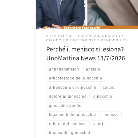
da non sottovalutare e come oggi l’artroscopia
permetta, in molti casi, di preservarlo e tornare più
rapidamente alle proprie attività.Se hai […]
ARTICOLI
ARTROSCOPIA GINOCCHIO
GINOCCHIO
INTERVISTE
MENISCO
TV
Perché il menisco si lesiona?
UnoMattina News 13/7/2026
antinfiammatori
anziani
articolazione del ginocchio
artroscopia di ginocchio
calcio
dolore al ginocchio
ginocchio
ginocchio gonfio
legamenti del ginocchio
menisco
rottura del menisco
sport
trauma del ginocchio