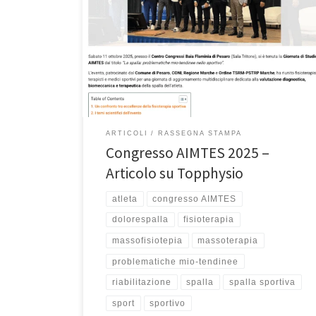
sul sito ufficiale Topphysio sul Congresso AIMTES che si
è tenuto a Pesaro lo scorso 11 ottobre 2025. Potete
leggere l’articolo completo su
https://www.topphysio.it/wikiphysio/aimtes-esperti-a-
confronto-sulle-problematiche-della-spalla-nello-
sportivo-a-pesaro/ Sabato 11 ottobre 2025, presso il
Centro Congressi Baia Flaminia di […]
ARTICOLI
RASSEGNA STAMPA
Congresso AIMTES 2025 –
Articolo su Topphysio
atleta
congresso AIMTES
dolorespalla
fisioterapia
massofisiotepia
massoterapia
problematiche mio-tendinee
riabilitazione
spalla
spalla sportiva
sport
sportivo