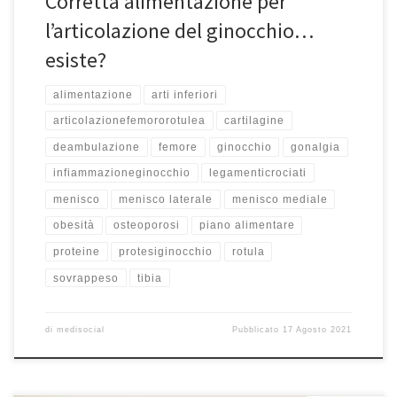
Corretta alimentazione per
l’articolazione del ginocchio…
esiste?
alimentazione
arti inferiori
articolazionefemororotulea
cartilagine
deambulazione
femore
ginocchio
gonalgia
infiammazioneginocchio
legamenticrociati
menisco
menisco laterale
menisco mediale
obesità
osteoporosi
piano alimentare
proteine
protesiginocchio
rotula
sovrappeso
tibia
di
medisocial
Pubblicato
17 Agosto 2021