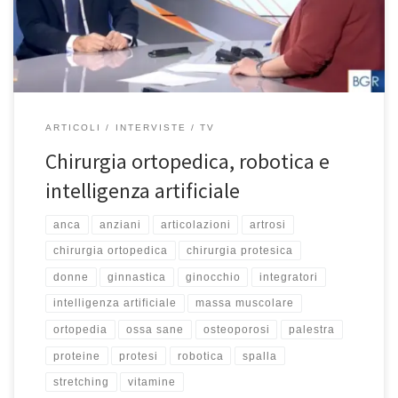
sempre più in soccorso della medicina ed in particolare
dell’ortopedia. Guarda l’intervista completa […]
ARTICOLI
INTERVISTE
TV
Chirurgia ortopedica, robotica e
intelligenza artificiale
anca
anziani
articolazioni
artrosi
chirurgia ortopedica
chirurgia protesica
donne
ginnastica
ginocchio
integratori
intelligenza artificiale
massa muscolare
ortopedia
ossa sane
osteoporosi
palestra
proteine
protesi
robotica
spalla
stretching
vitamine