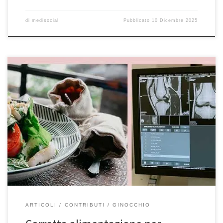
di
medisocial
Pubblicato
10 Dicembre 2025
Corretta alimentazione per l’articolazione del ginocchio…esiste?
Contributo al sito del Prof. Francesco Franceschi della Dott.ssa
Fiamma Ferraro, Medico Chirurgo, Medico in Medicina Generale e
Medicina Complementare e Integrata. Potete trovare l’articolo
anche sul sito del Prof. Franceschi, ortopedico specialista di spalla,
ginocchio e anca a Roma. Immergiamoci “fino alle ginocchia” in
[…]
ARTICOLI
CONTRIBUTI
GINOCCHIO