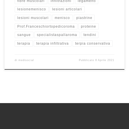
fibre muscolari
infiltrazioni
legamenti
lesionemenisco
lesioni articolari
lesioni muscolari
menisco
piastrine
Prof.Franceschiortopedicoroma
proteine
sangue
specialistaspallaroma
tendini
terapia
terapia infiltrativa
terpia conservativa
di
medisocial
Pubblicato
8 Aprile 2021