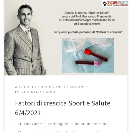
Fattori di crescita Rubrica “Sport e Salute” – TeleRadioStereo 92,7
– 6 aprile 2021 In questa puntata abbiamo trattato il tema dei
fattori di crescita, cosa sono, a cosa servono e quando sono
consigliati. Se avete perso la puntata, potete riascoltarla qui. Buon
ascolto! L’altra volta abbiamo fatto una deviazione […]
ARTICOLI
FORUM
INFILTRAZIONI
INTERVISTE
RADIO
Fattori di crescita Sport e Salute
6/4/2021
articolazione
cartilagine
fattori di crescita