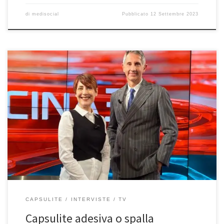
di
medisocial
Pubblicato
12 Settembre 2023
Capsulite adesiva o spalla congelata – In questa intervista del
1/5/2023 al Tg2 Medicina 33 ho parlato della capsulite adesiva
detta anche spalla congelata. Se avete perso l’intervista, potete
rivederla qui. Buona visione! Professore noi parliamo di capsulite
adesiva della spalla detta anche “spalla congelata”. Che cosa è? È
la […]
CAPSULITE
INTERVISTE
TV
Capsulite adesiva o spalla