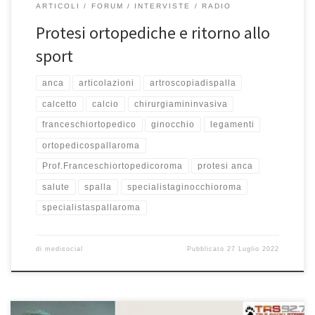
ARTICOLI
FORUM
INTERVISTE
RADIO
Protesi ortopediche e ritorno allo
sport
anca
articolazioni
artroscopiadispalla
calcetto
calcio
chirurgiamininvasiva
franceschiortopedico
ginocchio
legamenti
ortopedicospallaroma
Prof.Franceschiortopedicoroma
protesi anca
salute
spalla
specialistaginocchioroma
specialistaspallaroma
di
medisocial
Pubblicato
27 Luglio 2022