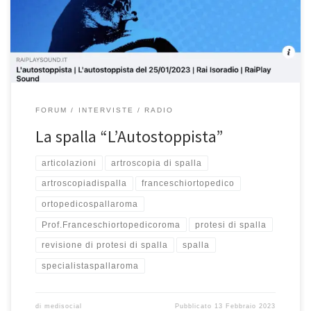
Buon ascolto!
https://www.raiplaysound.it/audio/2023/01/Lautostoppista-del-
25012023-2ab4021f-5b6e-4dc1-bba4-622d81d66616.html
FORUM
INTERVISTE
RADIO
La spalla “L’Autostoppista”
articolazioni
artroscopia di spalla
artroscopiadispalla
franceschiortopedico
ortopedicospallaroma
Prof.Franceschiortopedicoroma
protesi di spalla
revisione di protesi di spalla
spalla
specialistaspallaroma
di
medisocial
Pubblicato
13 Febbraio 2023