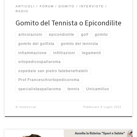
ARTICOLI
FORUM
GOMITO
INTERVISTE
RADIO
Gomito del Tennista o Epicondilite
articolazioni
epicondiolite
golf
gomito
gomito del golfista
gomito del tennista
infiammazione
infiltrazioni
legamenti
ortopedicospallaroma
ospedale san pietro fatebenefratelli
Prof.Franceschiortopedicoroma
specialistaspallaroma
tennis
Unicamillus
di
medisocial
Pubblicato
6 Luglio 2022