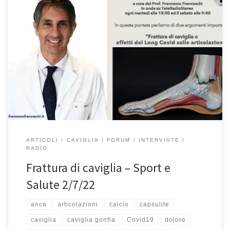
Frattura di caviglia Prof. Francesco Franceschi ortopedico spalla,
ginocchio e anca a Roma – Intervista Sport e Salute del 2/7/2022.
In questa intervista abbiamo parlato della frattura di caviglia e
delle conseguenze del Long Covid sulle articolazioni. Se avete
perso la puntata, riascoltatela qui. Buon ascolto! Buongiorno siamo
di nuovo […]
ARTICOLI
CAVIGLIA
FORUM
INTERVISTE
RADIO
Frattura di caviglia – Sport e
Salute 2/7/22
anca
articolazioni
calcio
capsulite
caviglia
caviglia gonfia
Covid19
dolore