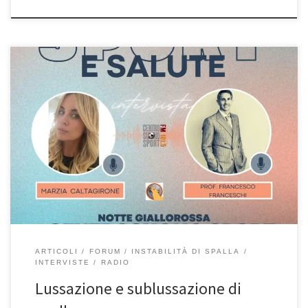
Lussazione e sublussazione di spalla – Intervista al Prof. Francesco
Franceschi ortopedico di spalla a Roma, del 6/9/2022 durante la
rubrica “Notte Giallorossa” in onda su Radio Centrosuono Sport.In
questa intervista parliamodi lussazione e sublussazione di spalla
nello sport. Quando cadiamo, cerchiamo spesso di proteggerci
con il braccio e si […]
ARTICOLI
FORUM
INSTABILITÀ DI SPALLA
INTERVISTE
RADIO
Lussazione e sublussazione di