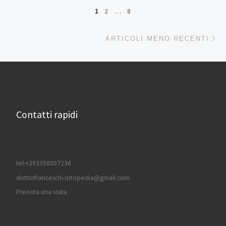
Navigazione articoli
1
2
…
8
Ar
ARTICOLI MENO RECENTI
Contatti rapidi
tel:+393358007236
dottorfranceschi.ortopedia@gmail.com
Prenota una visita