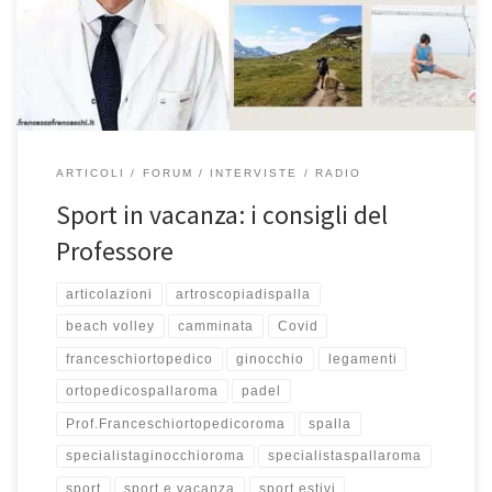
delle accortezze da avere quando si vuole fare sport in vacanza.
Se […]
ARTICOLI
FORUM
INTERVISTE
RADIO
Sport in vacanza: i consigli del
Professore
articolazioni
artroscopiadispalla
beach volley
camminata
Covid
franceschiortopedico
ginocchio
legamenti
ortopedicospallaroma
padel
Prof.Franceschiortopedicoroma
spalla
specialistaginocchioroma
specialistaspallaroma
sport
sport e vacanza
sport estivi