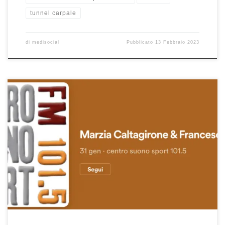
tunnel carpale
di
medisocial
Pubblicato
13 Febbraio 2023
Lesione del flessore della coscia destra – Intervista su Centro
Suono Sport del 31/1/2023 Prof. Francesco Franceschi ortopedico
a Roma. In questa intervista abbiamo parlato dell’infortunio subìto
dal giocatore della Roma Spinazzola ossia della lesione del
flessore della coscia destra. Se avete perso l’intervista potete
riascoltarla qui.