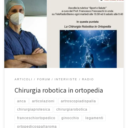
Chirurgia robotica in ortopedia Prof. Francesco Franceschi chirurgo
ortopedico spalla, ginocchio e anca a Roma – Intervista “Sport e
Salute” del 12/7/2022 E allora eccoci qua con “Sport e Salute”
come tutti i martedì alle 15:50 appuntamento che replichiamo
anche il sabato alle 9:40. Con grande piacere diamo il buon […]
ARTICOLI
FORUM
INTERVISTE
RADIO
Chirurgia robotica in ortopedia
anca
articolazioni
artroscopiadispalla
chirurgiaprotesica
chirurgiarobotica
franceschiortopedico
ginocchio
legamenti
ortopedicospallaroma