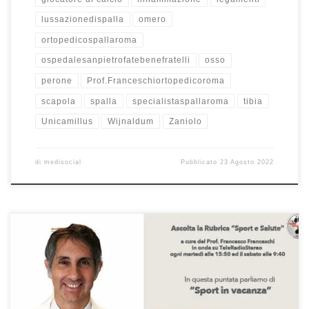
lussazionedispalla
omero
ortopedicospallaroma
ospedalesanpietrofatebenefratelli
osso
perone
Prof.Franceschiortopedicoroma
scapola
spalla
specialistaspallaroma
tibia
Unicamillus
Wijnaldum
Zaniolo
di
medisocial
Pubblicato
23 Agosto 2022
Sport in vacanza: i consigli del Prof. Franceschi ortopedico spalla,
ginocchio e anca a Roma – Rubrica radiofonica di informazione
medico-scientifica “Sport e Salute” Puntata di fine stagione del
30/7/2022. In questa puntata di fine stagione, abbiamo parlato