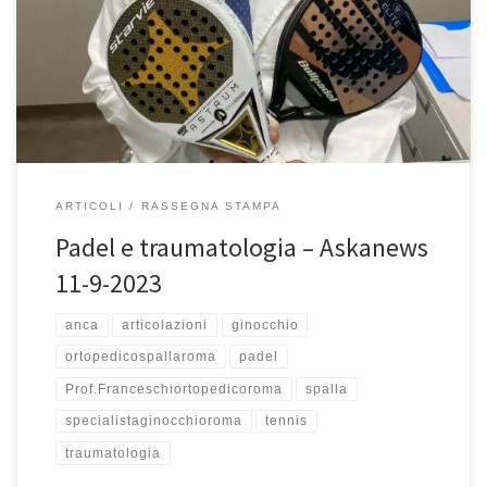
intervista uscita l’11 settembre 2023 ho parlato del padel e delle
spiacevoli situazioni che si possono verificare praticando questo
sport quali fratture alle caviglie, lesioni meniscali, crociati,
collaterali del ginocchio, lussazione della spalla, […]
ARTICOLI
RASSEGNA STAMPA
Padel e traumatologia – Askanews
11-9-2023
anca
articolazioni
ginocchio
ortopedicospallaroma
padel
Prof.Franceschiortopedicoroma
spalla
specialistaginocchioroma
tennis
traumatologia