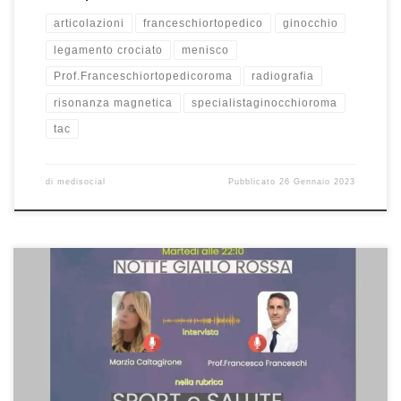
articolazioni
franceschiortopedico
ginocchio
legamento crociato
menisco
Prof.Franceschiortopedicoroma
radiografia
risonanza magnetica
specialistaginocchioroma
tac
di
medisocial
Pubblicato
26 Gennaio 2023
Fastidi non traumatici del ginocchio – Intervista del 6/9/2022
durante la rubrica “Notte Giallorossa” in onda su Radio
Centrosuono Sport al Prof. Francesco Franceschi Primario di
Ortopedia all’Ospedale San Pietro Fatebenefratelli e Professore
in Ortopedia della Facoltà di Medicina all’Università UniCamillus di