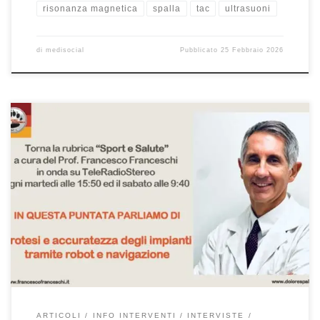
risonanza magnetica
spalla
tac
ultrasuoni
di
medisocial
Pubblicato
25 Febbraio 2026
Protesi e accuratezza degli impianti tramite robot e navigazione.
Intervista al Prof. Francesco Franceschi, ortopedico a Roma,
durante la rubrica “Sport e Salute” di sabato 20/1/2024. La rubrica,
a cura del Prof. Francesco Franceschi, va in onda su
Teleradiostereo ogni martedì alle 15:50 ed il sabato alle 9:40. Se
avete […]
ARTICOLI
INFO INTERVENTI
INTERVISTE