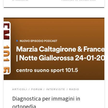
Diagnostica per immagini in ortopedia – Intervista su Centro Suono
Sport del 24/1/2023 Prof. Francesco Franceschi ortopedico
ginocchio a Roma. Diagnostica per immagini in ortopedia Ciao
allora Prof fammi ricordare a tutti di cosa ti occupi e chi in realtà sei
tu. Sei un primario di ortopedia presso l’ospedale San […]
ARTICOLI
FORUM
INTERVISTE
RADIO
Diagnostica per immagini in
ortopedia