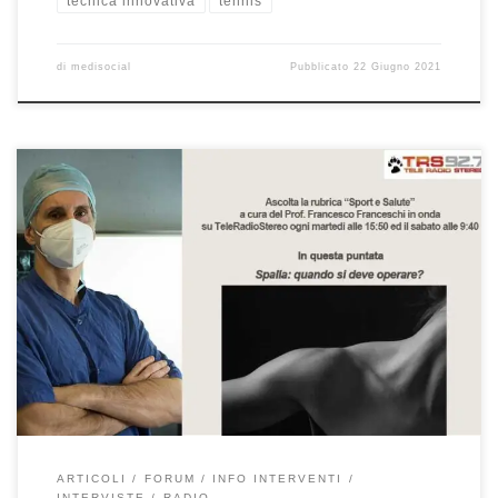
tecnica innovativa
tennis
di
medisocial
Pubblicato
22 Giugno 2021
Spalla: quando operare? Rubrica “Sport e Salute” –
TeleRadioStereo 92,7 In questa puntata di “Sport e Salute” la mia
rubrica radiofonica in onda ogni martedì alle 15:50 ed il sabato
alle 9:40 su TeleRadioStereo 92,7 andiamo a vedere quando
operare la spalla, quali sono le indicazioni all’intervento.
Ascoltatela qui! Spesso […]
ARTICOLI
FORUM
INFO INTERVENTI
INTERVISTE
RADIO