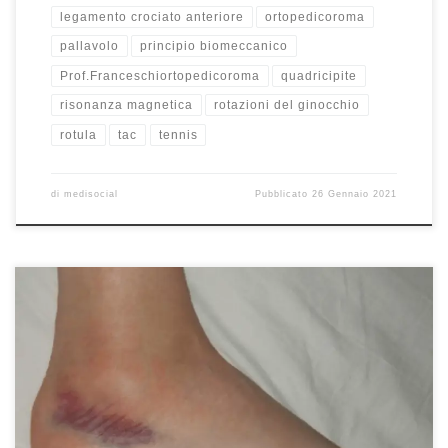
legamento crociato anteriore
ortopedicoroma
pallavolo
principio biomeccanico
Prof.Franceschiortopedicoroma
quadricipite
risonanza magnetica
rotazioni del ginocchio
rotula
tac
tennis
di
medisocial
Pubblicato
26 Gennaio 2021
La distorisione di caviglia.Sicuramente la distorsione di caviglia è la
più comune sia nel comune mortale sia nello sportivo di categoria
nella quale è frequente almeno nel 40% dei casi. Ogni giorno
almeno 5000 pazienti vengono colpiti da questo piccolo
problema. Dobbiamo comunque distinguerle dalle banali storte
che non interessano […]