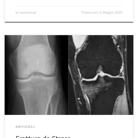
di
medisocial
Pubblicato
4 Maggio 2020
Fratture da StressQuando pensiamo alle fratture immaginiamo un
osso spezzato con due frammenti separati. Non sempre però le
fratture sono complete ed avvengono per traumi diretti. L’osso è
una struttura complessa e resistente con un’architettura che
permette allo stesso momento di essere tanto elastico da
assorbire e resistere a parecchi […]
ARTICOLI