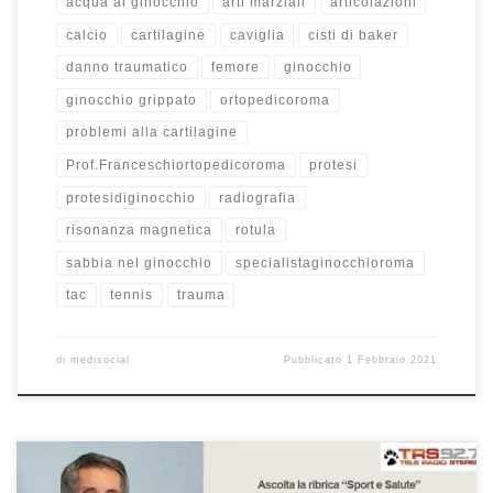
acqua al ginocchio
arti marziali
articolazioni
calcio
cartilagine
caviglia
cisti di baker
danno traumatico
femore
ginocchio
ginocchio grippato
ortopedicoroma
problemi alla cartilagine
Prof.Franceschiortopedicoroma
protesi
protesidiginocchio
radiografia
risonanza magnetica
rotula
sabbia nel ginocchio
specialistaginocchioroma
tac
tennis
trauma
di
medisocial
Pubblicato
1 Febbraio 2021