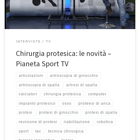
Professore parliamo […]
INTERVISTE
TV
Chirurgia protesica: le novità –
Pianeta Sport TV
articolazioni
artroscopia di ginocchio
artroscopia di spalla
artrosi di spalla
calciatori
chirurgia protesica
computer
impianto protesico
osso
proteesi di anca
protesi
protesi di ginocchio
protesi di spalla
revisione di protesi
riabilitazione
robotica
sport
tac
tecnica chirurgica