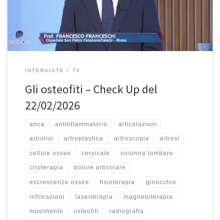
rilevanti. Fra queste gli osteofiti, una condizione dolorosa e spesso
sottovalutata. Ne parliamo insieme […]
INTERVISTE
TV
Gli osteofiti – Check Up del
22/02/2026
anca
antinfiammatorio
articolazioni
artrolisi
artroplastica
artroscopia
artrosi
cellule ossee
cervicale
colonna lombare
crioterapia
dolore articolare
escrescenze ossee
fisioterapia
ginocchio
infiltrazioni
laserterapia
magnetoterapia
movimento
osteofiti
radiografia