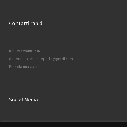
Contatti rapidi
tel:+393358007236
dottorfranceschi.ortopedia@gmail.com
Prenota una visita
Social Media