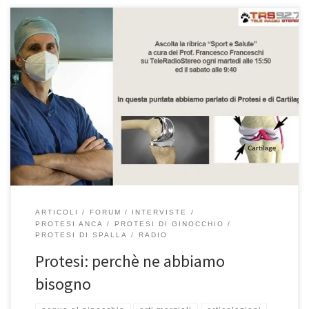
Protesi: perchè ne abbiamo bisogno rubrica “Sport e Salute” –
TeleRadioStereo 92,7 Nella puntata della mia rubrica “Sport e
Salute”, in onda su TeleRadioStereo 92,7 ogni martedì alle 15:50
ed il sabato alle 9:40, abbiamo parlato delle protesi e del perchè
ne abbiamo bisogno. Abbiamo inoltre parlato dei problemi alla
[…]
ARTICOLI
FORUM
INTERVISTE
PROTESI ANCA
PROTESI DI GINOCCHIO
PROTESI DI SPALLA
RADIO
Protesi: perchè ne abbiamo
bisogno