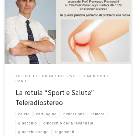
La rotula rubrica “Sport e Salute” – TeleRadioStereo 92,7 In questa
puntata della mia rubrica “Sport e Salute”, in onda su
TeleRadioStereo 92,7 ogni martedì alle 15:50 ed il sabato alle
9:40, abbiamo parlato di un problema comune a quasi tutti gli
sportivi: la rotula Ascoltate la puntata qui La […]
ARTICOLI
FORUM
INTERVISTE
MENISCO
RADIO
La rotula “Sport e Salute”
Teleradiostereo
calcio
cartilagine
distorsione
femore
ginocchio
ginocchio della lavandaia
ginocchio valgo
legamenti