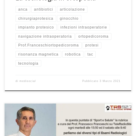
anca
antibiotici
articolazione
chirurgiaprotesica
ginocchio
impianto protesico
infezioni intraoperatorie
navigazione intraoperatoria
ortopedicoroma
Prof.Franceschiortopedicoroma
protesi
risonanza magnetica
robotica
tac
tecnologia
di
medisocial
Pubblicato
3 Marzo 2021
Esami radiologici e problemi articolari: iniziamo con la spalla
rubrica “Sport e Salute” – TeleRadioStereo 92,7 In questa puntata