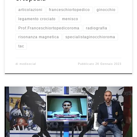
articolazioni
franceschiortopedico
ginocchio
legamento crociato
menisco
Prof.Franceschiortopedicoroma
radiografia
risonanza magnetica
specialistaginocchioroma
tac
di
medisocial
Pubblicato
26 Gennaio 2023
Chirurgia protesica: le novità – Pianeta Sport TV – Intervista del
21/6/2021 rubrica “Il corner della salute” Potete guardare
l’intervista qui. Buona visione! Buonasera e ben tornati al “Corner
della Salute”. Questa sera è con noi il Prof. Francesco Franceschi –
ortopedico all’ospedale San Pietro Fatebenefratelli di Roma.