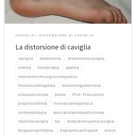
CAVIGLIA
DISTORSIONE DI CAVIGLIA
La distorsione di caviglia
caviglia
distorsione
distorsionecaviglia
edema
fisioterapia
gamba
interventochirurgicoortopedico
lesionecartilaginea
lesionelegamentosa
ortopedicoroma
piede
Prof. Franceschi
propriocettività
risonanzamagnetica
sintomatologia
specialistaortopedicoroma
stavilitàcaviglia
tac
tempidirecuperocaviglia
terapiariabilitativa
trapiantocartilagine
tutore