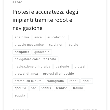
RADIO
Protesi e accuratezza degli
impianti tramite robot e
navigazione
anatomia
anca
articolazioni
braccio meccanico
calciatori
calcio
computer
ginocchio
navigatore computerizzato
navigazione chirurgica
paziente
protesi
protesi di anca
protesi di ginocchio
protesi su misura
radiografia
robot
sport
sportivi
tac
tennis
tennisti
traumi
zoppia
di
medisocial
Pubblicato
22 Gennaio 2024