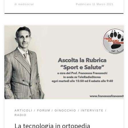
di
medisocial
Pubblicato
11 Marzo 2021
La tecnologia in ortopedia Rubrica “Sport e Salute” –
TeleRadioStereo 92,7 In questa puntata di “Sport e Salute” la mia
rubrica radiofonica in onda ogni martedì alle 15:50 ed il sabato
alle 9:40 su TeleRadioStereo 92,7 abbiamo parlato
dell’evoluzione della Tecnologia in Ortopedia. Ascoltatela qui! In
effetti sono stati fatti […]
ARTICOLI
FORUM
GINOCCHIO
INTERVISTE
RADIO
La tecnologia in ortopedia