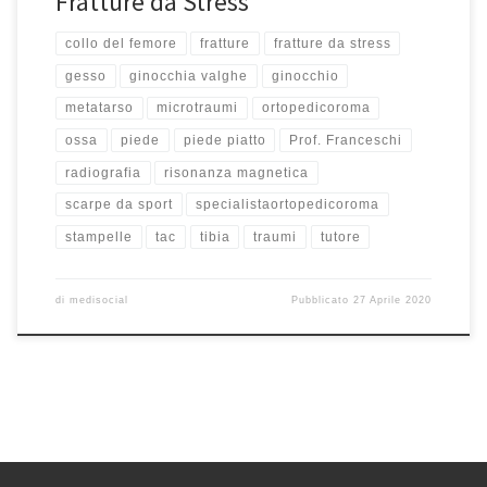
Fratture da Stress
collo del femore
fratture
fratture da stress
gesso
ginocchia valghe
ginocchio
metatarso
microtraumi
ortopedicoroma
ossa
piede
piede piatto
Prof. Franceschi
radiografia
risonanza magnetica
scarpe da sport
specialistaortopedicoroma
stampelle
tac
tibia
traumi
tutore
di
medisocial
Pubblicato
27 Aprile 2020