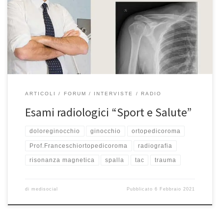
abbiamo parlato di esami radiologici come lastre, risonanza
magnetica, TAC, della loro importanza e di quanto siano
fondamentali per una corretta diagnosi. Ascoltate la puntata qui
Per informazioni e prenotazioni, potete […]
ARTICOLI
FORUM
INTERVISTE
RADIO
Esami radiologici “Sport e Salute”
doloreginocchio
ginocchio
ortopedicoroma
Prof.Franceschiortopedicoroma
radiografia
risonanza magnetica
spalla
tac
trauma
di
medisocial
Pubblicato
6 Febbraio 2021