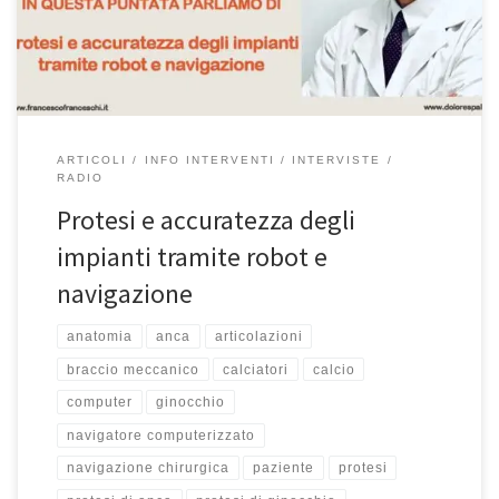
Teleradiostereo ogni martedì alle 15:50 ed il sabato alle 9:40. Se
avete […]
ARTICOLI
INFO INTERVENTI
INTERVISTE
RADIO
Protesi e accuratezza degli
impianti tramite robot e
navigazione
anatomia
anca
articolazioni
braccio meccanico
calciatori
calcio
computer
ginocchio
navigatore computerizzato
navigazione chirurgica
paziente
protesi