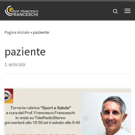
Passa al contenuto
Search
Me
Pagina iniziale
»
paziente
paziente
1 articolo
Protesi e accuratezza degli impianti tramite robot e navigazione.
Intervista al Prof. Francesco Franceschi, ortopedico a Roma,
durante la rubrica “Sport e Salute” di sabato 20/1/2024. La rubrica,
a cura del Prof. Francesco Franceschi, va in onda su