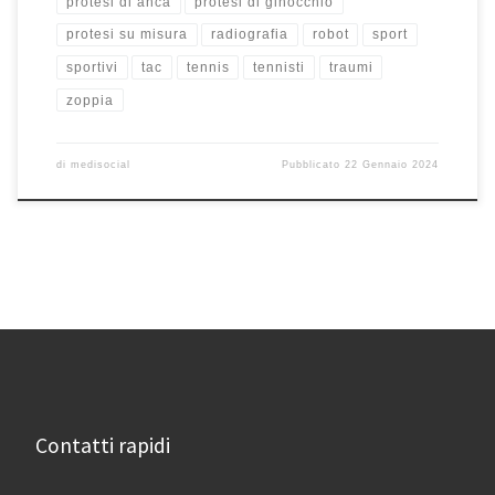
protesi di anca
protesi di ginocchio
protesi su misura
radiografia
robot
sport
sportivi
tac
tennis
tennisti
traumi
zoppia
di
medisocial
Pubblicato
22 Gennaio 2024
Contatti rapidi