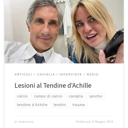
Lesioni al Tendine d’Achille. Intervista al Prof. Francesco Franceschi
durante la rubrica “Salute e Sport” con Marzia Caltagirone in onda
su CentroSuonoSport ogni martedì alle 22:00. Potete riascoltare
qui la puntata del 30 aprile 2024. Buon ascolto! Allora Prof io so
che tu oggi volevi parlare di tendini e proprio […]
ARTICOLI
CAVIGLIA
INTERVISTE
RADIO
Lesioni al Tendine d’Achille
calcio
campo di calcio
caviglia
sportivi
tendine d'Achille
tendini
trauma
di
medisocial
Pubblicato
8 Maggio 2024