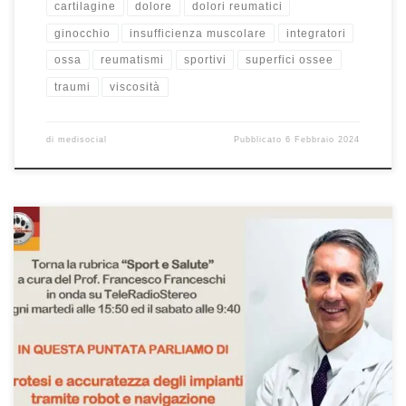
cartilagine
dolore
dolori reumatici
ginocchio
insufficienza muscolare
integratori
ossa
reumatismi
sportivi
superfici ossee
traumi
viscosità
di
medisocial
Pubblicato
6 Febbraio 2024
Protesi e accuratezza degli impianti tramite robot e navigazione.
Intervista al Prof. Francesco Franceschi, ortopedico a Roma,
durante la rubrica “Sport e Salute” di sabato 20/1/2024. La rubrica,
a cura del Prof. Francesco Franceschi, va in onda su
Teleradiostereo ogni martedì alle 15:50 ed il sabato alle 9:40. Se
avete […]