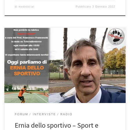
di
medisocial
Pubblicato
3 Gennaio 2022
Ernia dello sportivo – Sport e Salute 16/11/2021Oggi parliamo di
un problema con il professore e ci piace in questa rubrica, che poi
torna anche nella giornata di sabato, rimanere anche sull’ attualità
che ci regala degli spunti di riflessione per gli amici che vogliono
continuare ad avere una vita […]
FORUM
INTERVISTE
RADIO
Ernia dello sportivo – Sport e