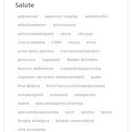
Salute
addominali
american hospital
antidolorifici
antinfiammatori
articolazioni
artroscopiadispalla
calcio
chirurgo
clinica paideia
CONI
coscia
ernia
ernia dello sportivo
franceschiortopedico
ginocchio
legamenti
Matteo Berrettini
muscoli addominali
ortopedicospallaroma
ospedale san pietro fatebenefratelli
padel
Pret Medica
Prof.Franceschiortopedicoroma
romadueponti
romanord
romaparioli
spalla
specialistaginocchioroma
specialistaspallaroma
sport
sportivi
tennis
terapia antalgica
terapia conservativa
villa benedetta