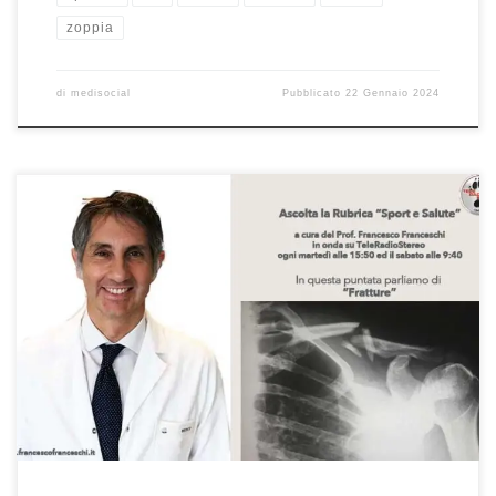
zoppia
di
medisocial
Pubblicato
22 Gennaio 2024
Le fratture – Prof. Francesco Franceschi chirurgo ortopedico spalla,
ginocchio e anca a Roma – Intervista “Sport e Salute” su
Teleradiostereo del 27/12/2021. Se avete perso l’intervista alla
radio, potete riascoltarla qui. È sempre un grande piacere, come
ogni martedì con il sottoscritto, ma il Professore torna anche il
sabato […]