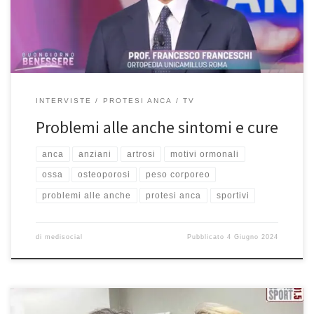
dell’età le nostre ossa diventano molto più fragili, iniziano a
crearci dei problemi […]
INTERVISTE
PROTESI ANCA
TV
Problemi alle anche sintomi e cure
anca
anziani
artrosi
motivi ormonali
ossa
osteoporosi
peso corporeo
problemi alle anche
protesi anca
sportivi
di
medisocial
Pubblicato
4 Giugno 2024