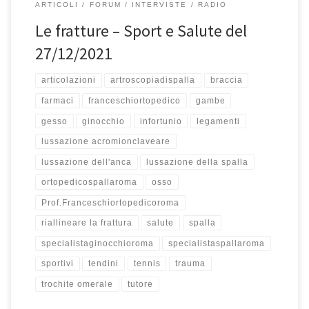
ARTICOLI
FORUM
INTERVISTE
RADIO
Le fratture – Sport e Salute del
27/12/2021
articolazioni
artroscopiadispalla
braccia
farmaci
franceschiortopedico
gambe
gesso
ginocchio
infortunio
legamenti
lussazione acromionclaveare
lussazione dell'anca
lussazione della spalla
ortopedicospallaroma
osso
Prof.Franceschiortopedicoroma
riallineare la frattura
salute
spalla
specialistaginocchioroma
specialistaspallaroma
sportivi
tendini
tennis
trauma
trochite omerale
tutore