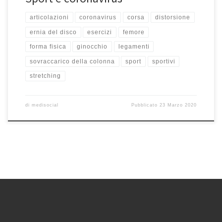
articolazioni
coronavirus
corsa
distorsione
ernia del disco
esercizi
femore
forma fisica
ginocchio
legamenti
sovraccarico della colonna
sport
sportivi
stretching
di
medisocial
Pubblicato
23 Marzo 2020