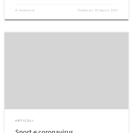
di
medisocial
Pubblicato
26 Agosto 2020
Sport e coronavirus. Quali sport si possono praticare in questi
giorni? Sport e coronavirus. Le disposizioni regionali cambiano in
continuazione: siamo partiti dalla chiusura di palestre e circoli
sportivi fino alla chiusura dei parchi dove tutti coloro che sono
assillati dalla forma fisica si stavano riversando. Attualmente
possiamo correre solo […]
ARTICOLI
Sport e coronavirus