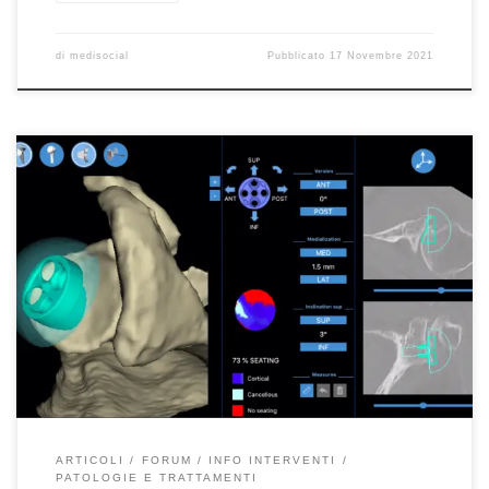
di
medisocial
Pubblicato
17 Novembre 2021
Chirurgia e tecnologia – Intervista ISORADIO del 21/8/2020In
questo articolo potete riascoltare e leggere la mia intervista
andata in diretta su ISORADIO il 21/08/2020 dove ho affrontato il
tema dell’utilizzo della tecnologia avanzata nella chirurgia
protesica. I chirurghi da sempre cercano modalità più sicure per
affrontare gli interventi e quindi […]
ARTICOLI
FORUM
INFO INTERVENTI
PATOLOGIE E TRATTAMENTI