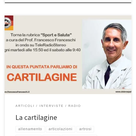
La cartilagine – Intervista al Prof. Francesco Franceschi ortopedico a
Roma durante la rubrica “Sport e Salute” del 3/2/2024 in onda su
Telereadiostereo. Se avete perso l’intervista, riascoltatela qui.
Buon Ascolto! Eccoci con la rubrica “Sport e Salute” Ricordo tutti i
martedì alle 15:50 ed il sabato, quindi ora, alle […]
ARTICOLI
INTERVISTE
RADIO
La cartilagine
allenamento
articolazioni
artrosi