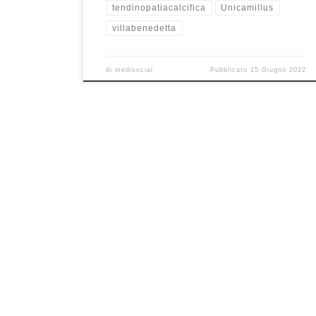
tendinopatiacalcifica
Unicamillus
villabenedetta
di
medisocial
Pubblicato
15 Giugno 2022