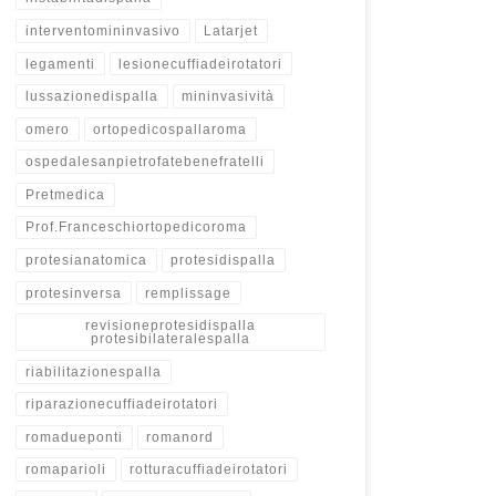
interventomininvasivo
Latarjet
legamenti
lesionecuffiadeirotatori
lussazionedispalla
mininvasività
omero
ortopedicospallaroma
ospedalesanpietrofatebenefratelli
Pretmedica
Prof.Franceschiortopedicoroma
protesianatomica
protesidispalla
protesinversa
remplissage
revisioneprotesidispalla
protesibilateralespalla
riabilitazionespalla
riparazionecuffiadeirotatori
romadueponti
romanord
romaparioli
rotturacuffiadeirotatori