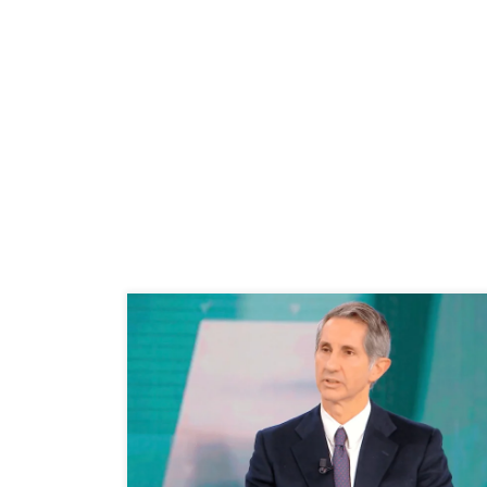
I dolori alla spalla Prof. Francesco Franceschi
ortopedico spalla Roma – Intervista Tg5 Salute
3/4/2022. I dolori alla spalla: frequentissimi soprattutto
in chi ha fatto o fa attività sportiva eccessiva oppure ha
avuto un incidente. Cosa è possibile fare? Il professor
Francesco Franceschi ortopedico, professore associato
di ortopedia all’Università Unicamillus […]