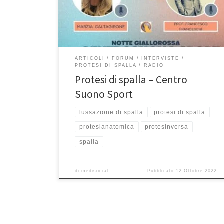
sui link sottostanti. Buon ascolto! Allora oggi andiamo a
parlare della spalla, quella che ha creato tanto dolore
a Zaniolo […]
ARTICOLI
FORUM
INTERVISTE
PROTESI DI SPALLA
RADIO
Protesi di spalla – Centro
Suono Sport
lussazione di spalla
protesi di spalla
protesianatomica
protesinversa
spalla
di
medisocial
Pubblicato
12 Ottobre 2022