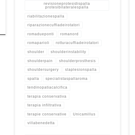
revisioneprotesidispalla
protesibilateralespalla
riabilitazionespalla
riparazionecuffiadeirotatori
romadueponti
romanord
romaparioli
rotturacuffiadeirotatori
shoulder
shoulderinstability
shoulderpain
shoulderprosthesis
shouldersurgery
slaplesionspalla
spalla
specialistaspallaroma
tendinopatiacalcifica
terapia conservativa
terapia infiltrativa
terapie conservative
Unicamillus
villabenedetta