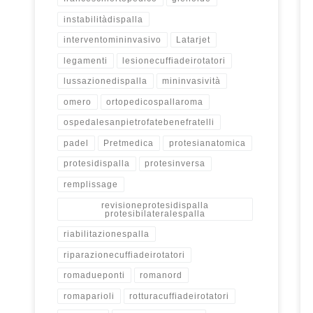
instabilitàdispalla
interventomininvasivo
Latarjet
legamenti
lesionecuffiadeirotatori
lussazionedispalla
mininvasività
omero
ortopedicospallaroma
ospedalesanpietrofatebenefratelli
padel
Pretmedica
protesianatomica
protesidispalla
protesinversa
remplissage
revisioneprotesidispalla
protesibilateralespalla
riabilitazionespalla
riparazionecuffiadeirotatori
romadueponti
romanord
romaparioli
rotturacuffiadeirotatori