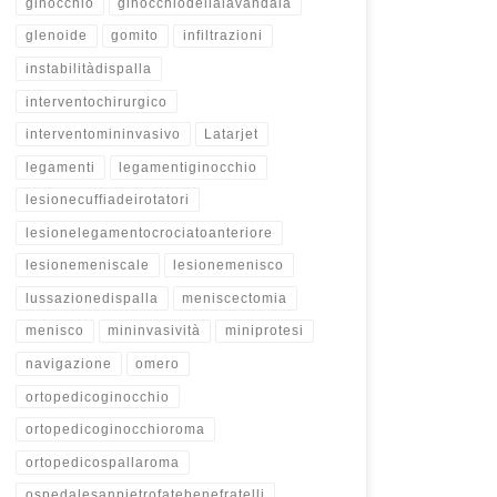
ginocchio
ginocchiodellalavandaia
glenoide
gomito
infiltrazioni
instabilitàdispalla
interventochirurgico
interventomininvasivo
Latarjet
legamenti
legamentiginocchio
lesionecuffiadeirotatori
lesionelegamentocrociatoanteriore
lesionemeniscale
lesionemenisco
lussazionedispalla
meniscectomia
menisco
mininvasività
miniprotesi
navigazione
omero
ortopedicoginocchio
ortopedicoginocchioroma
ortopedicospallaroma
ospedalesanpietrofatebenefratelli