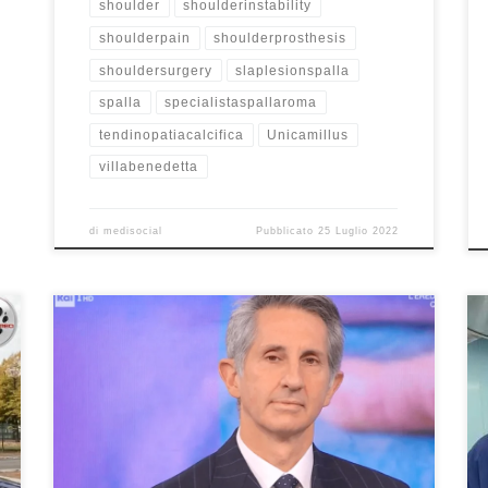
shoulder
shoulderinstability
shoulderpain
shoulderprosthesis
shouldersurgery
slaplesionspalla
spalla
specialistaspallaroma
tendinopatiacalcifica
Unicamillus
villabenedetta
di
medisocial
Pubblicato
25 Luglio 2022
Terapie conservative e tecniche innovative nella
chirurgia ortopedica Prof. Francesco Franceschi
ortopedico e chirurgo della spalla a Roma –
Responsabile di Ortopedia all’Ospedale San Pietro
Fatebenefratelli e Professore all’Unicamillus di Roma–
Intervista a “Buongiorno Benessere” su Rai1 del
2/4/2022. Se avete perso l’intervista o volete