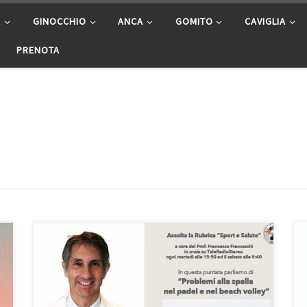
A
GINOCCHIO
ANCA
GOMITO
CAVIGLIA
PRENOTA
Problemi alla spalla nel padel e nel beach volley –
Prof. Francesco Franceschi ortopedico spalla,
ginocchio e anca a Roma Ospedale San Pietro
Fatebenefratelli – Rubrica “Sport e Salute” in onda su