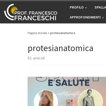
Passa al contenuto
PROFILO
SPALL
APPROFONDIMENTI
Pagina iniziale
»
protesianatomica
protesianatomica
51 articoli
Protesi di spalla – Intervista dell’11/10/2022 su Centro
Suono Sport – Prof. Francesco Franceschi chirurgo
ortopedico di spalla, ginocchio e anca a Roma. Se
avete perso l’intervista, potete riascoltarla cliccando