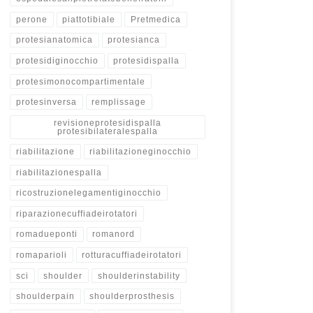
perone
piattotibiale
Pretmedica
protesianatomica
protesianca
protesidiginocchio
protesidispalla
protesimonocompartimentale
protesinversa
remplissage
revisioneprotesidispalla
protesibilateralespalla
riabilitazione
riabilitazioneginocchio
riabilitazionespalla
ricostruzionelegamentiginocchio
riparazionecuffiadeirotatori
romadueponti
romanord
romaparioli
rotturacuffiadeirotatori
sci
shoulder
shoulderinstability
shoulderpain
shoulderprosthesis