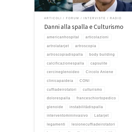
possono derivare da sport […]
ARTICOLI
FORUM
INTERVISTE
RADIO
Danni alla spalla e Culturismo
americanhospital
articolazioni
artrolatarjet
artroscopia
artroscopiadispalla
body building
calcificazionespalla
capsulite
cercineglenoideo
Circolo Aniene
clinicapaideia
CONI
cuffiadeirotatori
culturismo
dolorespalla
franceschiortopedico
glenoide
instabilitàdispalla
interventomininvasivo
Latarjet
legamenti
lesionecuffiadeirotatori