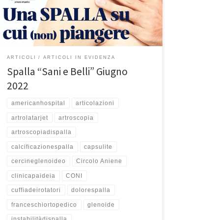
solo chirurgiche. La spalla è un’articolazione
complessa che ci aiuta nel quotidiano per lavorare,
fare sport, divertirci e in […]
ARTICOLI
ARTICOLI IN EVIDENZA
Spalla “Sani e Belli” Giugno
2022
americanhospital
articolazioni
artrolatarjet
artroscopia
artroscopiadispalla
calcificazionespalla
capsulite
cercineglenoideo
Circolo Aniene
clinicapaideia
CONI
cuffiadeirotatori
dolorespalla
franceschiortopedico
glenoide
instabilitàdispalla