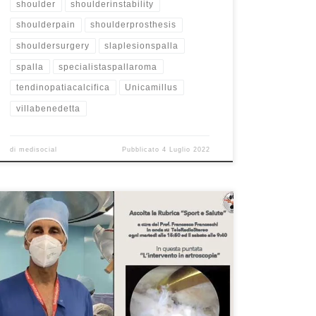
shoulder
shoulderinstability
shoulderpain
shoulderprosthesis
shouldersurgery
slaplesionspalla
spalla
specialistaspallaroma
tendinopatiacalcifica
Unicamillus
villabenedetta
di
medisocial
Pubblicato
4 Luglio 2022
Intervento in artroscopia “Sport e Salute” del
15/3/2022 Prof. Francesco Franceschi chirurgo
ortopedico spalla, ginocchio e anca a Roma. Nella mia
intervista di ieri su Teleradiostereo ho spiegato cos’è
l’artroscopia. Se avete perso la puntata, potete
riascoltarla qui. Buon ascolto. Eccoci qua! Decisamente
ci tiriamo su parlando di sport, parlando […]