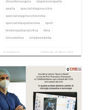
shouldersurgery
slaplesionspalla
spalla
specialistaginocchio
specialistaginocchioroma
specialistaspallaroma
sport
tendinopatiacalcifica
tibia
Unicamillus
villabenedetta
di
medisocial
Pubblicato
16 Marzo 2022
Chirurgia ortopedica e tecnologia Prof. Francesco
Franceschi ortopedico spalla, ginocchio e anca a
Roma Primario di Ortopedia all’Ospedale San Pietro
Fatebenefratelli a Roma. Rubrica radiofonica “Sport e
Salute” in onda su TeleradioStereo ogni martedì alle
15:50 ed il sabato alle 9:40 . In questa puntata della
mia rubrica radiofonica bisettimanale, […]