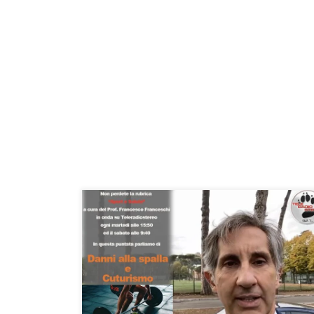
Danni alla spalla e Culturismo. “Sport e Salute”
dell’14/6/2022 Rubrica radiofonica di informazione
medico-scientifica a cura del Prof. Francesco
Franceschi ortopedico spalla, ginocchio e anca a
Roma, primario di ortopedia e traumatologia
dell’ospedale San Pietro Fatebenefratelli di Roma.
Oggi abbiamo parlato dei danni alla spalla che