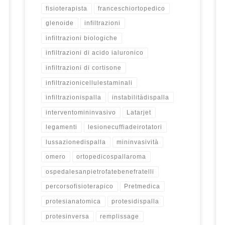
fisioterapista
franceschiortopedico
glenoide
infiltrazioni
infiltrazioni biologiche
infiltrazioni di acido ialuronico
infiltrazioni di cortisone
infiltrazionicellulestaminali
infiltrazionispalla
instabilitàdispalla
interventomininvasivo
Latarjet
legamenti
lesionecuffiadeirotatori
lussazionedispalla
mininvasività
omero
ortopedicospallaroma
ospedalesanpietrofatebenefratelli
percorsofisioterapico
Pretmedica
protesianatomica
protesidispalla
protesinversa
remplissage