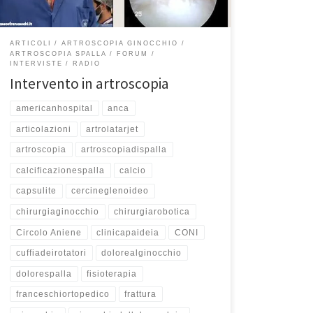
ARTICOLI
ARTROSCOPIA GINOCCHIO
ARTROSCOPIA SPALLA
FORUM
INTERVISTE
RADIO
Intervento in artroscopia
americanhospital
anca
articolazioni
artrolatarjet
artroscopia
artroscopiadispalla
calcificazionespalla
calcio
capsulite
cercineglenoideo
chirurgiaginocchio
chirurgiarobotica
Circolo Aniene
clinicapaideia
CONI
cuffiadeirotatori
dolorealginocchio
dolorespalla
fisioterapia
franceschiortopedico
frattura