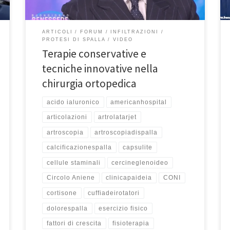
rivederla, potete guardarla qui. Buona […]
ARTICOLI
FORUM
INFILTRAZIONI
PROTESI DI SPALLA
VIDEO
Terapie conservative e
tecniche innovative nella
chirurgia ortopedica
acido ialuronico
americanhospital
articolazioni
artrolatarjet
artroscopia
artroscopiadispalla
calcificazionespalla
capsulite
cellule staminali
cercineglenoideo
Circolo Aniene
clinicapaideia
CONI
cortisone
cuffiadeirotatori
dolorespalla
esercizio fisico
fattori di crescita
fisioterapia