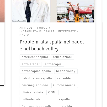
Teleradiostereo ogni martedì e sabato. Puntata del
23/7/2022. Se avete perso questa intervista,
riascoltatela qui. Buon ascolto! Professore […]
ARTICOLI
FORUM
INSTABILITÀ DI SPALLA
INTERVISTE
RADIO
Problemi alla spalla nel padel
e nel beach volley
americanhospital
articolazioni
artrolatarjet
artroscopia
artroscopiadispalla
beach volley
calcificazionespalla
capsulite
cercineglenoideo
Circolo Aniene
clinicapaideia
CONI
cuffiadeirotatori
dolorespalla
franceschiortopedico
glenoide