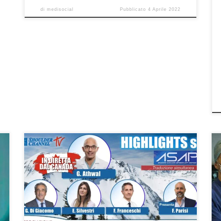
di
medisocial
Pubblicato
4 Aprile 2022
Protesi di spalla: highligts dal Meeting ASAP 2022 Prof.
Francesco Franceschi Ortopedico Spalla a Roma
Ospedale San Pietro Fatebenefratelli. Webinar del
21/2/2022 sul canale Facebook “Il Riabilitatore” e su
“Shoulder Channel TV”. In questo webinar, il Prof.
George Athwal, il Prof. Francesco Franceschi, il Dr.
Giovanni Di Giacomo e la […]