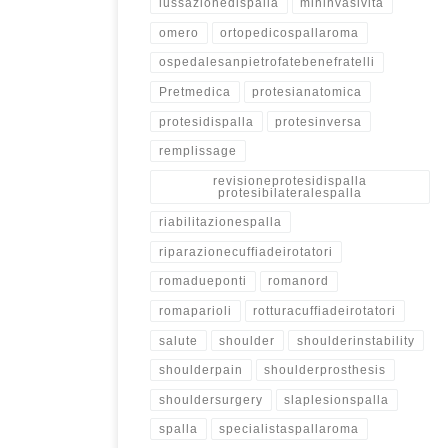
lussazionedispalla
mininvasività
omero
ortopedicospallaroma
ospedalesanpietrofatebenefratelli
Pretmedica
protesianatomica
protesidispalla
protesinversa
remplissage
revisioneprotesidispalla
protesibilateralespalla
riabilitazionespalla
riparazionecuffiadeirotatori
romadueponti
romanord
romaparioli
rotturacuffiadeirotatori
salute
shoulder
shoulderinstability
shoulderpain
shoulderprosthesis
shouldersurgery
slaplesionspalla
spalla
specialistaspallaroma