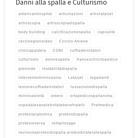
Danni alla spalla e Culturismo
americanhospital
articolazioni
artrolatarjet
artroscopia
artroscopiadispalla
body building
calcificazionespalla
capsulite
cercineglenoideo
Circolo Aniene
clinicapaideia
CONI
cuffiadeirotatori
culturismo
dolorespalla
franceschiortopedico
glenoide
instabilitàdispalla
interventomininvasivo
Latarjet
legamenti
lesionecuffiadeirotatori
lussazionedispalla
mininvasività
omero
ortopedicospallaroma
ospedalesanpietrofatebenefratelli
Pretmedica
protesianatomica
protesidispalla
protesinversa
remplissage
revisioneprotesidispalla protesibilateralespalla