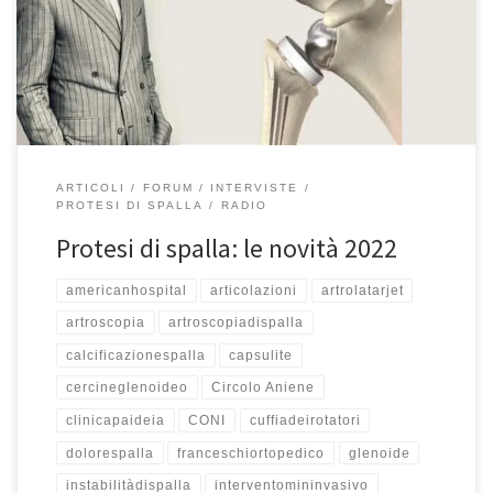
9:40 su Teleradiostereo Se avete perso l’intervista, riascoltatela
qui. Buon ascolto” Francesco buongiorno! Ciao Valentina come
stai? Bene, […]
ARTICOLI
FORUM
INTERVISTE
PROTESI DI SPALLA
RADIO
Protesi di spalla: le novità 2022
americanhospital
articolazioni
artrolatarjet
artroscopia
artroscopiadispalla
calcificazionespalla
capsulite
cercineglenoideo
Circolo Aniene
clinicapaideia
CONI
cuffiadeirotatori
dolorespalla
franceschiortopedico
glenoide
instabilitàdispalla
interventomininvasivo