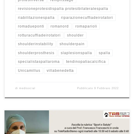
revisioneprotesidispalla protesibilateralespalla
riabilitazionespalla
riparazionecuffiadeirotatori
romadueponti
romanord
romaparioli
rotturacuffiadeirotatori
shoulder
shoulderinstability
shoulderpain
shoulderprosthesis
slaplesionspalla
spalla
specialistaspallaroma
tendinopatiacalcifica
Unicamillus
villabenedetta
di
medisocial
Pubblicato
9 Febbraio 2022