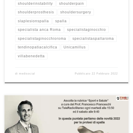
shoulderinstability
shoulderpain
shoulderprosthesis
shouldersurgery
slaplesionspalla
spalla
specialista anca Roma
specialistaginocchio
specialistaginocchioroma
specialistaspallaroma
tendinopatiacalcifica
Unicamillus
villabenedetta
di
medisocial
Pubblicato
22 Febbraio 2022
Protesi di spalla: le novità 2022. Prof. Francesco Franceschi chirurgo
ortopedico spalla a Roma – Rubrica radiofonica “Sport e Salute”
del 12/2/2022 in onda ogni martedì alle 15:50 ed il sabato alle