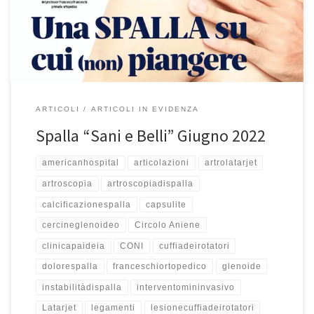
complessa che ci aiuta nel quotidiano per lavorare, fare sport,
divertirci e in […]
ARTICOLI
ARTICOLI IN EVIDENZA
Spalla “Sani e Belli” Giugno 2022
americanhospital
articolazioni
artrolatarjet
artroscopia
artroscopiadispalla
calcificazionespalla
capsulite
cercineglenoideo
Circolo Aniene
clinicapaideia
CONI
cuffiadeirotatori
dolorespalla
franceschiortopedico
glenoide
instabilitàdispalla
interventomininvasivo
Latarjet
legamenti
lesionecuffiadeirotatori