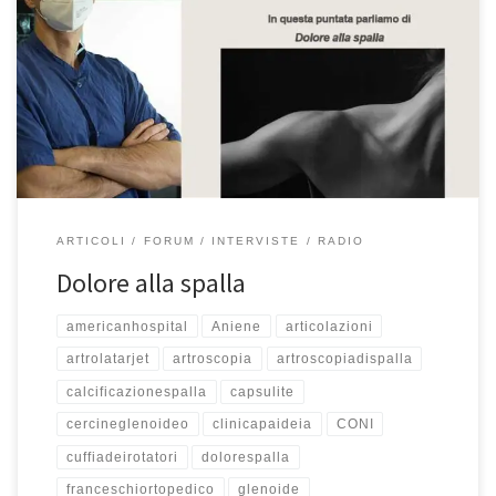
Dolore alla spalla – Prof. Francesco Franceschi ortopedico spalla a
Roma – Sport e Salute del 4/1/2022. In questa puntata parliamo
del dolore alla spalla e delle sue implicazioni. Buon ascolto!
Torniamo in diretta e vado a salutare con piacere il Prof. Francesco
Franceschi. Dottore bentrovato, è un po’ che […]
ARTICOLI
FORUM
INTERVISTE
RADIO
Dolore alla spalla
americanhospital
Aniene
articolazioni
artrolatarjet
artroscopia
artroscopiadispalla
calcificazionespalla
capsulite
cercineglenoideo
clinicapaideia
CONI
cuffiadeirotatori
dolorespalla
franceschiortopedico
glenoide