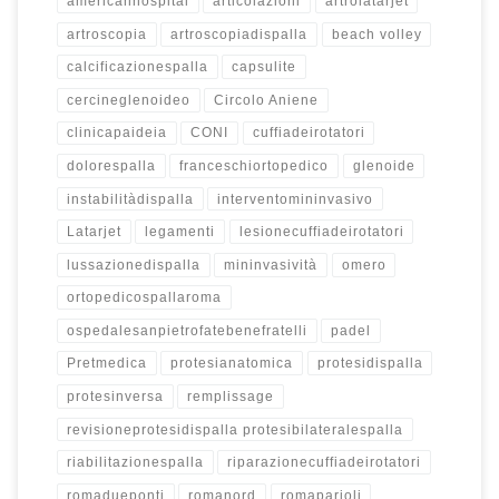
americanhospital
articolazioni
artrolatarjet
artroscopia
artroscopiadispalla
beach volley
calcificazionespalla
capsulite
cercineglenoideo
Circolo Aniene
clinicapaideia
CONI
cuffiadeirotatori
dolorespalla
franceschiortopedico
glenoide
instabilitàdispalla
interventomininvasivo
Latarjet
legamenti
lesionecuffiadeirotatori
lussazionedispalla
mininvasività
omero
ortopedicospallaroma
ospedalesanpietrofatebenefratelli
padel
Pretmedica
protesianatomica
protesidispalla
protesinversa
remplissage
revisioneprotesidispalla protesibilateralespalla
riabilitazionespalla
riparazionecuffiadeirotatori
romadueponti
romanord
romaparioli