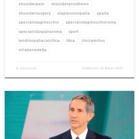
shoulderpain
shoulderprosthesis
shouldersurgery
slaplesionspalla
spalla
specialistaginocchio
specialistaginocchioroma
specialistaspallaroma
sport
tendinopatiacalcifica
tibia
Unicamillus
villabenedetta
di
medisocial
Pubblicato
16 Marzo 2022
I dolori alla spalla Prof. Francesco Franceschi ortopedico spalla
Roma – Intervista Tg5 Salute 3/4/2022. I dolori alla spalla:
frequentissimi soprattutto in chi ha fatto o fa attività sportiva
eccessiva oppure ha avuto un incidente. Cosa è possibile fare? Il