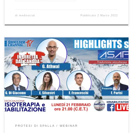
di
medisocial
Pubblicato
2 Marzo 2022
Protesi di spalla: highligts dal Meeting ASAP 2022 Prof. Francesco
Franceschi Ortopedico Spalla a Roma Ospedale San Pietro
Fatebenefratelli. Webinar del 21/2/2022 sul canale Facebook “Il
Riabilitatore” e su “Shoulder Channel TV”. In questo webinar, il
Prof. George Athwal, il Prof. Francesco Franceschi, il Dr. Giovanni Di
Giacomo e la […]
PROTESI DI SPALLA
WEBINAR