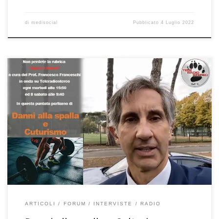
di
medisocial
Pubblicato
4 Luglio 2022
Danni alla spalla e Culturismo. “Sport e Salute” dell’14/6/2022
Rubrica radiofonica di informazione medico-scientifica a cura del
Prof. Francesco Franceschi ortopedico spalla, ginocchio e anca a
Roma, primario di ortopedia e traumatologia dell’ospedale San
Pietro Fatebenefratelli di Roma. Oggi abbiamo parlato dei danni
alla spalla che possono derivare da sport […]
ARTICOLI
FORUM
INTERVISTE
RADIO