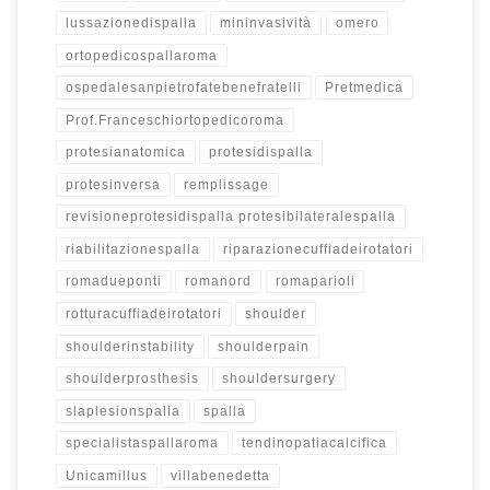
lussazionedispalla
mininvasività
omero
ortopedicospallaroma
ospedalesanpietrofatebenefratelli
Pretmedica
Prof.Franceschiortopedicoroma
protesianatomica
protesidispalla
protesinversa
remplissage
revisioneprotesidispalla protesibilateralespalla
riabilitazionespalla
riparazionecuffiadeirotatori
romadueponti
romanord
romaparioli
rotturacuffiadeirotatori
shoulder
shoulderinstability
shoulderpain
shoulderprosthesis
shouldersurgery
slaplesionspalla
spalla
specialistaspallaroma
tendinopatiacalcifica
Unicamillus
villabenedetta