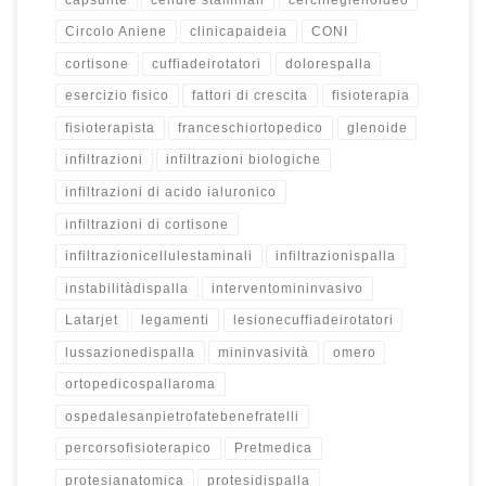
Circolo Aniene
clinicapaideia
CONI
cortisone
cuffiadeirotatori
dolorespalla
esercizio fisico
fattori di crescita
fisioterapia
fisioterapista
franceschiortopedico
glenoide
infiltrazioni
infiltrazioni biologiche
infiltrazioni di acido ialuronico
infiltrazioni di cortisone
infiltrazionicellulestaminali
infiltrazionispalla
instabilitàdispalla
interventomininvasivo
Latarjet
legamenti
lesionecuffiadeirotatori
lussazionedispalla
mininvasività
omero
ortopedicospallaroma
ospedalesanpietrofatebenefratelli
percorsofisioterapico
Pretmedica
protesianatomica
protesidispalla