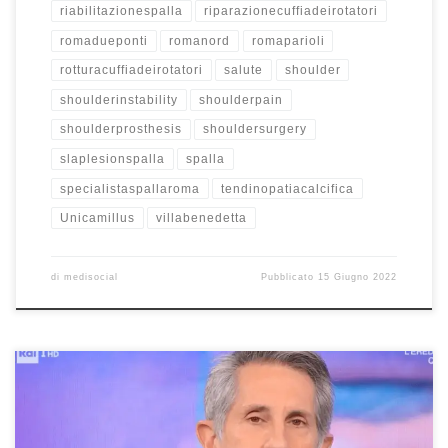
riabilitazionespalla
riparazionecuffiadeirotatori
romadueponti
romanord
romaparioli
rotturacuffiadeirotatori
salute
shoulder
shoulderinstability
shoulderpain
shoulderprosthesis
shouldersurgery
slaplesionspalla
spalla
specialistaspallaroma
tendinopatiacalcifica
Unicamillus
villabenedetta
di
medisocial
Pubblicato
15 Giugno 2022
Terapie conservative e tecniche innovative nella chirurgia
ortopedica Prof. Francesco Franceschi ortopedico e chirurgo della