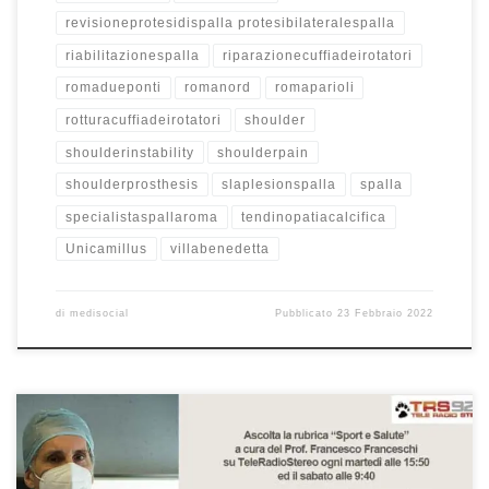
revisioneprotesidispalla protesibilateralespalla
riabilitazionespalla
riparazionecuffiadeirotatori
romadueponti
romanord
romaparioli
rotturacuffiadeirotatori
shoulder
shoulderinstability
shoulderpain
shoulderprosthesis
slaplesionspalla
spalla
specialistaspallaroma
tendinopatiacalcifica
Unicamillus
villabenedetta
di
medisocial
Pubblicato
23 Febbraio 2022
Chirurgia ortopedica e tecnologia Prof. Francesco Franceschi