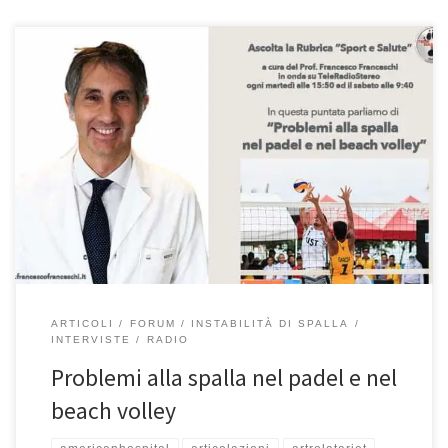
Problemi alla spalla nel padel e nel beach volley – Prof. Francesco
Franceschi ortopedico spalla, ginocchio e anca a Roma Ospedale
San Pietro Fatebenefratelli – Rubrica “Sport e Salute” in onda su
Teleradiostereo ogni martedì e sabato. Puntata del 23/7/2022. Se
avete perso questa intervista, riascoltatela qui. Buon ascolto!
Professore […]
ARTICOLI
FORUM
INSTABILITÀ DI SPALLA
INTERVISTE
RADIO
Problemi alla spalla nel padel e nel
beach volley