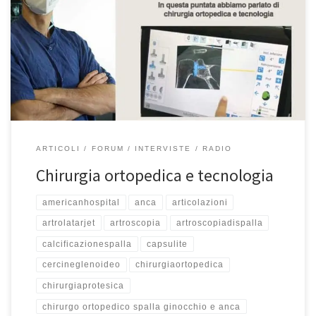
ortopedico spalla, ginocchio e anca a Roma Primario di Ortopedia
all’Ospedale San Pietro Fatebenefratelli a Roma. Rubrica
radiofonica “Sport e Salute” in onda su TeleradioStereo ogni
martedì alle 15:50 ed il sabato alle 9:40 . In questa puntata della
mia rubrica radiofonica bisettimanale, […]
ARTICOLI
FORUM
INTERVISTE
RADIO
Chirurgia ortopedica e tecnologia
americanhospital
anca
articolazioni
artrolatarjet
artroscopia
artroscopiadispalla
calcificazionespalla
capsulite
cercineglenoideo
chirurgiaortopedica
chirurgiaprotesica
chirurgo ortopedico spalla ginocchio e anca