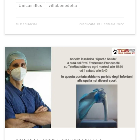
Unicamillus
villabenedetta
di
medisocial
Pubblicato
15 Febbraio 2022
Spalla e infortuni da sport Prof. Francesco Franceschi chirurgo
ortopedico spalla a Roma – Rubrica radiofonica “Sport e Salute” in
onda su TeleRadioStereo ogni martedì alle 15:50 ed il sabato alle
9:40. Questa puntata è dedicata alla spalla ed ai possibili danni
provocati ad essa dallo sport. Se avete perso […]
ARTICOLI
FORUM
FRATTURA SPALLA