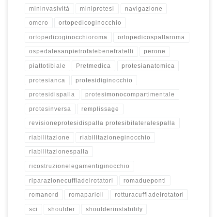
mininvasività
miniprotesi
navigazione
omero
ortopedicoginocchio
ortopedicoginocchioroma
ortopedicospallaroma
ospedalesanpietrofatebenefratelli
perone
piattotibiale
Pretmedica
protesianatomica
protesianca
protesidiginocchio
protesidispalla
protesimonocompartimentale
protesinversa
remplissage
revisioneprotesidispalla protesibilateralespalla
riabilitazione
riabilitazioneginocchio
riabilitazionespalla
ricostruzionelegamentiginocchio
riparazionecuffiadeirotatori
romadueponti
romanord
romaparioli
rotturacuffiadeirotatori
sci
shoulder
shoulderinstability