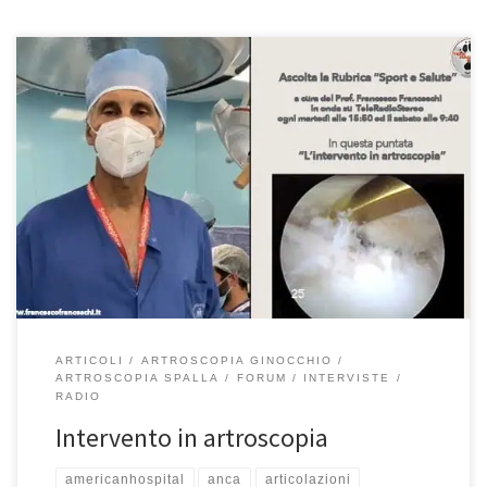
Intervento in artroscopia “Sport e Salute” del 15/3/2022 Prof.
Francesco Franceschi chirurgo ortopedico spalla, ginocchio e anca
a Roma. Nella mia intervista di ieri su Teleradiostereo ho spiegato
cos’è l’artroscopia. Se avete perso la puntata, potete riascoltarla
qui. Buon ascolto. Eccoci qua! Decisamente ci tiriamo su parlando
di sport, parlando […]
ARTICOLI
ARTROSCOPIA GINOCCHIO
ARTROSCOPIA SPALLA
FORUM
INTERVISTE
RADIO
Intervento in artroscopia
americanhospital
anca
articolazioni