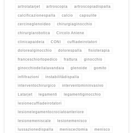
artrolatarjet
artroscopia
artroscopiadispalla
calcificazionespalla
calcio
capsulite
cercineglenoideo
chirurgiaginocchio
chirurgiarobotica
Circolo Aniene
clinicapaideia
CONI
cuffiadeirotatori
dolorealginocchio
dolorespalla
fisioterapia
franceschiortopedico
frattura
ginocchio
ginocchiodellalavandaia
glenoide
gomito
infiltrazioni
instabilitàdispalla
interventochirurgico
interventomininvasivo
Latarjet
legamenti
legamentiginocchio
lesionecuffiadeirotatori
lesionelegamentocrociatoanteriore
lesionemeniscale
lesionemenisco
lussazionedispalla
meniscectomia
menisco