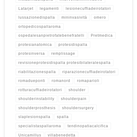
Latarjet
legamenti
lesionecuffiadeirotatori
lussazionedispalla
mininvasività
omero
ortopedicospallaroma
ospedalesanpietrofatebenefratelli
Pretmedica
protesianatomica
protesidispalla
protesinversa
remplissage
revisioneprotesidispalla protesibilateralespalla
riabilitazionespalla
riparazionecuffiadeirotatori
romadueponti
romanord
romaparioli
rotturacuffiadeirotatori
shoulder
shoulderinstability
shoulderpain
shoulderprosthesis
shouldersurgery
slaplesionspalla
spalla
specialistaspallaroma
tendinopatiacalcifica
Unicamillus
villabenedetta