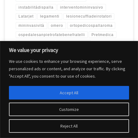
instabilitàdispalla
interventomininvasivo
Latarjet
legamenti
lesionecuffiadeirotatori
mininvasività
omero
ortopedicospallaroma
ospedalesanpietrofatebenefratelli
Pretmedica
protesianatomica
protesidispalla
We value your privacy
protesinversa
remplissage
We use cookies to enhance your browsing experience, serve
revisioneprotesidispalla protesibilateralespalla
personalized ads or content, and analyze our traffic. By clicking
riabilitazionespalla
riparazionecuffiadeirotatori
"Accept All", you consent to our use of cookies.
romadueponti
romanord
romaparioli
rotturacuffiadeirotatori
shoulder
Accept All
shoulderinstability
shoulderpain
shoulderprosthesis
slaplesionspalla
spalla
Customize
specialistaspallaroma
tendinopatiacalcifica
Reject All
villabenedetta