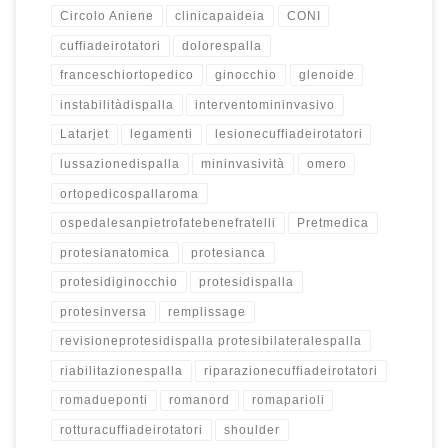
Circolo Aniene
clinicapaideia
CONI
cuffiadeirotatori
dolorespalla
franceschiortopedico
ginocchio
glenoide
instabilitàdispalla
interventomininvasivo
Latarjet
legamenti
lesionecuffiadeirotatori
lussazionedispalla
mininvasività
omero
ortopedicospallaroma
ospedalesanpietrofatebenefratelli
Pretmedica
protesianatomica
protesianca
protesidiginocchio
protesidispalla
protesinversa
remplissage
revisioneprotesidispalla protesibilateralespalla
riabilitazionespalla
riparazionecuffiadeirotatori
romadueponti
romanord
romaparioli
rotturacuffiadeirotatori
shoulder