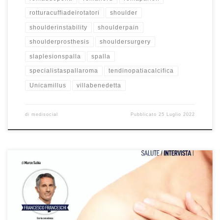
rotturacuffiadeirotatori
shoulder
shoulderinstability
shoulderpain
shoulderprosthesis
shouldersurgery
slaplesionspalla
spalla
specialistaspallaroma
tendinopatiacalcifica
Unicamillus
villabenedetta
di
medisocial
Pubblicato
25 Luglio 2022
Spalla: intervista al Prof. Francesco Franceschi ortopedico spalla a
Roma su “Sani e Belli” di Giugno 2022. Oggi sono disponibili
diverse tecniche innovative nella cura di queta importante
articolazione e non solo chirurgiche. La spalla è un’articolazione