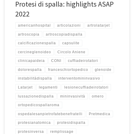
Protesi di spalla: highlights ASAP
2022
americanhospital
articolazioni
artrolatarjet
artroscopia
artroscopiadispalla
calcificazionespalla
capsulite
cercineglenoideo
Circolo Aniene
clinicapaideia
CONI
cuffiadeirotatori
dolorespalla
franceschiortopedico
glenoide
instabilitàdispalla
interventomininvasivo
Latarjet
legamenti
lesionecuffiadeirotatori
lussazionedispalla
mininvasività
omero
ortopedicospallaroma
ospedalesanpietrofatebenefratelli
Pretmedica
protesianatomica
protesidispalla
protesinversa
remplissage