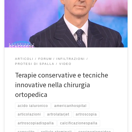
spalla a Roma – Responsabile di Ortopedia all’Ospedale San
Pietro Fatebenefratelli e Professore all’Unicamillus di Roma–
Intervista a “Buongiorno Benessere” su Rai1 del 2/4/2022. Se
avete perso l’intervista o volete rivederla, potete guardarla qui.
Buona […]
ARTICOLI
FORUM
INFILTRAZIONI
PROTESI DI SPALLA
VIDEO
Terapie conservative e tecniche
innovative nella chirurgia
ortopedica
acido ialuronico
americanhospital
articolazioni
artrolatarjet
artroscopia
artroscopiadispalla
calcificazionespalla
capsulite
cellule staminali
cercineglenoideo