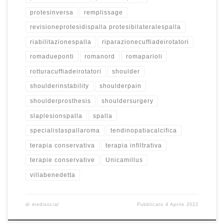
protesinversa
remplissage
revisioneprotesidispalla protesibilateralespalla
riabilitazionespalla
riparazionecuffiadeirotatori
romadueponti
romanord
romaparioli
rotturacuffiadeirotatori
shoulder
shoulderinstability
shoulderpain
shoulderprosthesis
shouldersurgery
slaplesionspalla
spalla
specialistaspallaroma
tendinopatiacalcifica
terapia conservativa
terapia infiltrativa
terapie conservative
Unicamillus
villabenedetta
di
medisocial
Pubblicato
4 Aprile 2022