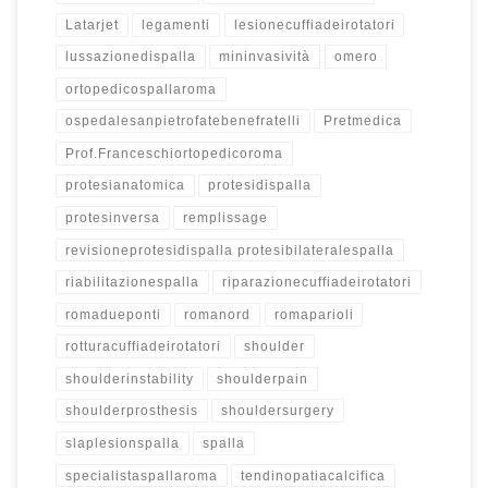
Latarjet
legamenti
lesionecuffiadeirotatori
lussazionedispalla
mininvasività
omero
ortopedicospallaroma
ospedalesanpietrofatebenefratelli
Pretmedica
Prof.Franceschiortopedicoroma
protesianatomica
protesidispalla
protesinversa
remplissage
revisioneprotesidispalla protesibilateralespalla
riabilitazionespalla
riparazionecuffiadeirotatori
romadueponti
romanord
romaparioli
rotturacuffiadeirotatori
shoulder
shoulderinstability
shoulderpain
shoulderprosthesis
shouldersurgery
slaplesionspalla
spalla
specialistaspallaroma
tendinopatiacalcifica