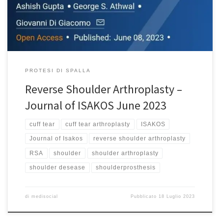
gained popularity as a treatment for multiple shoulder diseases.
Unlike previous reverse shoulder prosthesis characterized […]
PROTESI DI SPALLA
Reverse Shoulder Arthroplasty –
Journal of ISAKOS June 2023
cuff tear
cuff tear arthroplasty
ISAKOS
Journal of Isakos
reverse shoulder arthroplasty
RSA
shoulder
shoulder arthroplasty
shoulder desease
shoulderprosthesis
di
medisocial
Pubblicato
18 Luglio 2023