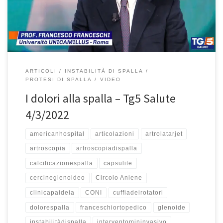
professor Francesco Franceschi ortopedico, professore associato
di ortopedia all’Università Unicamillus […]
ARTICOLI
INSTABILITÀ DI SPALLA
PROTESI DI SPALLA
VIDEO
I dolori alla spalla – Tg5 Salute
4/3/2022
americanhospital
articolazioni
artrolatarjet
artroscopia
artroscopiadispalla
calcificazionespalla
capsulite
cercineglenoideo
Circolo Aniene
clinicapaideia
CONI
cuffiadeirotatori
dolorespalla
franceschiortopedico
glenoide
instabilitàdispalla
interventomininvasivo