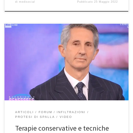
di
medisocial
Pubblicato
25 Maggio 2022
Terapie conservative e tecniche innovative nella chirurgia
ortopedica Prof. Francesco Franceschi ortopedico e chirurgo della
spalla a Roma – Responsabile di Ortopedia all’Ospedale San
Pietro Fatebenefratelli e Professore all’Unicamillus di Roma–
Intervista a “Buongiorno Benessere” su Rai1 del 2/4/2022. Se
avete perso l’intervista o volete rivederla, potete guardarla qui.
Buona […]
ARTICOLI
FORUM
INFILTRAZIONI
PROTESI DI SPALLA
VIDEO
Terapie conservative e tecniche