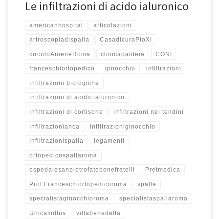
Le infiltrazioni di acido ialuronico
americanhospital
articolazioni
artroscopiadispalla
CasadicuraPioXI
circoloAnieneRoma
clinicapaideia
CONI
franceschiortopedico
ginocchio
infiltrazioni
infiltrazioni biologiche
infiltrazioni di acido ialuronico
infiltrazioni di cortisone
infiltrazioni nei tendini
infiltrazionianca
infiltrazioniginocchio
infiltrazionispalla
legamenti
ortopedicospallaroma
ospedalesanpietrofatebenefratelli
Pretmedica
Prof.Franceschiortopedicoroma
spalla
specialistaginocchioroma
specialistaspallaroma
Unicamillus
villabenedetta