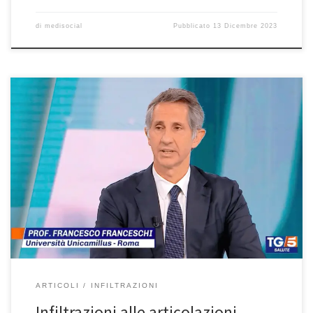
di
medisocial
Pubblicato
13 Dicembre 2023
Infiltrazioni alle articolazioni – TG5 Salute 25/5/2022. Prof.
Francesco Franceschi ortopedico spalla, ginocchio e anca a Roma
Università UniCamillus e Ospedale San Pietro Fatebenefratelli. Per
i dolori alle ginocchia, alle anche e soprattutto alle spalle oggi
sono diffuse e si usano le infiltrazioni di cortisone, di acido
ialuronico e anche […]
ARTICOLI
INFILTRAZIONI
Infiltrazioni alle articolazioni –