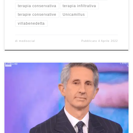
terapia conservativa
terapia infiltrativa
terapie conservative
Unicamillus
villabenedetta
di
medisocial
Pubblicato
4 Aprile 2022
Terapie conservative e tecniche innovative nella chirurgia
ortopedica Prof. Francesco Franceschi ortopedico e chirurgo della
spalla a Roma – Responsabile di Ortopedia all’Ospedale San
Pietro Fatebenefratelli e Professore all’Unicamillus di Roma–
Intervista a “Buongiorno Benessere” su Rai1 del 2/4/2022. Se
avete perso l’intervista o volete rivederla, potete guardarla qui.
Buona […]