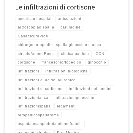
Le infiltrazioni di cortisone
american hospital
articolazioni
artroscopiadispalla
cartilagine
CasadicuraPioXI
chirurgo ortopedico spalla ginocchio e anca
circoloAnieneRoma
clinica paideia
CONI
cortisone
franceschiortopedico
ginocchio
infiltrazioni
infiltrazioni biologiche
infiltrazioni di acido ialuronico
infiltrazioni di cortisone
infiltrazioni nei tendini
infiltrazionianca
infiltrazioniginocchio
infiltrazionispalla
legamenti
ortopedicospallaroma
ospedalesanpietrofatebenefratelli
pappa piastrinica
Pret Medica