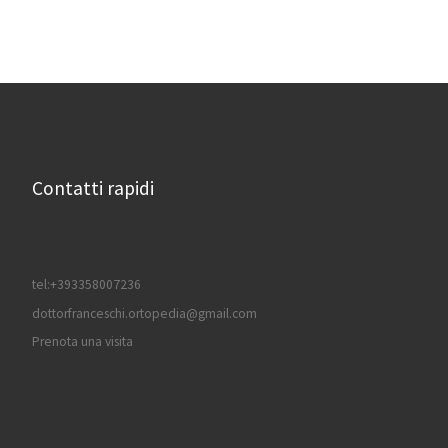
Contatti rapidi
tel:+393358007236
dottorfranceschi.ortopedia@gmail.com
Prenota una visita