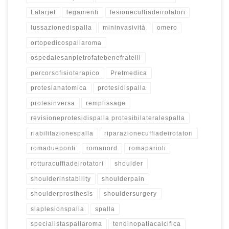
Latarjet
legamenti
lesionecuffiadeirotatori
lussazionedispalla
mininvasività
omero
ortopedicospallaroma
ospedalesanpietrofatebenefratelli
percorsofisioterapico
Pretmedica
protesianatomica
protesidispalla
protesinversa
remplissage
revisioneprotesidispalla protesibilateralespalla
riabilitazionespalla
riparazionecuffiadeirotatori
romadueponti
romanord
romaparioli
rotturacuffiadeirotatori
shoulder
shoulderinstability
shoulderpain
shoulderprosthesis
shouldersurgery
slaplesionspalla
spalla
specialistaspallaroma
tendinopatiacalcifica