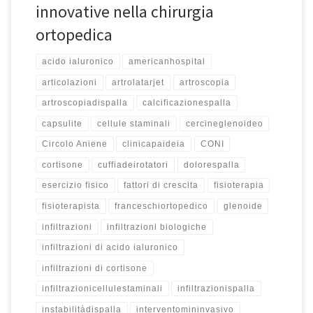
innovative nella chirurgia
ortopedica
acido ialuronico
americanhospital
articolazioni
artrolatarjet
artroscopia
artroscopiadispalla
calcificazionespalla
capsulite
cellule staminali
cercineglenoideo
Circolo Aniene
clinicapaideia
CONI
cortisone
cuffiadeirotatori
dolorespalla
esercizio fisico
fattori di crescita
fisioterapia
fisioterapista
franceschiortopedico
glenoide
infiltrazioni
infiltrazioni biologiche
infiltrazioni di acido ialuronico
infiltrazioni di cortisone
infiltrazionicellulestaminali
infiltrazionispalla
instabilitàdispalla
interventomininvasivo