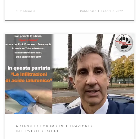
di
medisocial
Pubblicato
1 Febbraio 2022
Le infiltrazioni di acido ialuronico Prof. Francesco Franceschi
chirurgo ortopedico spalla, ginocchio e anca a Roma – Sport e
Salute 25/1/2022. Continuiamo, nella mia rubrica “Sport e Salute”
in onda su Teleradiostereo , a parlare delle infiltrazioni in
ortopedia. La scorsa volta abbiamo parlato delle infiltrazioni di
cortisone mentre in […]
ARTICOLI
FORUM
INFILTRAZIONI
INTERVISTE
RADIO