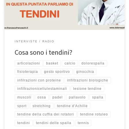
perché ci sono tanti giocatori, come per esempio anche Smalling
della Roma che ha problemi […]
INTERVISTE
RADIO
Cosa sono i tendini?
articolazioni
basket
calcio
dolorespalla
fisioterapia
gesto sportivo
ginocchia
infilrazioni con proteine
infiltrazioni biologiche
infiltrazionicellulestaminali
lesione tendine
muscoli
ossa
padel
pallavolo
spalla
sport
stretching
tendine d'Achille
tendine della cuffia dei rotatori
tendine rotuleo
tendini
tendini delle spalla
tennis