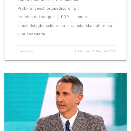
Prof.Franceschiortopedicoroma
proteine del sangue
PRP
spalla
specialistaginocchioroma
specialistaspallaroma
villa benedetta
di
medisocial
Pubblicato
18 Gennaio 2022
Artrosi e lesioni al ginocchio – Intervista al Prof. Francesco
Franceschi ortopedico ginocchio a Roma – Tg5 Salute del
19/5/2021. In questa intervista abbiamo parlato dei danni, le
lesioni al ginocchio dovute ad artrosi, dovute a traumi. Come si
interviene in questi casi per togliere il dolore e risolvere il […]