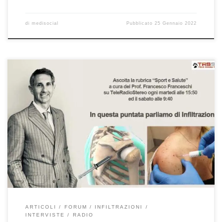
di
medisocial
Pubblicato
25 Gennaio 2022
Le infiltrazioni di cortisone Prof. Francesco Franceschi chirurgo
ortopedico spalla, ginocchio e anca a Roma – Sport e Salute
18/1/2022. Oggi, nella mia rubrica “Sport e Salute” in onda su
Teleradiostereo abbiamo approfondito il tema delle infiltrazioni
di cortisone in ortopedia. Se avete perso l’intervista, potete
riascoltarla qui. Oggi, come […]
ARTICOLI
FORUM
INFILTRAZIONI
INTERVISTE
RADIO