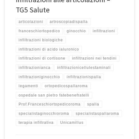
TG5 Salute
articolazioni
artroscopiadispalla
franceschiortopedico
ginocchio
infiltrazioni
infiltrazioni biologiche
infiltrazioni di acido ialuronico
infiltrazioni di cortisone
infiltrazioni nei tendini
infiltrazionianca
infiltrazionicellulestaminali
infiltrazioniginocchio
infiltrazionispalla
legamenti
ortopedicospallaroma
ospedale san pietro fatebenefratelli
Prof.Franceschiortopedicoroma
spalla
specialistaginocchioroma
specialistaspallaroma
terapia infiltrativa
Unicamillus