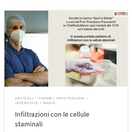
Infiltrazioni con le cellule staminali Prof. Francesco Franceschi
chirurgo ortopedico spalla, ginocchio e anca a Roma Sport e
Salute 1/2/2022. Oggi ultima parte dell’argomento “Infiltrazioni”
nella mia rubrica “Sport e Salute” in onda su Teleradiostereo. E
dopo aver parlato le scorse volte delle infiltrazioni di cortisone, di
quelle con acido […]
ARTICOLI
FORUM
INFILTRAZIONI
INTERVISTE
RADIO
Infiltrazioni con le cellule
staminali