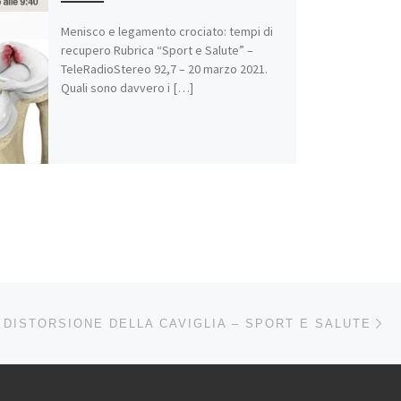
Menisco e legamento crociato: tempi di
recupero Rubrica “Sport e Salute” –
TeleRadioStereo 92,7 – 20 marzo 2021.
Quali sono davvero i […]
Ar
LI ARTICOLI
DISTORSIONE DELLA CAVIGLIA – SPORT E SALUTE