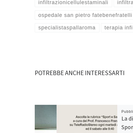
infiltrazionicellulestaminali
infilt
ospedale san pietro fatebenefratelli
specialistaspallaroma
terapia infi
POTREBBE ANCHE INTERESSARTI
Pubbl
La di
Spor