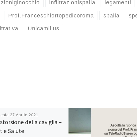
razioniginocchio
infiltrazionispalla
legamenti
Prof.Franceschiortopedicoroma
spalla
sp
ltrativa
Unicamillus
icato
27 Aprile 2021
storsione della caviglia –
t e Salute