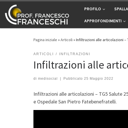
Passa al contenuto
PROFILO
SPALL
APPROFONDIMENTI
Pagina iniziale
»
Articoli
»
Infiltrazioni alle articolazioni 
ARTICOLI
INFILTRAZIONI
Infiltrazioni alle art
di
medisocial
|
Pubblicato
25 Maggio 2022
Infiltrazioni alle articolazioni – TG5 Salut
e Ospedale San Pietro Fatebenefratelli.