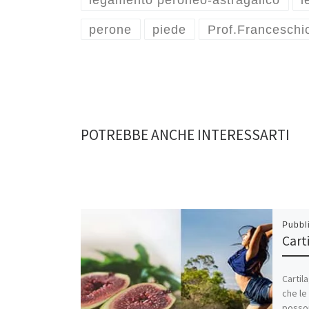
legamento peroneo-astragalico
l
perone
piede
Prof.Franceschi
POTREBBE ANCHE INTERESSARTI
Pubbl
Cart
Cartil
che le 
posson