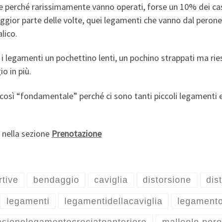
e perché rarissimamente vanno operati, forse un 10% dei ca
ggior parte delle volte, quei legamenti che vanno dal perone 
lico.
no i legamenti un pochettino lenti, un pochino strappati ma ri
o in più.
ì “fondamentale” perché ci sono tanti piccoli legamenti e t
 nella sezione
Prenotazione
rtive
bendaggio
caviglia
distorsione
dis
legamenti
legamentidellacaviglia
legamento