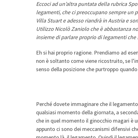
Eccoci ad un’altra puntata della rubrica Sp
legamenti, che ci preoccupano sempre un po’, 
Villa Stuart e adesso riandrà in Austria e s
Utilizzo Nicolò Zaniolo che è abbastanza no
insieme di parlare proprio di legamenti che 
Eh si hai proprio ragione. Prendiamo ad ese
non è soltanto come viene ricostruito, se l’i
senso della posizione che purtroppo quando
Questo perché?
Perché dovete immaginare che il legamento n
qualsiasi momento della giornata, a seconda 
che in quel momento il ginocchio magari è un
appunto ci sono dei meccanismi difensivi che
momento là, il legamento. Quindi il legame