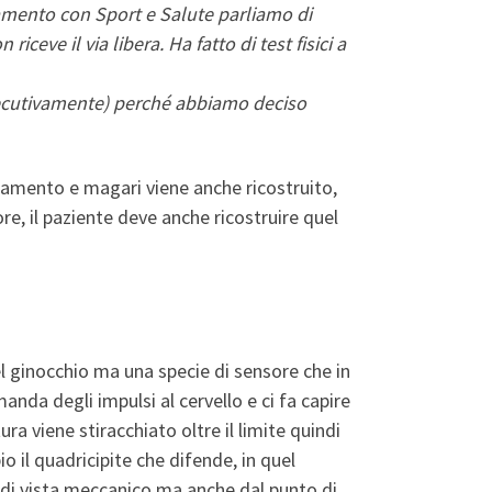
tasti
tamento con Sport e Salute parliamo di
freccia
eve il via libera. Ha fatto di test fisici a
su/giù
per
nsecutivamente) perché abbiamo deciso
aumentare
o
diminuire
gamento e magari viene anche ricostruito,
il
re, il paziente deve anche ricostruire quel
volume.
 ginocchio ma una specie di sensore che in
da degli impulsi al cervello e ci fa capire
a viene stiracchiato oltre il limite quindi
 il quadricipite che difende, in quel
di vista meccanico ma anche dal punto di