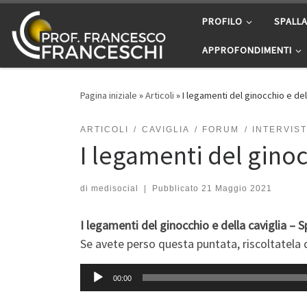
Passa al contenuto
PROFILO
SPALL
APPROFONDIMENTI
Pagina iniziale
»
Articoli
»
I legamenti del ginocchio e del
ARTICOLI
CAVIGLIA
FORUM
INTERVIS
I legamenti del ginoc
di
medisocial
|
Pubblicato
21 Maggio 2021
I legamenti del ginocchio e della caviglia – 
Se avete perso questa puntata, riscoltatela 
Audio
00:00
Player