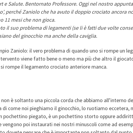
ort e Salute. Bentornato Professore. Oggi nel nostro appun
perché Zaniolo che ha avuto il doppio crociato ancora non ric
ono 11 mesi che non gioca.
to il suo problema di legamenti (se li è fatti due volte co
siano del ginocchio ma anche della caviglia.
mpio Zaniolo: il vero problema di quando uno si rompe un le
ntervento viene fatto bene o meno ma più che altro il giocato
 si rompe il legamento crociato anteriore manca.
on è soltanto una piccola corda che abbiamo all’interno del
di come noi pieghiamo il ginocchio, lo ruotiamo eccetera, man
 pochettino piegato, è un pochettino storto oppure addirittur
 vengono poi instaurati nei nostri minuscoli come ad esempio
nto dovete pensare che è importante non soltanto dal punto 