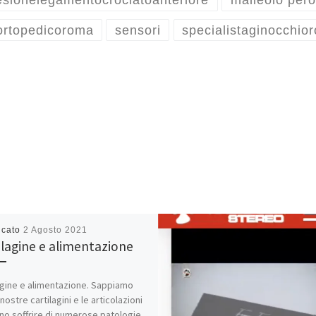
esionelegamentocrociatoanteriore
malleolo per
ortopedicoroma
sensori
specialistaginocchio
icato
2 Agosto 2021
ilagine e alimentazione
agine e alimentazione. Sappiamo
nostre cartilagini e le articolazioni
o soffrire di numerose patologie