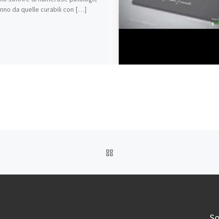
nno da quelle curabili con […]
RITORNA ALLA LISTA DEG
So