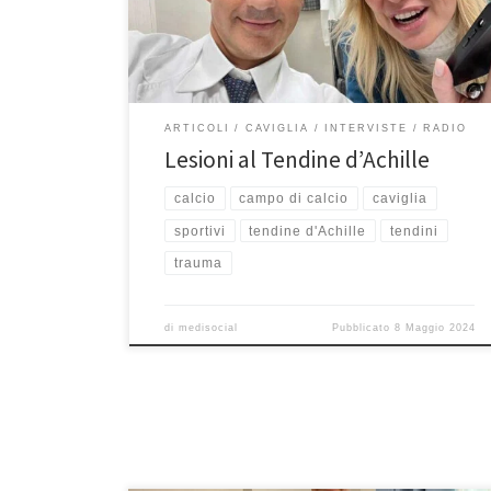
riascoltare qui la puntata del 30 aprile 2024. Buon
ascolto! Allora Prof io so che tu oggi volevi parlare di
tendini e proprio […]
ARTICOLI
CAVIGLIA
INTERVISTE
RADIO
Lesioni al Tendine d’Achille
calcio
campo di calcio
caviglia
sportivi
tendine d'Achille
tendini
trauma
di
medisocial
Pubblicato
8 Maggio 2024