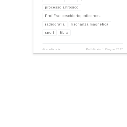
processo artrosico
Prof.Franceschiortopedicoroma
radiografia
risonanza magnetica
sport
tibia
di
medisocial
Pubblicato
1 Giugno 2022