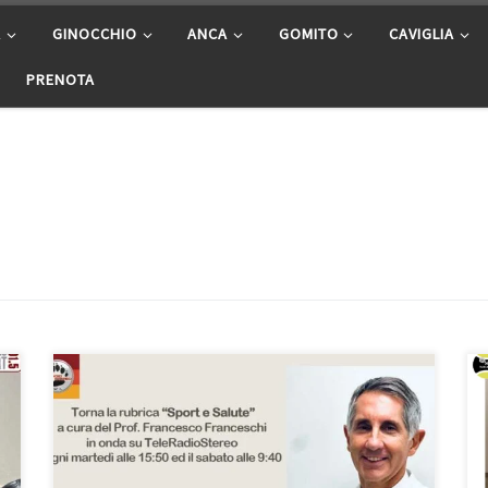
A
GINOCCHIO
ANCA
GOMITO
CAVIGLIA
PRENOTA
La caviglia. Intervista nella rubrica “Sport e Salute” del
30/1/2024 in onda su Teleradiostereo ogni martedì
alle 15:50 ed il sabato alle 9:40 a cura del Prof.
Francesco Franceschi ortopedico a Roma. In questa