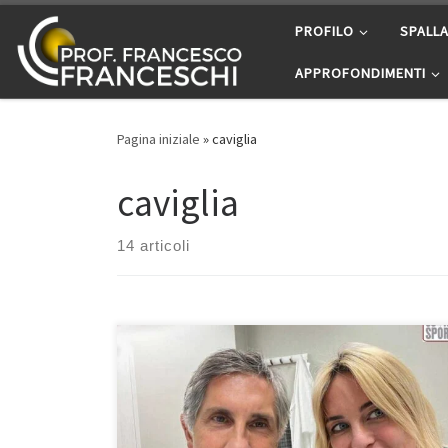
Passa al contenuto
PROFILO
SPALL
APPROFONDIMENTI
Pagina iniziale
»
caviglia
caviglia
14 articoli
Lesioni al Tendine d’Achille. Intervista al Prof.
Francesco Franceschi durante la rubrica “Salute e
Sport” con Marzia Caltagirone in onda su
CentroSuonoSport ogni martedì alle 22:00. Potete