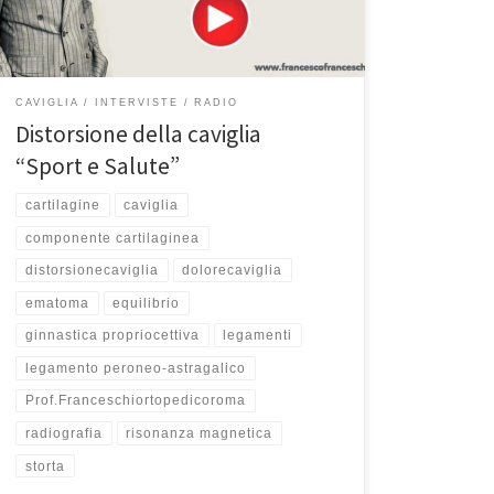
Ascoltate la puntata qui Spesso con una banale caduta
o una banale […]
CAVIGLIA
INTERVISTE
RADIO
Distorsione della caviglia
“Sport e Salute”
cartilagine
caviglia
componente cartilaginea
distorsionecaviglia
dolorecaviglia
ematoma
equilibrio
ginnastica propriocettiva
legamenti
legamento peroneo-astragalico
Prof.Franceschiortopedicoroma
radiografia
risonanza magnetica
storta