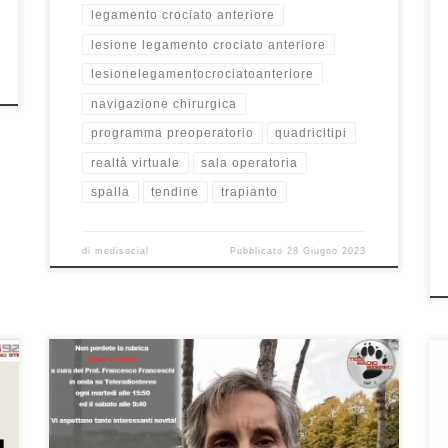
legamento crociato anteriore
lesione legamento crociato anteriore
lesionelegamentocrociatoanteriore
navigazione chirurgica
programma preoperatorio
quadricitipi
realtà virtuale
sala operatoria
spalla
tendine
trapianto
di
medisocial
Pubblicato
28 Giugno 2023
Padel e problemi alle articolazioni – Sport e Salute
26/10/2021 – Iniziamo la nuova stagione di Sport e
Salute, la rubrica a cura del Prof. Francesco Franceschi