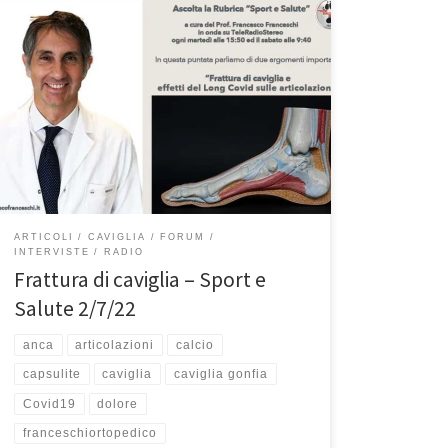
Frattura di caviglia Prof. Francesco Franceschi
ortopedico spalla, ginocchio e anca a Roma –
Intervista Sport e Salute del 2/7/2022. In questa
intervista abbiamo parlato della frattura di caviglia e
delle conseguenze del Long Covid sulle articolazioni.
Se avete perso la puntata, riascoltatela qui. Buon
ascolto! Buongiorno siamo di nuovo […]
ARTICOLI
CAVIGLIA
FORUM
INTERVISTE
RADIO
Frattura di caviglia – Sport e
Salute 2/7/22
anca
articolazioni
calcio
capsulite
caviglia
caviglia gonfia
Covid19
dolore
franceschiortopedico