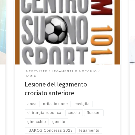
Lesione del legamento crociato anteriore. Intervista su
Centro Suono Sport del 21/6/2023 Prof. Francesco
Franceschi ortopedico a Roma. In questa puntata di
“Salute e Sport” rubrica a cura di Marzia Caltagirone e
del Prof. Francesco Franceschi, di Notte Giallorossa in
onda su Centro Suono Sport, il Prof. Franceschi,
direttamente dall’ISAKOS […]
INTERVISTE
LEGAMENTI GINOCCHIO
RADIO
Lesione del legamento
crociato anteriore
anca
articolazione
caviglia
chirurgia robotica
coscia
flessori
ginocchio
gomito
ISAKOS Congress 2023
legamento