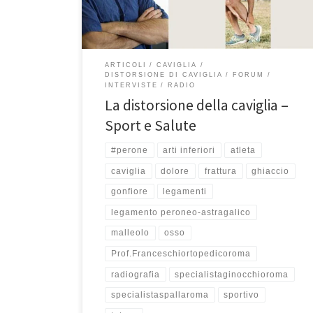
riguarda molti nostri ascoltatori, anche il sottoscritto –
pure se […]
ARTICOLI
CAVIGLIA
DISTORSIONE DI CAVIGLIA
FORUM
INTERVISTE
RADIO
La distorsione della caviglia –
Sport e Salute
#perone
arti inferiori
atleta
caviglia
dolore
frattura
ghiaccio
gonfiore
legamenti
legamento peroneo-astragalico
malleolo
osso
Prof.Franceschiortopedicoroma
radiografia
specialistaginocchioroma
specialistaspallaroma
sportivo