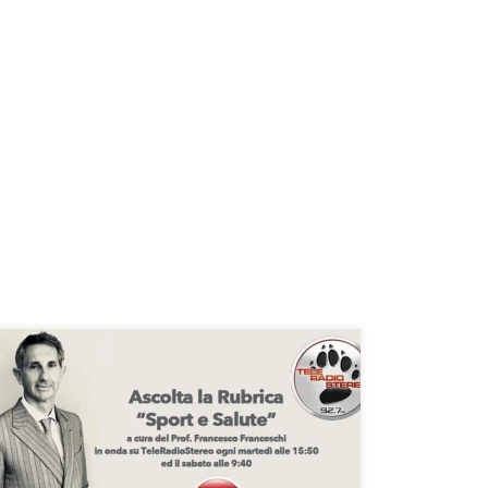
Distorsione della caviglia rubrica “Sport e Salute” –
TeleRadioStereo 92,7In questa puntata della mia
rubrica “Sport e Salute”, in onda su TeleRadioStereo
92,7 ogni martedì alle 15:50 ed il sabato alle 9:40,
abbiamo parlato della distorisione della caviglia.