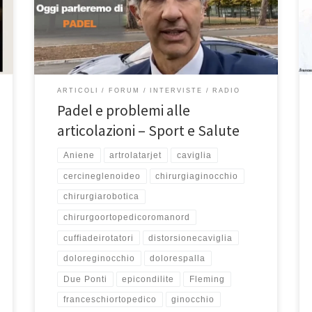
specialista in ortopedia e traumatologia a Roma, in
onda ogni martedì alle 15:50 ed il sabato alle 9:40 su
Teleradiostereo 92,7, parliamo del […]
ARTICOLI
FORUM
INTERVISTE
RADIO
Padel e problemi alle
articolazioni – Sport e Salute
Aniene
artrolatarjet
caviglia
cercineglenoideo
chirurgiaginocchio
chirurgiarobotica
chirurgoortopedicoromanord
cuffiadeirotatori
distorsionecaviglia
doloreginocchio
dolorespalla
Due Ponti
epicondilite
Fleming
franceschiortopedico
ginocchio