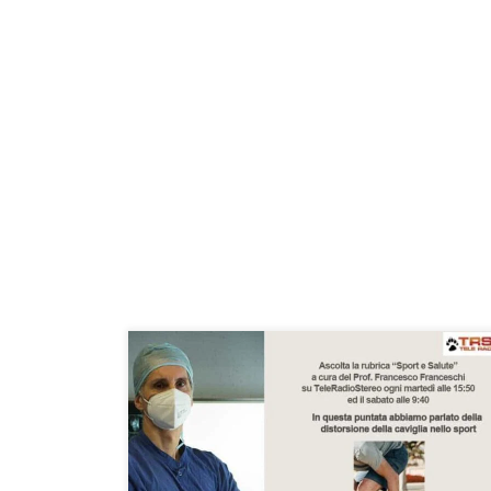
La distorsione della caviglia – Sport e Salute
27/04/2021Se avete perso questa puntata, riscoltatela
qui. Buon ascolto! Ripartiamo con Sport e Salute e
diamo il ben trovato al professor Francesco Franceschi.
Professore oggi parliamo di una cosa che secondo me