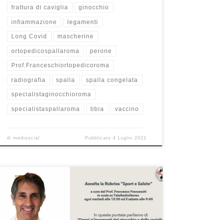
frattura di caviglia
ginocchio
infiammazione
legamenti
Long Covid
mascherine
ortopedicospallaroma
perone
Prof.Franceschiortopedicoroma
radiografia
spalla
spalla congelata
specialistaginocchioroma
specialistaspallaroma
tibia
vaccino
di
medisocial
Pubblicato
4 Luglio 2022
I legamenti del ginocchio e della caviglia – Sport e
Salute 18/05/2021Se avete perso questa puntata,
riscoltatela qui. Buon ascolto! Eccoci ad un’altra
puntata della rubrica Sport e Salute. Bentornato