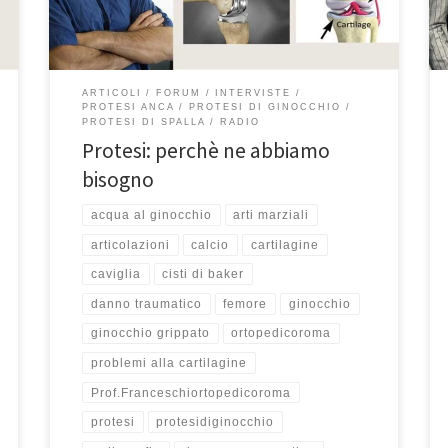
perchè ne abbiamo bisogno. Abbiamo inoltre parlato
dei problemi alla […]
ARTICOLI
FORUM
INTERVISTE
PROTESI ANCA
PROTESI DI GINOCCHIO
PROTESI DI SPALLA
RADIO
Protesi: perchè ne abbiamo
bisogno
acqua al ginocchio
arti marziali
articolazioni
calcio
cartilagine
caviglia
cisti di baker
danno traumatico
femore
ginocchio
ginocchio grippato
ortopedicoroma
problemi alla cartilagine
Prof.Franceschiortopedicoroma
protesi
protesidiginocchio