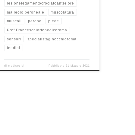
lesionelegamentocrociatoanteriore
malleolo peroneale
muscolatura
muscoli
perone
piede
Prof.Franceschiortopedicoroma
sensori
specialistaginocchioroma
tendini
di
medisocial
Pubblicato
21 Maggio 2021