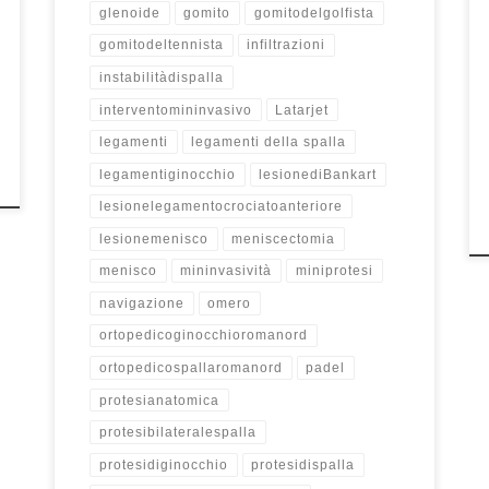
glenoide
gomito
gomitodelgolfista
gomitodeltennista
infiltrazioni
instabilitàdispalla
interventomininvasivo
Latarjet
legamenti
legamenti della spalla
legamentiginocchio
lesionediBankart
lesionelegamentocrociatoanteriore
lesionemenisco
meniscectomia
menisco
mininvasività
miniprotesi
navigazione
omero
ortopedicoginocchioromanord
ortopedicospallaromanord
padel
protesianatomica
protesibilateralespalla
protesidiginocchio
protesidispalla