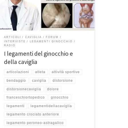
Professore. Oggi nel nostro appuntamento con Sport e
Salute parliamo di legamenti, che ci preoccupano
sempre un po’, perché Zaniolo […]
ARTICOLI
CAVIGLIA
FORUM
INTERVISTE
LEGAMENTI GINOCCHIO
RADIO
I legamenti del ginocchio e
della caviglia
articolazioni
atleta
attività sportive
bendaggio
caviglia
distorsione
distorsionecaviglia
dolore
franceschiortopedico
ginocchio
legamenti
legamentidellacaviglia
legamento crociato anteriore
legamento peroneo-astragalico