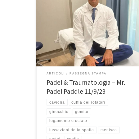
Padel & Traumatologia: I consigli del Prof. Franceschi.
Intervista su “Mr. Padel Paddle” dell’11/9/2023. In
questa mia intervista approfondiamo le
problematiche traumatologiche che possono
verificarsi giocando a questo nuovo bellissimo sport
che è il padel. Potete leggere l’intervista cliccando sul
link sottostante
ARTICOLI
RASSEGNA STAMPA
Padel & Traumatologia – Mr.
Padel Paddle 11/9/23
caviglia
cuffia dei rotatori
ginocchio
gomito
legamento crociato
lussazioni della spalla
menisco