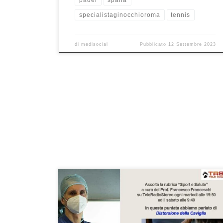
padel
spalla
specialistaginocchioroma
tennis
di
medisocial
Pubblicato
12 Settembre 2023
Distorsione della caviglia – Rubrica radiofonica di
informazione medico-scientifica “Sport e Salute” del
30/5/2022 a cura del Prof Francesco Franceschi. La
rubrica va in onda sulle frequenze di Teleradiostereo