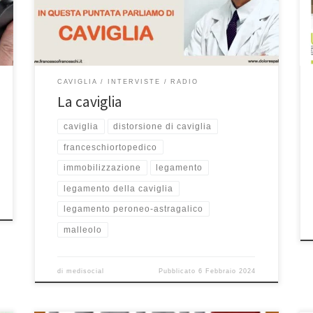
puntata parliamo dei possibili danni nei quali può
occorrere questa articolazione e come trattarne le
patologie. […]
CAVIGLIA
INTERVISTE
RADIO
La caviglia
caviglia
distorsione di caviglia
franceschiortopedico
immobilizzazione
legamento
legamento della caviglia
legamento peroneo-astragalico
malleolo
di
medisocial
Pubblicato
6 Febbraio 2024