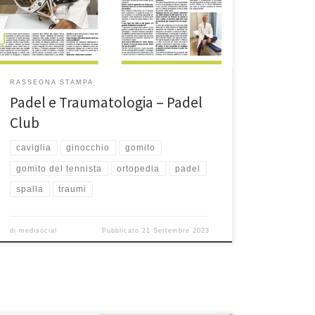
bellissimo sport. Potete leggere l’articolo anche su
RASSEGNA STAMPA
Padel e Traumatologia – Padel
Club
caviglia
ginocchio
gomito
gomito del tennista
ortopedia
padel
spalla
traumi
di
medisocial
Pubblicato
21 Settembre 2023