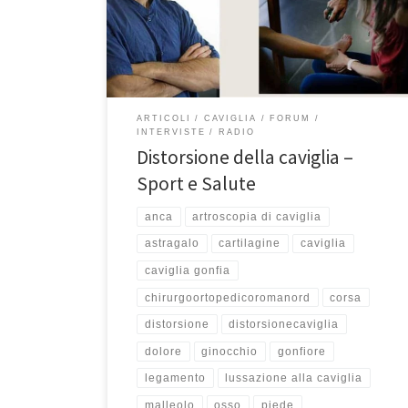
ogni martedì alle 15:50 ed il sabato alle 9:40. Se avete
perso questa puntata, potete riascoltarla qui. Buon
ascolto! Eccoci qua […]
ARTICOLI
CAVIGLIA
FORUM
INTERVISTE
RADIO
Distorsione della caviglia –
Sport e Salute
anca
artroscopia di caviglia
astragalo
cartilagine
caviglia
caviglia gonfia
chirurgoortopedicoromanord
corsa
distorsione
distorsionecaviglia
dolore
ginocchio
gonfiore
legamento
lussazione alla caviglia
malleolo
osso
piede