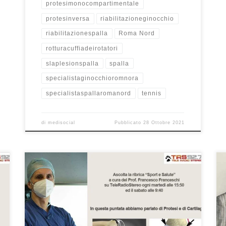
protesimonocompartimentale
protesinversa
riabilitazioneginocchio
riabilitazionespalla
Roma Nord
rotturacuffiadeirotatori
slaplesionspalla
spalla
specialistaginocchioromnora
specialistaspallaromanord
tennis
di
medisocial
Pubblicato
28 Ottobre 2021
Protesi: perchè ne abbiamo bisogno rubrica “Sport e
Salute” – TeleRadioStereo 92,7 Nella puntata della
mia rubrica “Sport e Salute”, in onda su
TeleRadioStereo 92,7 ogni martedì alle 15:50 ed il
sabato alle 9:40, abbiamo parlato delle protesi e del