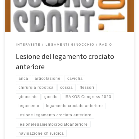
Giallorossa in onda su Centro Suono Sport, il Prof. Franceschi,
direttamente dall’ISAKOS […]
INTERVISTE
LEGAMENTI GINOCCHIO
RADIO
Lesione del legamento crociato
anteriore
anca
articolazione
caviglia
chirurgia robotica
coscia
flessori
ginocchio
gomito
ISAKOS Congress 2023
legamento
legamento crociato anteriore
lesione legamento crociato anteriore
lesionelegamentocrociatoanteriore
navigazione chirurgica