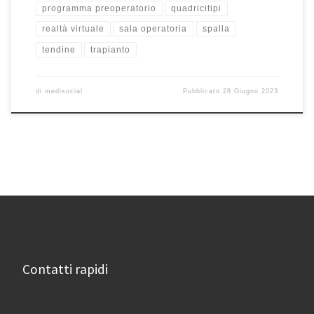
programma preoperatorio
quadricitipi
realtà virtuale
sala operatoria
spalla
tendine
trapianto
di
medisocial
Pubblicato
28 Giugno 2023
Contatti rapidi