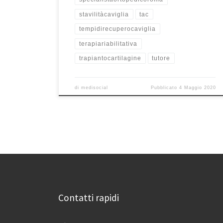
stavilitàcaviglia
tac
tempidirecuperocaviglia
terapiariabilitativa
trapiantocartilagine
tutore
di
medisocial
Pubblicato
4 Maggio 2020
Contatti rapidi