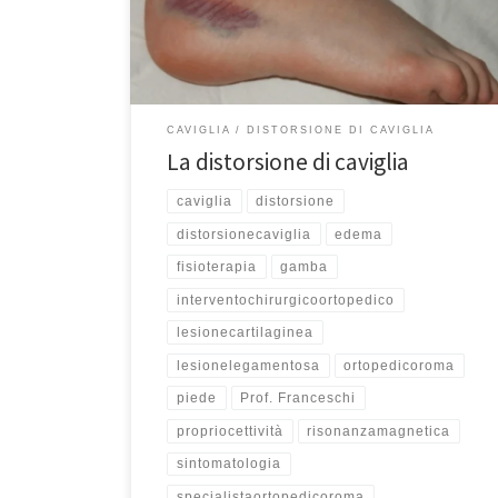
pazienti vengono colpiti da questo piccolo problema.
Dobbiamo comunque distinguerle dalle banali storte
che non interessano […]
CAVIGLIA
DISTORSIONE DI CAVIGLIA
La distorsione di caviglia
caviglia
distorsione
distorsionecaviglia
edema
fisioterapia
gamba
interventochirurgicoortopedico
lesionecartilaginea
lesionelegamentosa
ortopedicoroma
piede
Prof. Franceschi
propriocettività
risonanzamagnetica
sintomatologia
specialistaortopedicoroma