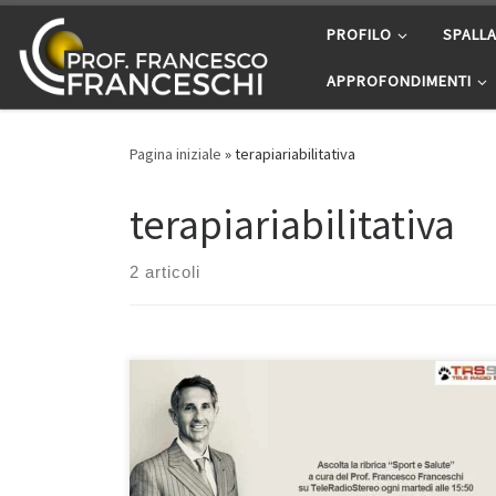
Passa al contenuto
PROFILO
SPALL
APPROFONDIMENTI
Pagina iniziale
»
terapiariabilitativa
terapiariabilitativa
2 articoli
Vaccino anti Covid e dolori alla spalla rubrica “Sport e
Salute” – TeleRadioStereo 92,7. In questa puntata
della mia rubrica “Sport e Salute”, in onda su
TeleRadioStereo 92,7 ogni martedì alle 15:50 ed il