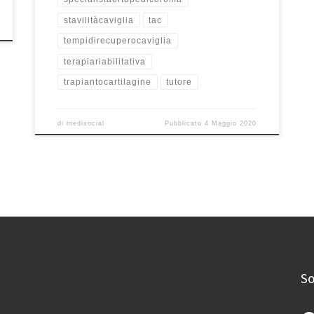
stavilitàcaviglia
tac
tempidirecuperocaviglia
terapiariabilitativa
trapiantocartilagine
tutore
di
medisocial
Pubblicato
4 Maggio 2020
So