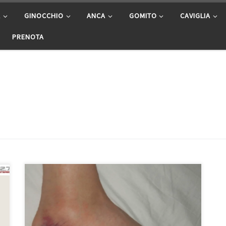
A
GINOCCHIO
ANCA
GOMITO
CAVIGLIA
PRENOTA
La distorisione di caviglia.Sicuramente la distorsione di
caviglia è la più comune sia nel comune mortale sia
nello sportivo di categoria nella quale è frequente
almeno nel 40% dei casi. Ogni giorno almeno 5000