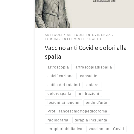
sabato alle 9:40, abbiamo parlato del vaccino anti
Covid e dei dolori alla spalla, sia a […]
ARTICOLI
ARTICOLI IN EVIDENZA
FORUM
INTERVISTE
RADIO
Vaccino anti Covid e dolori alla
spalla
artroscopia
artroscopiadispalla
calcificazione
capsulite
cuffia dei rotatori
dolore
dolorespalla
infiltrazioni
lesioni ai tendini
onde d'urto
Prof.Franceschiortopedicoroma
radiografia
terapia incruenta
terapiariabilitativa
vaccino anti Covid