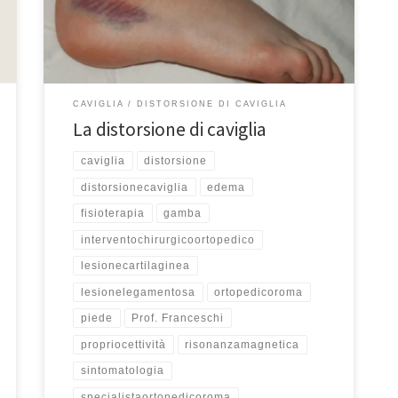
pazienti vengono colpiti da questo piccolo problema.
Dobbiamo comunque distinguerle dalle banali storte
che non interessano […]
CAVIGLIA
DISTORSIONE DI CAVIGLIA
La distorsione di caviglia
caviglia
distorsione
distorsionecaviglia
edema
fisioterapia
gamba
interventochirurgicoortopedico
lesionecartilaginea
lesionelegamentosa
ortopedicoroma
piede
Prof. Franceschi
propriocettività
risonanzamagnetica
sintomatologia
specialistaortopedicoroma