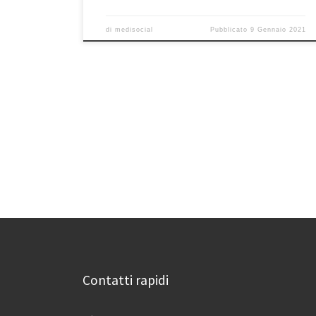
di
medisocial
Pubblicato
9 Gennaio 2021
Contatti rapidi