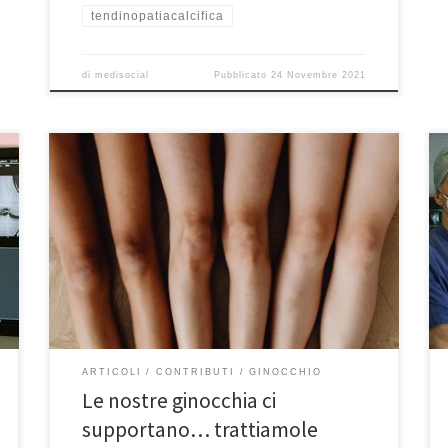
tendinopatiacalcifica
di
medisocial
Pubblicato
24 Novembre 2021
Le nostre ginocchia ci supportano… trattiamole bene
(Prima parte)Contributo della Dott.ssa Fiamma Ferraro,
Medico Chirurgo, Medico in Medicina Generale e
Medicina Complementare e Integrata. Diceva
Ippocrate, il padre della medicina: “Siamo ciò che
mangiamo”; ebbene, anche le nostre ginocchia hanno
il diritto di essere ben nutrite. Il ginocchio è
un’articolazione […]
ARTICOLI
CONTRIBUTI
GINOCCHIO
Le nostre ginocchia ci
supportano… trattiamole