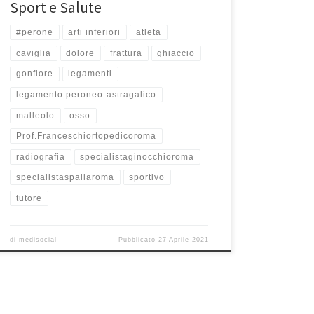
Sport e Salute
#perone
arti inferiori
atleta
caviglia
dolore
frattura
ghiaccio
gonfiore
legamenti
legamento peroneo-astragalico
malleolo
osso
Prof.Franceschiortopedicoroma
radiografia
specialistaginocchioroma
specialistaspallaroma
sportivo
tutore
di
medisocial
Pubblicato
27 Aprile 2021