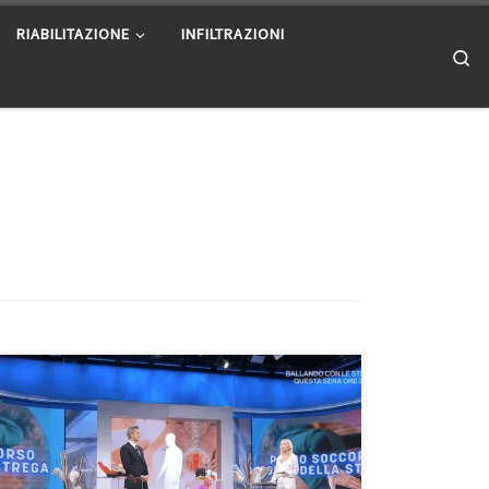
RIABILITAZIONE
INFILTRAZIONI
Se
Il colpo della strega – Intervista a Buongiorno
Benessere del 16/10/2021Qui di seguito potete
rivedere, ascoltare e leggere la mia intervista a
Buongiorno Benessere del 16/10/2021 che tratta il