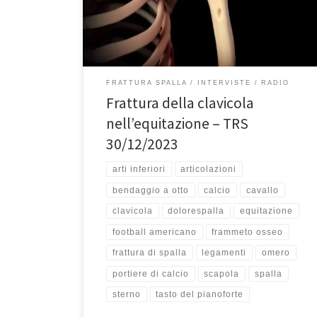
medico-scientifica a cura del professor Francesco
Franceschi, primario di ortopedia e traumatologia
dell’ospedale San Pietro di Roma. Francesco […]
FRATTURA SPALLA
INTERVISTE
RADIO
Frattura della clavicola
nell’equitazione – TRS
30/12/2023
arti inferiori
articolazioni
bendaggio a otto
calcio
cavallo
clavicola
dolorespalla
equitazione
football americano
frammeto osseo
frattura di spalla
legamenti
omero
portiere di calcio
scapola
spalla
sterno
tasto del pianoforte