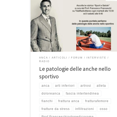
Le patologie delle anche nello sportivo. Rubrica
“Sport e Salute” – TeleRadioStereo 92,7 – 24 aprile
2021 In questa puntata parliamo di anche. E sì perché
molto spesso in ambulatorio vengono tanti sportivi con
problemi alle anche, terrorizzati perché hanno magari
un semplice dolore all’anca e tutti quanti pensano di
[…]
ANCA
ARTICOLI
FORUM
INTERVISTE
RADIO
Le patologie delle anche nello
sportivo
anca
arti inferiori
artrosi
atleta
doloreanca
fascia intertendinea
fianchi
frattura anca
fratturafemore
fratture da stress
infiltrazioni
osso
Prof.Franceschiortopedicoroma