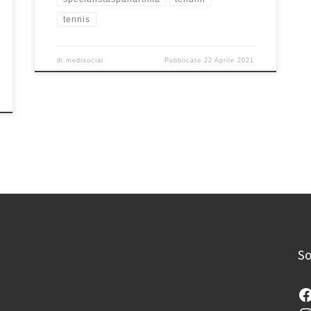
tennis
di
medisocial
Pubblicato
22 Aprile 2021
So