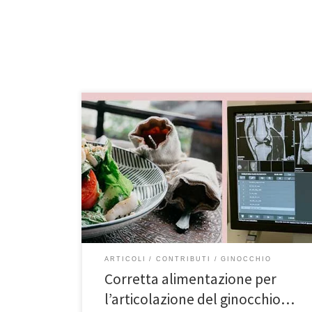
Corretta alimentazione per l’articolazione del
ginocchio…esiste?Contributo al sito del Prof.
Francesco Franceschi della Dott.ssa Fiamma Ferraro,
Medico Chirurgo, Medico in Medicina Generale e
Medicina Complementare e Integrata. Potete trovare
l’articolo anche sul sito del Prof. Franceschi,
ortopedico specialista di spalla, ginocchio e anca a
Roma. Immergiamoci “fino alle ginocchia” in […]
ARTICOLI
CONTRIBUTI
GINOCCHIO
Corretta alimentazione per
l’articolazione del ginocchio…