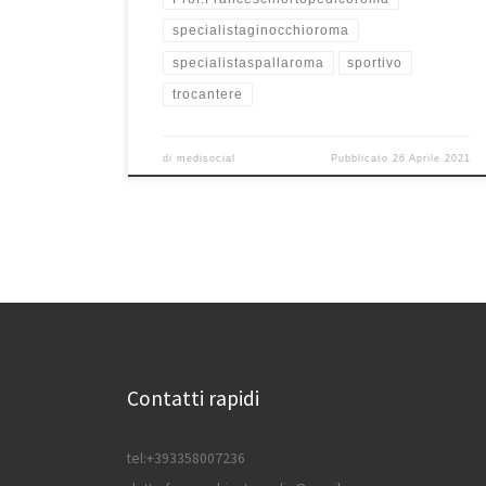
specialistaginocchioroma
specialistaspallaroma
sportivo
trocantere
di
medisocial
Pubblicato
26 Aprile 2021
Contatti rapidi
tel:+393358007236