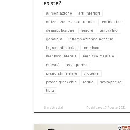
esiste?
alimentazione
arti inferiori
articolazionefemororotulea
cartilagine
deambulazione
femore
ginocchio
gonalgia
infiammazioneginocchio
legamenticrociati
menisco
menisco laterale
menisco mediale
obesità
osteoporosi
piano alimentare
proteine
protesiginocchio
rotula
sovrappeso
tibia
di
medisocial
Pubblicato
17 Agosto 2021