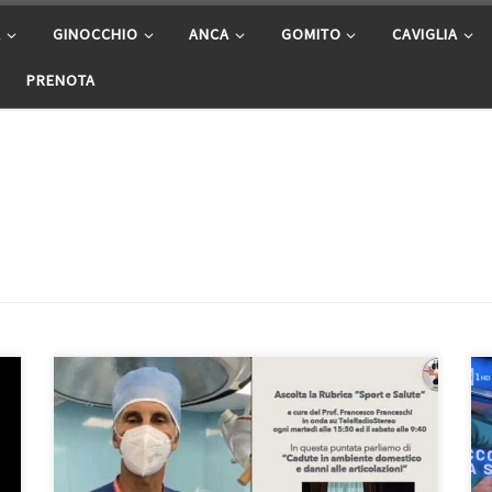
A
GINOCCHIO
ANCA
GOMITO
CAVIGLIA
PRENOTA
Cadute in ambiente domestico – Sport e Salute
23/11/2021 Le cadute in ambiente domestico
possono essere molto insidiose e per questo ho
voluto affrontare questo argomento in questa puntata