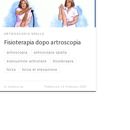
programma è concepito per il problema della tua
spalla e per il tipo di intervento che hai subito. Lo
stretching sarà utile […]
ARTROSCOPIA SPALLA
Fisioterapia dopo artroscopia
artroscopia
artroscopia spalla
esecuzione articolare
fisioterapia
forza
forza di elevazione
di
medisocial
Pubblicato
14 Febbraio 2020