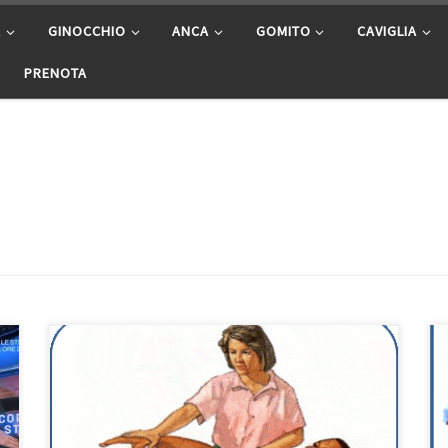
A
GINOCCHIO
ANCA
GOMITO
CAVIGLIA
PRENOTA
Esercizi con il fisioterapista Il tuo fisioterapista potrà
lavorare attentamente con te mostrandoti il miglior
modo per esercitarti e a prevenire che tu faccia
movimenti sbagliati. Se tu sei stato operato, il tuo