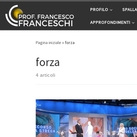
Passa al contenuto
PROFILO
SPALL
APPROFONDIMENTI
Pagina iniziale
»
forza
forza
4 articoli
Il colpo della strega – Intervista a Buongiorno
Benessere del 16/10/2021Qui di seguito potete
rivedere, ascoltare e leggere la mia intervista a
Buongiorno Benessere del 16/10/2021 che tratta il