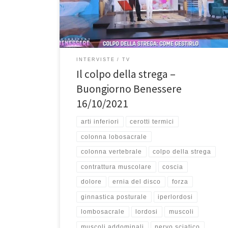
tema del colpo della strega. Buona visione! Il colpo
della strega. Tutto questo per introdurvi il prossimo
argomento che secondo me […]
INTERVISTE
TV
Il colpo della strega –
Buongiorno Benessere
16/10/2021
arti inferiori
cerotti termici
colonna lobosacrale
colonna vertebrale
colpo della strega
contrattura muscolare
coscia
dolore
ernia del disco
forza
ginnastica posturale
iperlordosi
lombosacrale
lordosi
muscoli
muscoli addominali
nervo sciatico