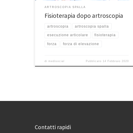
ARTROSCOPIA SPALLA
Fisioterapia dopo artroscopia
artroscopia
artroscopia spalla
esecuzione articolare
fisioterapia
forza
forza di elevazione
di
medisocial
Pubblicato
14 Febbraio 2020
Contatti rapidi