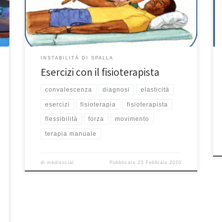
fisioterapista specialmente potrà aiutarti a proteggere
la tua spalla mentre sei in convalescenza. Gli esatti
esercizi che […]
INSTABILITÀ DI SPALLA
Esercizi con il fisioterapista
convalescenza
diagnosi
elasticità
esercizi
fisioterapia
fisioterapista
flessibilità
forza
movimento
terapia manuale
di
medisocial
Pubblicato
23 Febbraio 2020