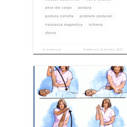
peso del corpo
postura
postura corretta
problemi posturali
risonanza magnetica
schiena
sforzo
di
medisocial
Pubblicato
19 Ottobre 2021
Fisioterapia dopo artroscopia Il tuo chirurgo o
qualcuno della sua equipe potrà prescriverti un
programma di esercizi o altre terapie. Potrai
cominciare nella prima settimana dall’intervento. Il tuo
programma è concepito per il problema della tua
spalla e per il tipo di intervento che hai subito. Lo
stretching sarà utile […]