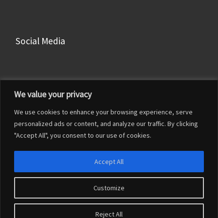
Social Media
Facebook
We value your privacy
Instagram
We use cookies to enhance your browsing experience, serve
LinkedIn
personalized ads or content, and analyze our traffic. By clicking
YouTube
"Accept All", you consent to our use of cookies.
Accept All
Customize
© 2026
Francesco Franceschi
– Tutti i diritti riservati
Reject All