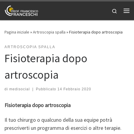
Passa al contenuto
Search
Me
Pagina iniziale
»
Artroscopia spalla
»
Fisioterapia dopo artroscopia
ARTROSCOPIA SPALLA
Fisioterapia dopo
artroscopia
di
medisocial
|
Pubblicato
14 Febbraio 2020
Fisioterapia dopo artroscopia
Il tuo chirurgo o qualcuno della sua equipe potrà
prescriverti un programma di esercizi o altre terapie.