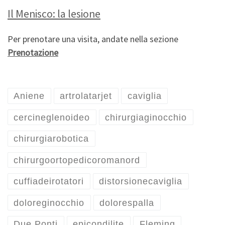
Il Menisco: la lesione
Per prenotare una visita, andate nella sezione
Prenotazione
Aniene
artrolatarjet
caviglia
cercineglenoideo
chirurgiaginocchio
chirurgiarobotica
chirurgoortopedicoromanord
cuffiadeirotatori
distorsionecaviglia
doloreginocchio
dolorespalla
Due Ponti
epicondilite
Fleming