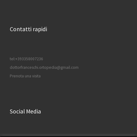
Contatti rapidi
tel:+393358007236
dottorfranceschi.ortopedia@gmail.com
Prenota una visita
Social Media