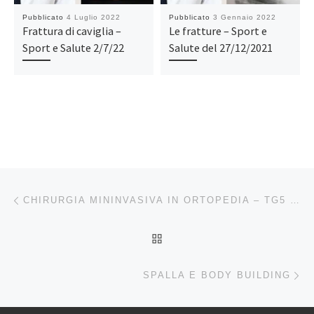
Pubblicato
4 Luglio 2022
Pubblicato
3 Gennaio 2022
Frattura di caviglia –
Le fratture – Sport e
Sport e Salute 2/7/22
Salute del 27/12/2021
Navigazione articoli
Articolo precedente
CHIRURGIA MININVASIVA IN ORTOPEDIA – TG5 SALUTE 20/10/21
RITORNA ALLA LISTA DEG
Ar
SPALLA E BODY BUILDING