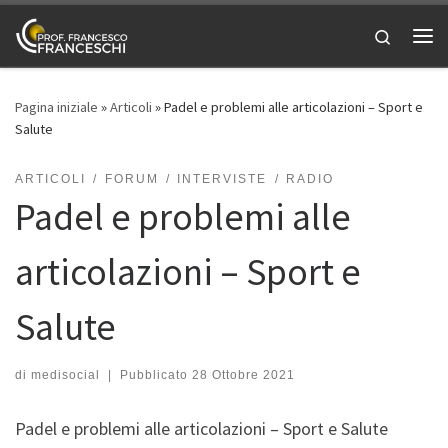
Passa al contenuto
Search
Me
Pagina iniziale
»
Articoli
»
Padel e problemi alle articolazioni – Sport e
Salute
ARTICOLI
FORUM
INTERVISTE
RADIO
Padel e problemi alle
articolazioni – Sport e
Salute
di
medisocial
|
Pubblicato
28 Ottobre 2021
Padel e problemi alle articolazioni – Sport e Salute