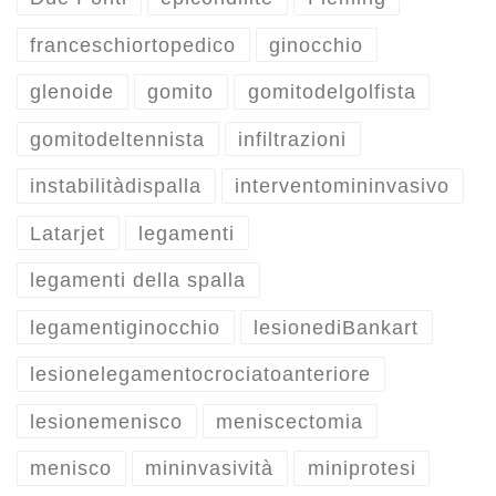
franceschiortopedico
ginocchio
glenoide
gomito
gomitodelgolfista
gomitodeltennista
infiltrazioni
instabilitàdispalla
interventomininvasivo
Latarjet
legamenti
legamenti della spalla
legamentiginocchio
lesionediBankart
lesionelegamentocrociatoanteriore
lesionemenisco
meniscectomia
menisco
mininvasività
miniprotesi