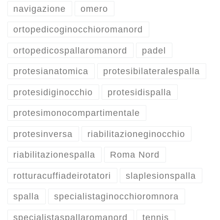
navigazione
omero
ortopedicoginocchioromanord
ortopedicospallaromanord
padel
protesianatomica
protesibilateralespalla
protesidiginocchio
protesidispalla
protesimonocompartimentale
protesinversa
riabilitazioneginocchio
riabilitazionespalla
Roma Nord
rotturacuffiadeirotatori
slaplesionspalla
spalla
specialistaginocchioromnora
specialistaspallaromanord
tennis