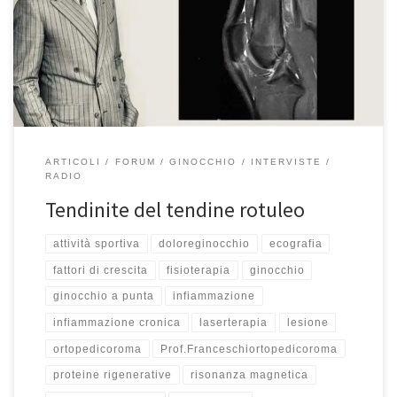
Oggi ci concentriamo sulle tendiniti che ce ne sono molte, di
diversi tipi ma oggi ci vogliamo concentrare su quelle dell’arto
inferiore anche perché immaginando di avere tanti ascoltatori
appassionati di sport, di calcio, […]
ARTICOLI
FORUM
GINOCCHIO
INTERVISTE
RADIO
Tendinite del tendine rotuleo
attività sportiva
doloreginocchio
ecografia
fattori di crescita
fisioterapia
ginocchio
ginocchio a punta
infiammazione
infiammazione cronica
laserterapia
lesione
ortopedicoroma
Prof.Franceschiortopedicoroma
proteine rigenerative
risonanza magnetica