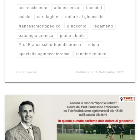
accrescimento
adolescenza
bambini
calcio
cartilagine
dolore al ginocchio
franceschiortopedico
ginocchio
legamenti
patologia cronica
piatto tibiale
Prof.Franceschiortopedicoroma
rotula
specialistaginocchioroma
tendine rotuleo
di
medisocial
Pubblicato
16 Settembre 2022
Il dolore al ginocchio Prof. Francesco Franceschi ortopedico
ginocchio Roma – In questa puntata di Sport e Salute parliamo di
dolore al ginocchio che non è sempre sintomo di gravi problemi.