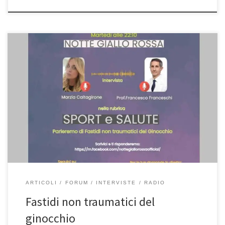
Fastidi non traumatici del ginocchio – Intervista del 6/9/2022
durante la rubrica “Notte Giallorossa” in onda su Radio
Centrosuono Sport al Prof. Francesco Franceschi Primario di
Ortopedia all’Ospedale San Pietro Fatebenefratelli e Professore
in Ortopedia della Facoltà di Medicina all’Università UniCamillus di
Roma. In questa puntata parliamo dei fastidi non […]
ARTICOLI
FORUM
INTERVISTE
RADIO
Fastidi non traumatici del
ginocchio