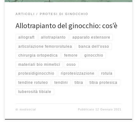
ARTICOLI
PROTESI DI GINOCCHIO
Allotrapianto del ginocchio: cos’è
allograft
allotrapianto
apparato estensore
articolazione femororotulea
banca dell'osso
chirurgia ortopedica
femore
ginocchio
materiali bio mimetici
osso
protesidiginocchio
riprotesizzazione
rotula
tendine rotuleo
tendini
tibia
tibia protesica
tuberosità tibiale
di
medisocial
Pubblicato
12 Gennaio 2021