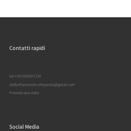
Contatti rapidi
tel:+393358007236
dottorfranceschi.ortopedia@gmail.com
Prenota una visita
Social Media