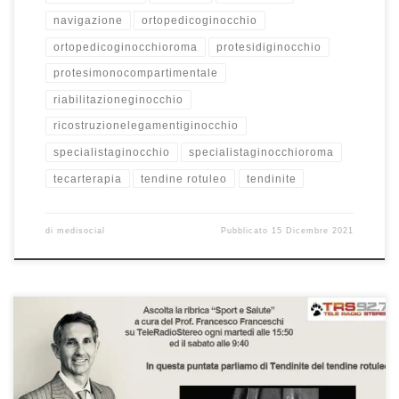
navigazione
ortopedicoginocchio
ortopedicoginocchioroma
protesidiginocchio
protesimonocompartimentale
riabilitazioneginocchio
ricostruzionelegamentiginocchio
specialistaginocchio
specialistaginocchioroma
tecarterapia
tendine rotuleo
tendinite
di
medisocial
Pubblicato
15 Dicembre 2021
Tendinite del tendine rotuleo Rubrica “Sport e Salute” –
TeleRadioStereo 92,7 Puntata del 23/02/2021 Ascoltatela qui!