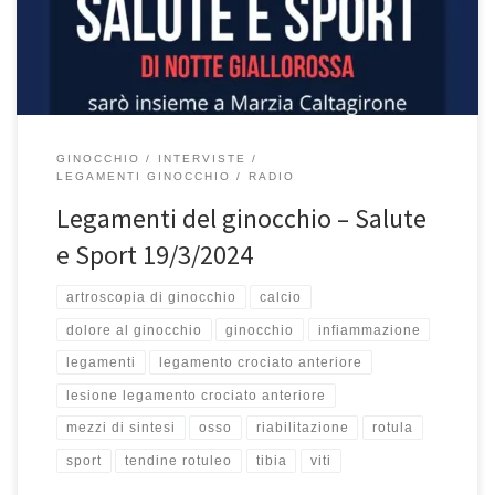
ginocchio, dei possibili danni causati anche dallo sport, del
legamento crociato anteriore […]
GINOCCHIO
INTERVISTE
LEGAMENTI GINOCCHIO
RADIO
Legamenti del ginocchio – Salute
e Sport 19/3/2024
artroscopia di ginocchio
calcio
dolore al ginocchio
ginocchio
infiammazione
legamenti
legamento crociato anteriore
lesione legamento crociato anteriore
mezzi di sintesi
osso
riabilitazione
rotula
sport
tendine rotuleo
tibia
viti