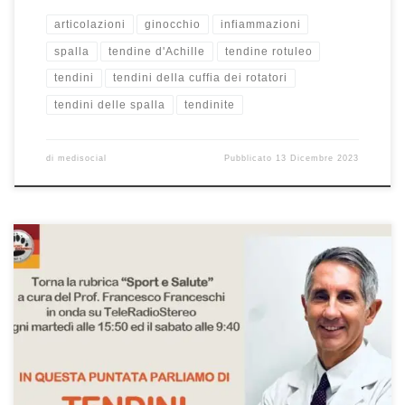
articolazioni
ginocchio
infiammazioni
spalla
tendine d'Achille
tendine rotuleo
tendini
tendini della cuffia dei rotatori
tendini delle spalla
tendinite
di
medisocial
Pubblicato
13 Dicembre 2023
Cosa sono i tendini? Intervista del 12/12/2023 rilasciata dal Prof.
Francesco Franceschi a Teleradiostereo. Se avete perso
l’intervista, riascoltatela qui. Buon ascolto! Oggi parliamo dei
tendini e dei legamenti e parliamo proprio dai tempi anche
perché ci sono tanti giocatori, come per esempio anche Smalling
della Roma che ha problemi […]