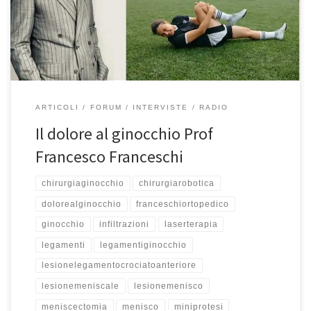
Buon ascolto! Caro professore oggi parliamo di una cosa che può
spaventare perché parliamo di dolore al ginocchio. Quando […]
ARTICOLI
FORUM
INTERVISTE
RADIO
Il dolore al ginocchio Prof
Francesco Franceschi
chirurgiaginocchio
chirurgiarobotica
dolorealginocchio
franceschiortopedico
ginocchio
infiltrazioni
laserterapia
legamenti
legamentiginocchio
lesionelegamentocrociatoanteriore
lesionemeniscale
lesionemenisco
meniscectomia
menisco
miniprotesi