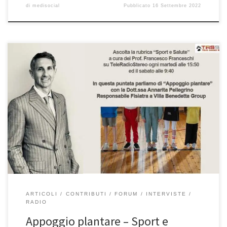
di
medisocial
Pubblicato
16 Settembre 2022
Appoggio plantare – rubrica Sport e Salute a cura del Prof.
Francesco Franceschi ortopedico di spalla, ginocchio e anca a
Roma. Anche oggi abbiamo un ospite speciale, la Dottoressa
Annarita Pellegrino, Responsabile Fisiatra di Villa Benedetta
Group. Potete riascoltare qui l’intervista. Eccoci qua. Questa
mattina non parliamo con Francesco ma […]
ARTICOLI
CONTRIBUTI
FORUM
INTERVISTE
RADIO
Appoggio plantare – Sport e