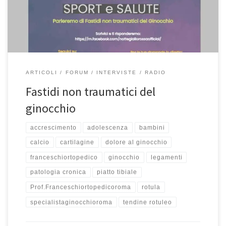
in Ortopedia della Facoltà di Medicina all’Università UniCamillus di
Roma. In questa puntata parliamo dei fastidi non […]
ARTICOLI
FORUM
INTERVISTE
RADIO
Fastidi non traumatici del
ginocchio
accrescimento
adolescenza
bambini
calcio
cartilagine
dolore al ginocchio
franceschiortopedico
ginocchio
legamenti
patologia cronica
piatto tibiale
Prof.Franceschiortopedicoroma
rotula
specialistaginocchioroma
tendine rotuleo