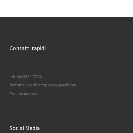
Contatti rapidi
tel:+393358007236
dottorfranceschi.ortopedia@gmail.com
Prenota una visita
Social Media