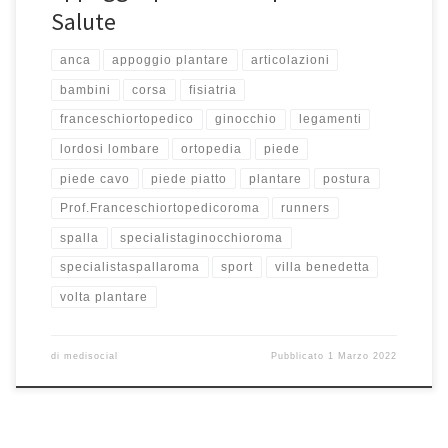
Salute
anca
appoggio plantare
articolazioni
bambini
corsa
fisiatria
franceschiortopedico
ginocchio
legamenti
lordosi lombare
ortopedia
piede
piede cavo
piede piatto
plantare
postura
Prof.Franceschiortopedicoroma
runners
spalla
specialistaginocchioroma
specialistaspallaroma
sport
villa benedetta
volta plantare
di
medisocial
Pubblicato
1 Marzo 2022