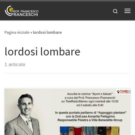
Passa al contenuto
Search
Me
Pagina iniziale
»
lordosi lombare
lordosi lombare
1 articolo
Appoggio plantare – rubrica Sport e Salute a cura del Prof.
Francesco Franceschi ortopedico di spalla, ginocchio e anca a
Roma. Anche oggi abbiamo un ospite speciale, la Dottoressa
Annarita Pellegrino, Responsabile Fisiatra di Villa Benedetta