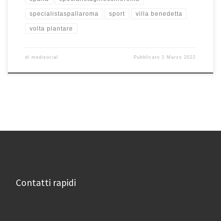
specialistaspallaroma
sport
villa benedetta
volta plantare
di
medisocial
Pubblicato
1 Marzo 2022
Contatti rapidi