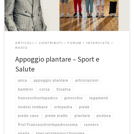
Group. Potete riascoltare qui l’intervista. Eccoci qua. Questa
mattina non parliamo con Francesco ma […]
ARTICOLI
CONTRIBUTI
FORUM
INTERVISTE
RADIO
Appoggio plantare – Sport e
Salute
anca
appoggio plantare
articolazioni
bambini
corsa
fisiatria
franceschiortopedico
ginocchio
legamenti
lordosi lombare
ortopedia
piede
piede cavo
piede piatto
plantare
postura
Prof.Franceschiortopedicoroma
runners
spalla
specialistaginocchioroma