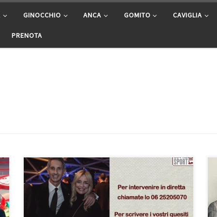
A
GINOCCHIO
ANCA
GOMITO
CAVIGLIA
PRENOTA
Infiltrazioni alle articolazioni – Intervista su Centro
Suono Sport del 14/6/2023 Prof. Francesco Franceschi
ortopedico a Roma. In questa puntata di “Salute e
Sport” rubrica a cura di Marzia Caltagirone e del Prof.