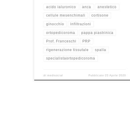
acido ialuronico
anca
anestetico
cellule mesenchimali
cortisone
ginocchio
infiltrazioni
ortopedicoroma
pappa piastrinica
Prof. Franceschi
PRP
rigenerazione tissutale
spalla
specialistaortopedicoroma
di
medisocial
Pubblicato
23 Aprile 2020