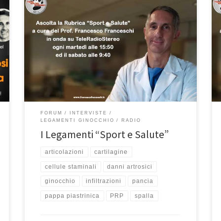
I Legamenti: “Sport e Salute”In questa puntata di
“Sport e Salute”, la mia rubrica in onda su
Teleradiostereo 92.7 ogni martedì alle 15:50 ed ogni
sabato alle 9:40, abbiamo affrontato il tema dei
legamenti. Potete riascoltare la puntata qui Parliamo
di legamenti, argomento così diffuso e anzi è molto
importante […]
FORUM
INTERVISTE
LEGAMENTI GINOCCHIO
RADIO
I Legamenti “Sport e Salute”
articolazioni
cartilagine
cellule staminali
danni artrosici
ginocchio
infiltrazioni
pancia
pappa piastrinica
PRP
spalla