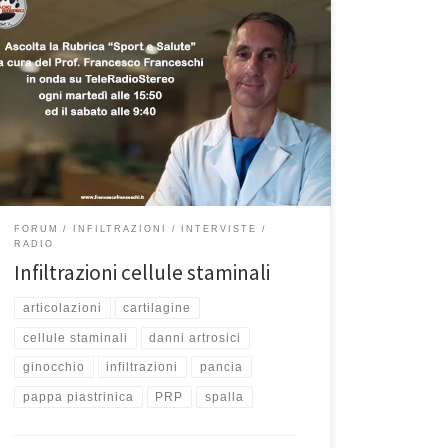
Infiltrazioni con cellule staminali al ginocchio: “Sport e
Salute”In questa puntata di “Sport e Salute”, la mia
rubrica in onda su Teleradiostereo 92.7 ogni martedì
alle 15:50 ed ogni sabato alle 9:40, abbiamo
affrontato l’ultima parte del tema delle infiltrazioni al
ginocchio. Potete riascoltare la puntata qui Molto
spesso i […]
FORUM
INFILTRAZIONI
INTERVISTE
RADIO
Infiltrazioni cellule staminali
articolazioni
cartilagine
cellule staminali
danni artrosici
ginocchio
infiltrazioni
pancia
pappa piastrinica
PRP
spalla