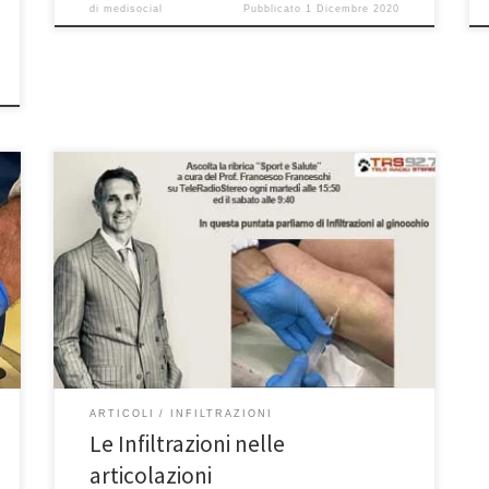
di
medisocial
Pubblicato
1 Dicembre 2020
Le Infiltrazioni nelle articolazioni: cosa sono, a cosa
servono e come si effettuano Spesso i pazienti
entrano in ambulatorio chiedendo prestazioni
miracolose con delle infiltrazioni nelle articolazioni, il
tutto dovuto alla cattiva informazione presente sui
media dove vengono rilasciate spesso delle interviste
non controllate dove si promette di far rinascere […]
ARTICOLI
INFILTRAZIONI
Le Infiltrazioni nelle
articolazioni