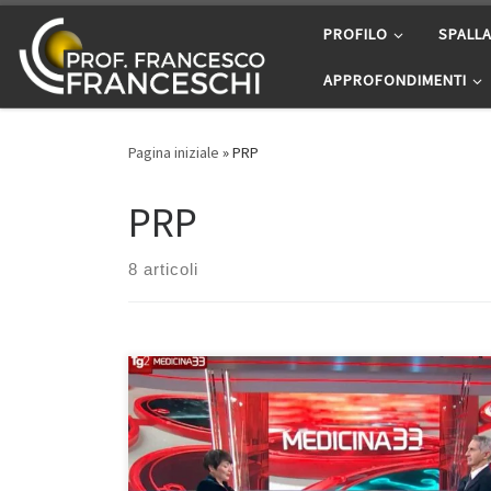
Passa al contenuto
PROFILO
SPALL
APPROFONDIMENTI
Pagina iniziale
»
PRP
PRP
8 articoli
Il dolore al ginocchio è un problema serio. Può essere
danneggiato a causa di malattie degenerative come
l’artrosi per esempio. E allora la prima cosa a cui si
pensa è una protesi. È giusto? Guarda l’ultima