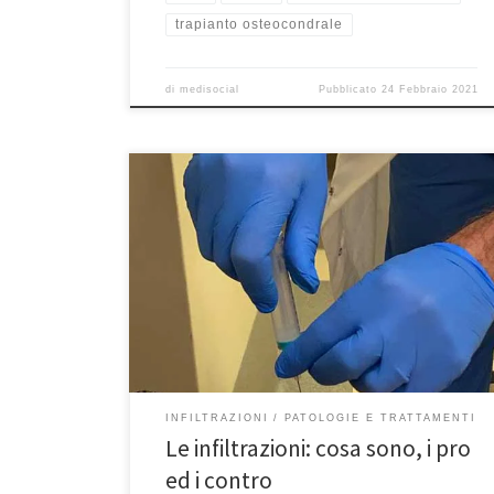
trapianto osteocondrale
di
medisocial
Pubblicato
24 Febbraio 2021
Le infiltrazioni: cosa sono, i pro ed i
contro.Specialmente in questo periodo in cui a causa
del coronavirus si stanno dilatando i tempi delle liste
d’attesa e comunque per quei pazienti che non sono
particolarmente convinti per l’intervento, bisogna
prendere in considerazione il trattamento infiltrativo.
Le infiltrazioni sono delle punture […]
INFILTRAZIONI
PATOLOGIE E TRATTAMENTI
Le infiltrazioni: cosa sono, i pro
ed i contro