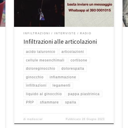
Francesco Franceschi, di Notte Giallorossa in onda su
Centro Suono Sport, si è approfondito il tema delle
[…]
INFILTRAZIONI
INTERVISTE
RADIO
Infiltrazioni alle articolazioni
acido ialuronico
articolazioni
cellule mesenchimali
cortisone
doloreginocchio
dolorespalla
ginocchio
infiammazione
infiltrazioni
legamenti
liquido al ginocchio
pappa piastrinica
PRP
sfiammare
spalla
di
medisocial
Pubblicato
26 Giugno 2023