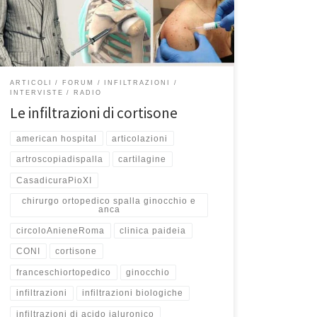
approfondito il tema delle infiltrazioni di cortisone in
ortopedia. Se avete perso l’intervista, potete
riascoltarla qui. Oggi, come […]
ARTICOLI
FORUM
INFILTRAZIONI
INTERVISTE
RADIO
Le infiltrazioni di cortisone
american hospital
articolazioni
artroscopiadispalla
cartilagine
CasadicuraPioXI
chirurgo ortopedico spalla ginocchio e
anca
circoloAnieneRoma
clinica paideia
CONI
cortisone
franceschiortopedico
ginocchio
infiltrazioni
infiltrazioni biologiche
infiltrazioni di acido ialuronico