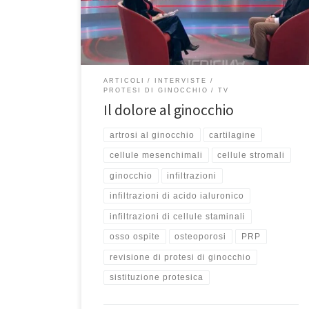
intervista al Prof. Francesco Franceschi al Tg2 Medicina
33 del 26 dicembre 2024 per […]
ARTICOLI
INTERVISTE
PROTESI DI GINOCCHIO
TV
Il dolore al ginocchio
artrosi al ginocchio
cartilagine
cellule mesenchimali
cellule stromali
ginocchio
infiltrazioni
infiltrazioni di acido ialuronico
infiltrazioni di cellule staminali
osso ospite
osteoporosi
PRP
revisione di protesi di ginocchio
sistituzione protesica