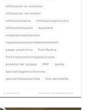
infiltrazioni di cortisone
infiltrazioni nei tendini
infiltrazionianca
infiltrazioniginocchio
infiltrazionispalla
legamenti
ortopedicospallaroma
ospedalesanpietrofatebenefratelli
pappa piastrinica
Pret Medica
Prof.Franceschiortopedicoroma
proteine del sangue
PRP
spalla
specialistaginocchioroma
specialistaspallaroma
villa benedetta
di
medisocial
Pubblicato
18 Gennaio 2022