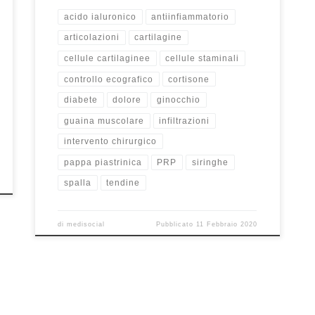
acido ialuronico
antiinfiammatorio
articolazioni
cartilagine
cellule cartilaginee
cellule staminali
controllo ecografico
cortisone
diabete
dolore
ginocchio
guaina muscolare
infiltrazioni
intervento chirurgico
pappa piastrinica
PRP
siringhe
spalla
tendine
di
medisocial
Pubblicato
11 Febbraio 2020