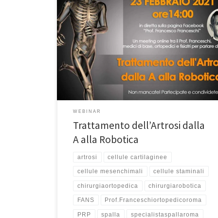
Trattamento dell’Artrosi dalla A alla Robotica webinar
23/02/2021In questo webinar del 23 febbraio scorso
scorso sulla pagina Facebook Prof. Francesco
Franceschi ho parlato insieme ai Medici di Base, a
colleghi ortopedici e a fisiatri del trattamento
dell’Artrosi dalla A alla Robotica. Abbiamo parlato del
trattamento con i farmaci FANS, dei […]
WEBINAR
Trattamento dell’Artrosi dalla
A alla Robotica
artrosi
cellule cartilaginee
cellule mesenchimali
cellule staminali
chirurgiaortopedica
chirurgiarobotica
FANS
Prof.Franceschiortopedicoroma
PRP
spalla
specialistaspallaroma