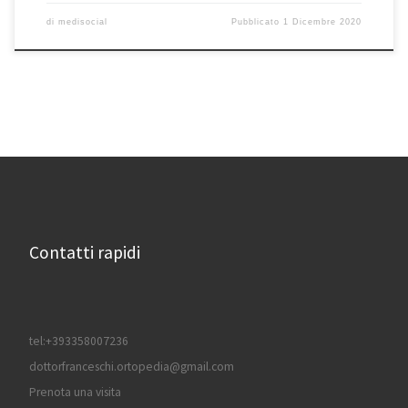
di
medisocial
Pubblicato
1 Dicembre 2020
Contatti rapidi
tel:+393358007236
dottorfranceschi.ortopedia@gmail.com
Prenota una visita