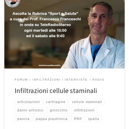
Infiltrazioni con cellule staminali al ginocchio: “Sport e Salute”In
questa puntata di “Sport e Salute”, la mia rubrica in onda su
Teleradiostereo 92.7 ogni martedì alle 15:50 ed ogni sabato alle
9:40, abbiamo affrontato l’ultima parte del tema delle infiltrazioni
al ginocchio. Potete riascoltare la puntata qui Molto spesso i […]
FORUM
INFILTRAZIONI
INTERVISTE
RADIO
Infiltrazioni cellule staminali
articolazioni
cartilagine
cellule staminali
danni artrosici
ginocchio
infiltrazioni
pancia
pappa piastrinica
PRP
spalla