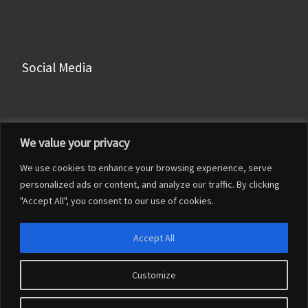
Social Media
Facebook
We value your privacy
Instagram
We use cookies to enhance your browsing experience, serve
LinkedIn
personalized ads or content, and analyze our traffic. By clicking
YouTube
"Accept All", you consent to our use of cookies.
Accept All
Customize
© 2026
Francesco Franceschi
– Tutti i diritti riservati