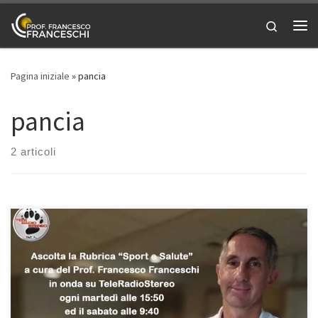
Passa al contenuto
Search
Me
Pagina iniziale
»
pancia
pancia
2 articoli
I Legamenti: “Sport e Salute”In questa puntata di “Sport e Salute”,
la mia rubrica in onda su Teleradiostereo 92.7 ogni martedì alle
15:50 ed ogni sabato alle 9:40, abbiamo affrontato il tema dei
legamenti. Potete riascoltare la puntata qui Parliamo di legamenti,