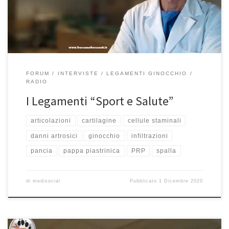
argomento così diffuso e anzi è molto importante […]
FORUM
INTERVISTE
LEGAMENTI GINOCCHIO
RADIO
I Legamenti “Sport e Salute”
articolazioni
cartilagine
cellule staminali
danni artrosici
ginocchio
infiltrazioni
pancia
pappa piastrinica
PRP
spalla
di
medisocial
Pubblicato
1 Dicembre 2020