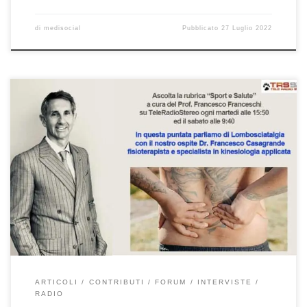
di
medisocial
Pubblicato
27 Luglio 2022
Lombosciatalgia – Intervista nella rubrica di informazione medico-
scientifica “Sport e Salute” 9/7/2022 a cura del Prof. Francesco
Franceschi ortopedico spalla, ginocchio e anca a Roma. In questa
puntata abbiamo avuto un ospite d’eccezione per parlare di
lombosciatalgia: il Dr. Francesco Casagrande fisioterapista e
specialista in kinesiologia applicata all’osteopatia presso lo […]
ARTICOLI
CONTRIBUTI
FORUM
INTERVISTE
RADIO