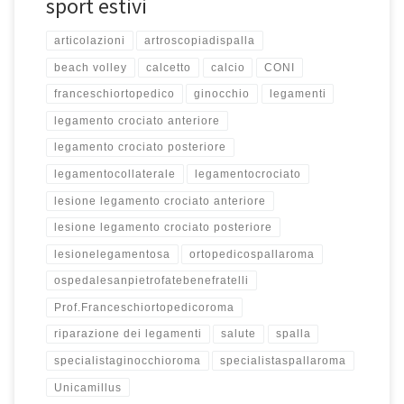
sport estivi
articolazioni
artroscopiadispalla
beach volley
calcetto
calcio
CONI
franceschiortopedico
ginocchio
legamenti
legamento crociato anteriore
legamento crociato posteriore
legamentocollaterale
legamentocrociato
lesione legamento crociato anteriore
lesione legamento crociato posteriore
lesionelegamentosa
ortopedicospallaroma
ospedalesanpietrofatebenefratelli
Prof.Franceschiortopedicoroma
riparazione dei legamenti
salute
spalla
specialistaginocchioroma
specialistaspallaroma
Unicamillus