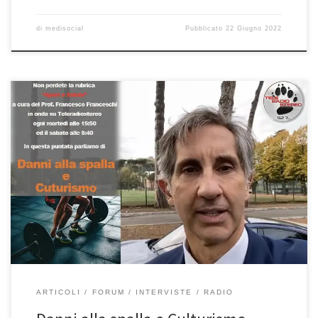
di
medisocial
Pubblicato
22 Giugno 2022
Danni alla spalla e Culturismo. “Sport e Salute” dell’14/6/2022
Rubrica radiofonica di informazione medico-scientifica a cura del
Prof. Francesco Franceschi ortopedico spalla, ginocchio e anca a
Roma, primario di ortopedia e traumatologia dell’ospedale San
Pietro Fatebenefratelli di Roma. Oggi abbiamo parlato dei danni
alla spalla che possono derivare da sport […]
ARTICOLI
FORUM
INTERVISTE
RADIO