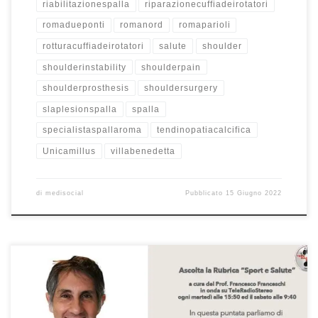
riabilitazionespalla
riparazionecuffiadeirotatori
romadueponti
romanord
romaparioli
rotturacuffiadeirotatori
salute
shoulder
shoulderinstability
shoulderpain
shoulderprosthesis
shouldersurgery
slaplesionspalla
spalla
specialistaspallaroma
tendinopatiacalcifica
Unicamillus
villabenedetta
di
medisocial
Pubblicato
15 Giugno 2022
Le fratture – Prof. Francesco Franceschi chirurgo ortopedico spalla,
ginocchio e anca a Roma – Intervista “Sport e Salute” su