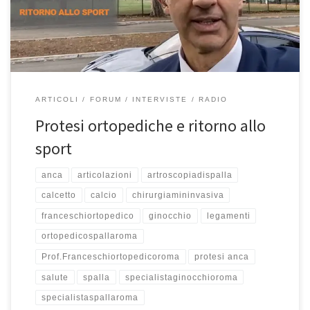
alle 9:40. Se avete perso l’intervista, potete riascoltarla qui. Buon
ascolto! […]
ARTICOLI
FORUM
INTERVISTE
RADIO
Protesi ortopediche e ritorno allo
sport
anca
articolazioni
artroscopiadispalla
calcetto
calcio
chirurgiamininvasiva
franceschiortopedico
ginocchio
legamenti
ortopedicospallaroma
Prof.Franceschiortopedicoroma
protesi anca
salute
spalla
specialistaginocchioroma
specialistaspallaroma