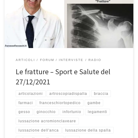
Teleradiostereo del 27/12/2021. Se avete perso l’intervista alla
radio, potete riascoltarla qui. È sempre un grande piacere, come
ogni martedì con il sottoscritto, ma il Professore torna anche il
sabato […]
ARTICOLI
FORUM
INTERVISTE
RADIO
Le fratture – Sport e Salute del
27/12/2021
articolazioni
artroscopiadispalla
braccia
farmaci
franceschiortopedico
gambe
gesso
ginocchio
infortunio
legamenti
lussazione acromionclaveare
lussazione dell'anca
lussazione della spalla