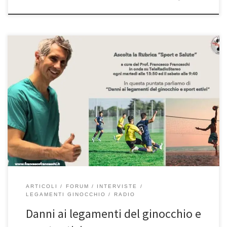
Danni ai legamenti del ginocchio e sport estivi. “Sport e Salute”
del 21/6/2022 Rubrica radiofonica di informazione medico-
scientifica a cura del Prof. Francesco Franceschi ortopedico spalla,
ginocchio e anca a Roma, primario di ortopedia e traumatologia
dell’ospedale San Pietro Fatebenefratelli di Roma. Oggi abbiamo
parlato dei danni ai legamenti del […]
ARTICOLI
FORUM
INTERVISTE
LEGAMENTI GINOCCHIO
RADIO
Danni ai legamenti del ginocchio e