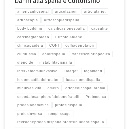
Danni alla spalla e Culturismo
americanhospital
articolazioni
artrolatarjet
artroscopia
artroscopiadispalla
body building
calcificazionespalla
capsulite
cercineglenoideo
Circolo Aniene
clinicapaideia
CONI
cuffiadeirotatori
culturismo
dolorespalla
franceschiortopedico
glenoide
instabilitàdispalla
interventomininvasivo
Latarjet
legamenti
lesionecuffiadeirotatori
lussazionedispalla
mininvasività
omero
ortopedicospallaroma
ospedalesanpietrofatebenefratelli
Pretmedica
protesianatomica
protesidispalla
protesinversa
remplissage
revisioneprotesidispalla protesibilateralespalla