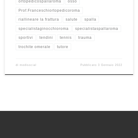
ortopedicospallaroma
osso
Prof.Franceschiortopedicoroma
riallineare la frattura
salute
spalla
specialistaginocchioroma
specialistaspallaroma
sportivi
tendini
tennis
trauma
trochite omerale
tutore
di
medisocial
Pubblicato
3 Gennaio 2022