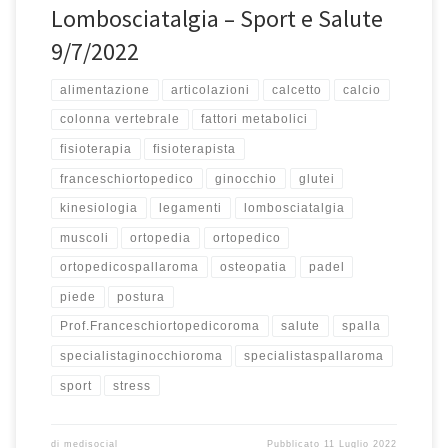
Lombosciatalgia – Sport e Salute
9/7/2022
alimentazione
articolazioni
calcetto
calcio
colonna vertebrale
fattori metabolici
fisioterapia
fisioterapista
franceschiortopedico
ginocchio
glutei
kinesiologia
legamenti
lombosciatalgia
muscoli
ortopedia
ortopedico
ortopedicospallaroma
osteopatia
padel
piede
postura
Prof.Franceschiortopedicoroma
salute
spalla
specialistaginocchioroma
specialistaspallaroma
sport
stress
di
medisocial
Pubblicato
11 Luglio 2022