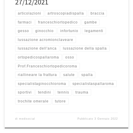
27/12/2021
articolazioni
artroscopiadispalla
braccia
farmaci
franceschiortopedico
gambe
gesso
ginocchio
infortunio
legamenti
lussazione acromionclaveare
lussazione dell'anca
lussazione della spalla
ortopedicospallaroma
osso
Prof.Franceschiortopedicoroma
riallineare la frattura
salute
spalla
specialistaginocchioroma
specialistaspallaroma
sportivi
tendini
tennis
trauma
trochite omerale
tutore
di
medisocial
Pubblicato
3 Gennaio 2022