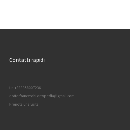
Contatti rapidi
tel:+393358007236
dottorfranceschi.ortopedia@gmail.com
Prenota una visita