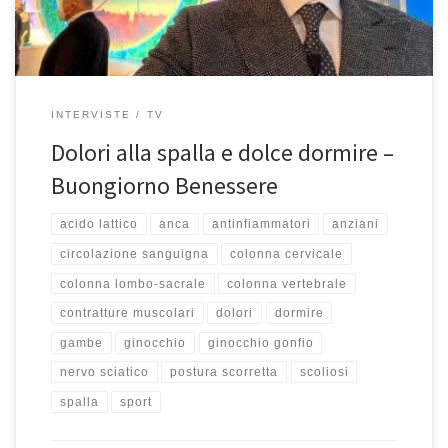
INTERVISTE
TV
Dolori alla spalla e dolce dormire –
Buongiorno Benessere
acido lattico
anca
antinfiammatori
anziani
circolazione sanguigna
colonna cervicale
colonna lombo-sacrale
colonna vertebrale
contratture muscolari
dolori
dormire
gambe
ginocchio
ginocchio gonfio
nervo sciatico
postura scorretta
scoliosi
spalla
sport