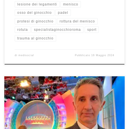
lesione dei legamenti
menisco
osso del ginocchio
padel
protesi di ginocchio
rottura del menisco
rotula
specialistaginocchioroma
sport
trauma al ginocchio
di
medisocial
Pubblicato
16 Maggio 2024
Dolori alla spalla e dolce dormire Prof. Francesco Franceschi
ortopedico spalla a Roma – Intervista a “Buongiorno Benessere”
Rai1 del 12/3/2022. Se avete perso l’intervista, potete rivederla
qui. Che relazione c’è tra insonnia e apparato muscolo-
scheletrico? Anche perché le tensioni ci irrigidiscono e quindi
dormiamo pure male se siamo agitati […]