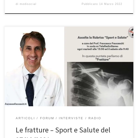
di
medisocial
Pubblicato
14 Marzo 2022
Le fratture – Prof. Francesco Franceschi chirurgo ortopedico spalla,
ginocchio e anca a Roma – Intervista “Sport e Salute” su
Teleradiostereo del 27/12/2021. Se avete perso l’intervista alla
radio, potete riascoltarla qui. È sempre un grande piacere, come
ogni martedì con il sottoscritto, ma il Professore torna anche il
sabato […]
ARTICOLI
FORUM
INTERVISTE
RADIO
Le fratture – Sport e Salute del