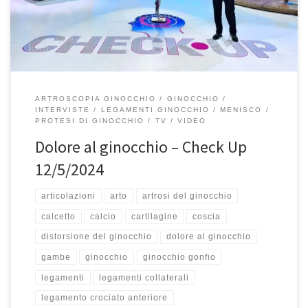
qui. Camminare, un gesto così naturale quanto rivoluzionario,
frutto di centinaia di migliaia di […]
ARTROSCOPIA GINOCCHIO
GINOCCHIO
INTERVISTE
LEGAMENTI GINOCCHIO
MENISCO
PROTESI DI GINOCCHIO
TV
VIDEO
Dolore al ginocchio – Check Up
12/5/2024
articolazioni
arto
artrosi del ginocchio
calcetto
calcio
cartilagine
coscia
distorsione del ginocchio
dolore al ginocchio
gambe
ginocchio
ginocchio gonfio
legamenti
legamenti collaterali
legamento crociato anteriore