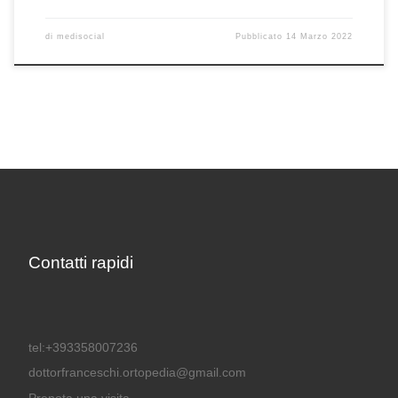
di
medisocial
Pubblicato
14 Marzo 2022
Contatti rapidi
tel:+393358007236
dottorfranceschi.ortopedia@gmail.com