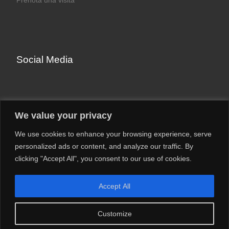
Prenota una visita
Social Media
Facebook
We value your privacy
Instagram
We use cookies to enhance your browsing experience, serve
LinkedIn
personalized ads or content, and analyze our traffic. By
YouTube
clicking "Accept All", you consent to our use of cookies.
Accept All
Customize
© 2026
Francesco Franceschi
– Tutti i diritti riservati