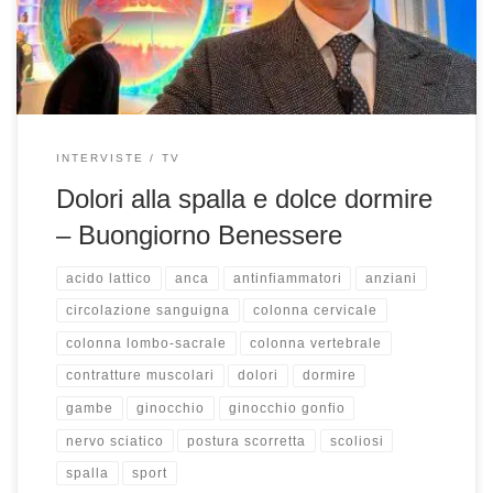
tensioni ci irrigidiscono e quindi dormiamo pure male se
siamo agitati […]
INTERVISTE
TV
Dolori alla spalla e dolce dormire
– Buongiorno Benessere
acido lattico
anca
antinfiammatori
anziani
circolazione sanguigna
colonna cervicale
colonna lombo-sacrale
colonna vertebrale
contratture muscolari
dolori
dormire
gambe
ginocchio
ginocchio gonfio
nervo sciatico
postura scorretta
scoliosi
spalla
sport