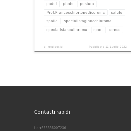
padel
piede
postura
Prof.Franceschiortopedicoroma
salute
spalla
specialistaginocchioroma
specialistaspallaroma
sport
stress
di
medisocial
Pubblicato
11 Luglio 2022
Contatti rapidi
tel:+393358007236