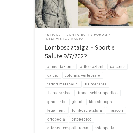
parlare di lombosciatalgia: il Dr. Francesco Casagrande
fisioterapista e specialista in kinesiologia applicata
all’osteopatia presso lo […]
ARTICOLI
CONTRIBUTI
FORUM
INTERVISTE
RADIO
Lombosciatalgia – Sport e
Salute 9/7/2022
alimentazione
articolazioni
calcetto
calcio
colonna vertebrale
fattori metabolici
fisioterapia
fisioterapista
franceschiortopedico
ginocchio
glutei
kinesiologia
legamenti
lombosciatalgia
muscoli
ortopedia
ortopedico
ortopedicospallaroma
osteopatia