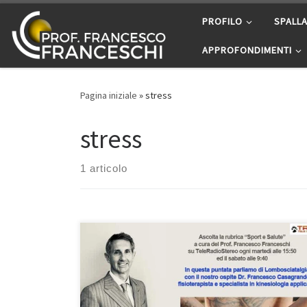
Passa al contenuto
PROFILO
SPALL
APPROFONDIMENTI
Pagina iniziale
»
stress
stress
1 articolo
Lombosciatalgia – Intervista nella rubrica di
informazione medico-scientifica “Sport e Salute”
9/7/2022 a cura del Prof. Francesco Franceschi
ortopedico spalla, ginocchio e anca a Roma. In questa
puntata abbiamo avuto un ospite d’eccezione per