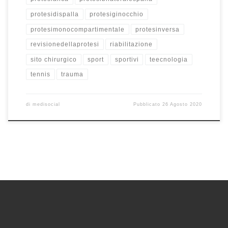
protesidispalla
protesiginocchio
protesimonocompartimentale
protesinversa
revisionedellaprotesi
riabilitazione
sito chirurgico
sport
sportivi
teecnologia
tennis
trauma
di
medisocial
Pubblicato
26 Agosto 2020