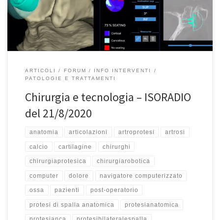
protesica. I chirurghi da sempre cercano modalità più sicure per
affrontare gli interventi e quindi […]
ARTICOLI
FORUM
INFO INTERVENTI
PATOLOGIE E TRATTAMENTI
Chirurgia e tecnologia – ISORADIO
del 21/8/2020
anatomia
articolazioni
artroprotesi
artrosi
calcio
cartilagine
chirurghi
chirurgiaprotesica
chirurgiarobotica
computer
dolore
navigatore computerizzato
ossa
pazienti
post-operatorio
protesi di spalla anatomica
protesianatomica
protesianca
protesibilateralespalla