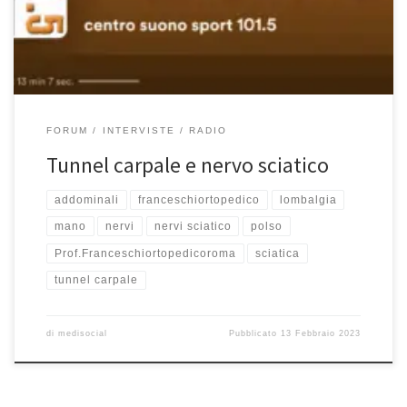
delle cure ma abbiamo anche accennato alla differenza tra
lombalgia e […]
FORUM
INTERVISTE
RADIO
Tunnel carpale e nervo sciatico
addominali
franceschiortopedico
lombalgia
mano
nervi
nervi sciatico
polso
Prof.Franceschiortopedicoroma
sciatica
tunnel carpale
di
medisocial
Pubblicato
13 Febbraio 2023