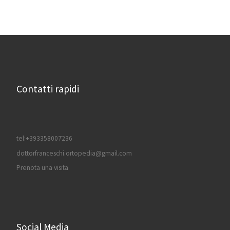
Contatti rapidi
tel:+393358007236
dottorfranceschi.ortopedia@gmail.com
Prenota una visita
Social Media