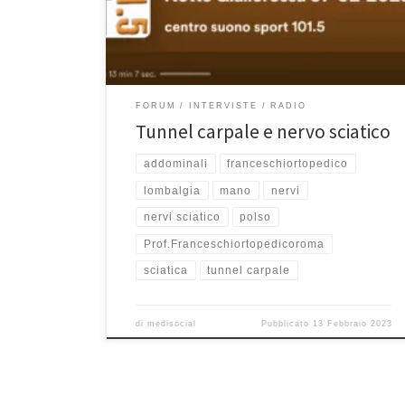
caratterizzano, delle cause che lo provocano e delle
cure ma abbiamo anche accennato alla differenza tra
lombalgia e […]
FORUM
INTERVISTE
RADIO
Tunnel carpale e nervo sciatico
addominali
franceschiortopedico
lombalgia
mano
nervi
nervi sciatico
polso
Prof.Franceschiortopedicoroma
sciatica
tunnel carpale
di
medisocial
Pubblicato
13 Febbraio 2023