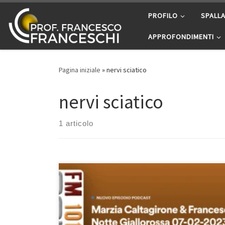
Passa al contenuto
PROFILO
SPALL
APPROFONDIMENTI
Pagina iniziale
»
nervi sciatico
nervi sciatico
1 articolo
Tunnel carpale e nervo sciatico – Intervista su Centro
Suono Sport del 7/2/2023 Prof. Francesco Franceschi
ortopedico a Roma. In questa intervista abbiamo
parlato sia del tunnel carpale, dei sintomi che lo