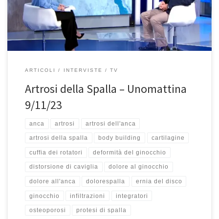
più o meno insorge questo problema?Può insorgere intorno ai
[…]
ARTICOLI
INTERVISTE
TV
Artrosi della Spalla – Unomattina
9/11/23
anca
artrosi
artrosi dell'anca
artrosi della spalla
body building
cartilagine
cuffia dei rotatori
deformità del ginocchio
distorsione di caviglia
dolore al ginocchio
dolore all'anca
dolorespalla
ernia del disco
ginocchio
infiltrazioni
integratori
osteoporosi
protesi di spalla