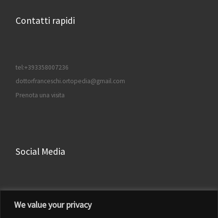
Contatti rapidi
tel:+393358007236
dottorfranceschi.ortopedia@gmail.com
Prenota una visita
Social Media
Facebook
We value your privacy
Instagram