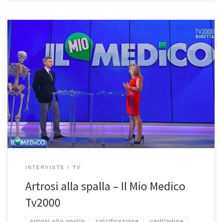
Artrosi alla spalla: dalla diagnosi alle cure – Intervista nella rubrica
“Il Mio Medico” del 30 aprile 2021 in onda su Tv2000 L’artrosi alla
spalla è stato l’argomento della mia intervista andata in onda nella
rubrica “Il Mio Medico” su Tv2000. Potete riguardare l’intervista qui.
Buona visione Ho spiegato cos’è, […]
INTERVISTE
TV
Artrosi alla spalla – Il Mio Medico
Tv2000
artrosi alla spalla
calcificazione
cartilagine