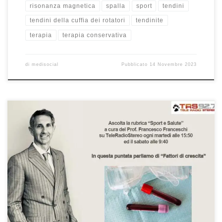
risonanza magnetica
spalla
sport
tendini
tendini della cuffia dei rotatori
tendinite
terapia
terapia conservativa
di
medisocial
Pubblicato
14 Novembre 2023
Fattori di crescita Rubrica “Sport e Salute” – TeleRadioStereo 92,7
– 6 aprile 2021 In questa puntata abbiamo trattato il tema dei
fattori di crescita, cosa sono, a cosa servono e quando sono
consigliati. Se avete perso la puntata, potete riascoltarla qui. Buon
ascolto! L’altra volta abbiamo fatto una deviazione […]