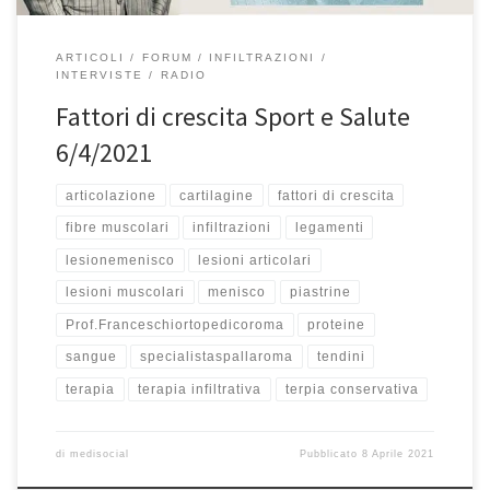
ARTICOLI
FORUM
INFILTRAZIONI
INTERVISTE
RADIO
Fattori di crescita Sport e Salute
6/4/2021
articolazione
cartilagine
fattori di crescita
fibre muscolari
infiltrazioni
legamenti
lesionemenisco
lesioni articolari
lesioni muscolari
menisco
piastrine
Prof.Franceschiortopedicoroma
proteine
sangue
specialistaspallaroma
tendini
terapia
terapia infiltrativa
terpia conservativa
di
medisocial
Pubblicato
8 Aprile 2021