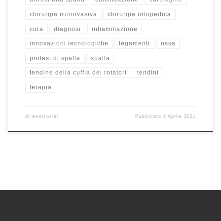
chirurgia mininvasiva
chirurgia ortopedica
cura
diagnosi
infiammazione
innovazioni tecnologiche
legamenti
ossa
protesi di spalla
spalla
tendine della cuffia dei rotatori
tendini
terapia
di
medisocial
Pubblicato
2 Aprile 2021