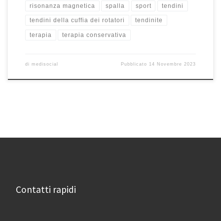
risonanza magnetica
spalla
sport
tendini
tendini della cuffia dei rotatori
tendinite
terapia
terapia conservativa
di
medisocial
Pubblicato
14 Novembre 2023
Contatti rapidi