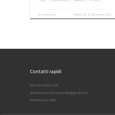
di
medisocial
Pubblicato
11 Dicembre 2025
Contatti rapidi
tel:+393358007236
dottorfranceschi.ortopedia@gmail.com
Prenota una visita