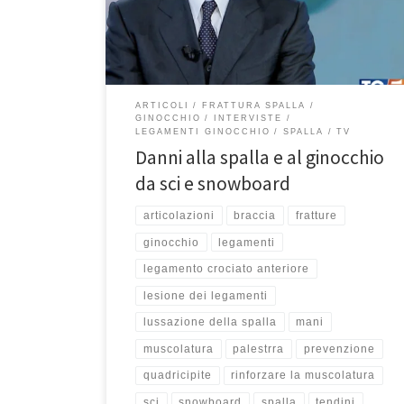
l’avete persa, potete rivederla qui. I danni dello sci
sulla neve, frequentissimi ormai. Fratture alla […]
ARTICOLI
FRATTURA SPALLA
GINOCCHIO
INTERVISTE
LEGAMENTI GINOCCHIO
SPALLA
TV
Danni alla spalla e al ginocchio
da sci e snowboard
articolazioni
braccia
fratture
ginocchio
legamenti
legamento crociato anteriore
lesione dei legamenti
lussazione della spalla
mani
muscolatura
palestrra
prevenzione
quadricipite
rinforzare la muscolatura
sci
snowboard
spalla
tendini