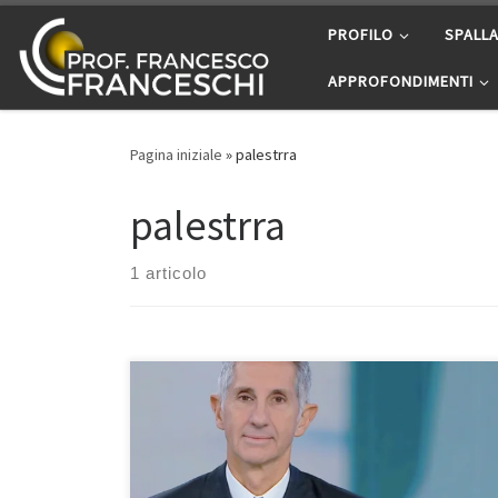
Passa al contenuto
PROFILO
SPALL
APPROFONDIMENTI
Pagina iniziale
»
palestrra
palestrra
1 articolo
Danni alla spalla e al ginocchio da sci e snowboard.
Questo è l’argomento dell’intervista al Prof. Francesco
Franceschi ortopedico spalla e ginocchio a Roma,
andata in onda il 10 dicembre 2025 su Tg5 Salute. Se