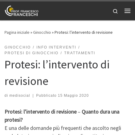
Passa al contenuto
Search
Me
Pagina iniziale
»
Ginocchio
»
Protesi: l’intervento di revisione
GINOCCHIO
INFO INTERVENTI
PROTESI DI GINOCCHIO
TRATTAMENTI
Protesi: l’intervento di
revisione
di
medisocial
|
Pubblicato
15 Maggio 2020
Protesi: l’intervento di revisione
–
Quanto dura una
protesi?
E una delle domande più frequenti che ascolto negli