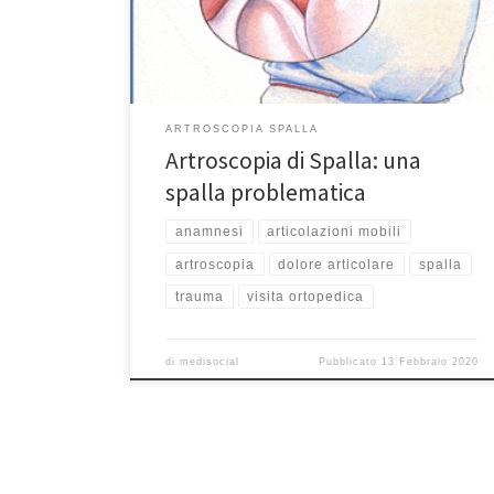
ripetuti o a seguito in trauma improvviso. La buona
notizia è che l’artroscopia può essere di […]
ARTROSCOPIA SPALLA
Artroscopia di Spalla: una
spalla problematica
anamnesi
articolazioni mobili
artroscopia
dolore articolare
spalla
trauma
visita ortopedica
di
medisocial
Pubblicato
13 Febbraio 2020