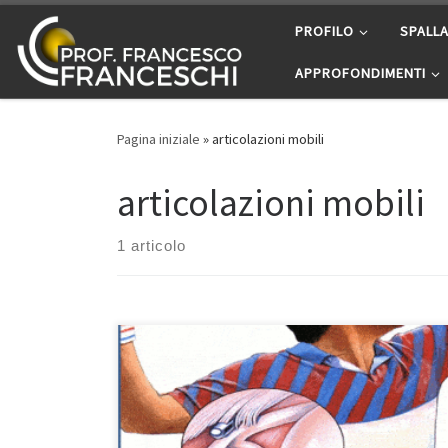
Passa al contenuto
PROFILO
SPALL
APPROFONDIMENTI
Pagina iniziale
»
articolazioni mobili
articolazioni mobili
1 articolo
Artroscopia di Spalla: una spalla problematica La tua
spalla è una delle tue articolazioni più mobili, ma tutta
questa libertà la mette a rischio per infortuni. I
problemi possono insorgere a seguito di movimenti