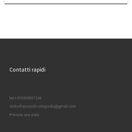
Contatti rapidi
tel:+393358007236
dottorfranceschi.ortopedia@gmail.com
Prenota una visita