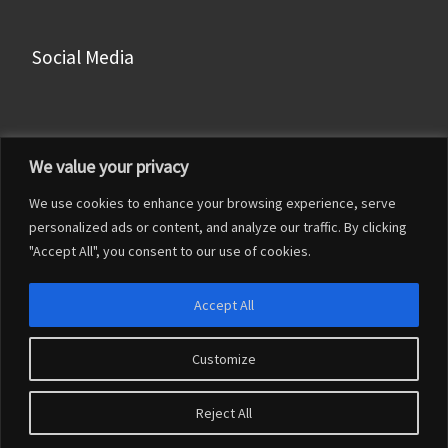
Social Media
Facebook
We value your privacy
Instagram
We use cookies to enhance your browsing experience, serve
LinkedIn
personalized ads or content, and analyze our traffic. By clicking
YouTube
"Accept All", you consent to our use of cookies.
Accept All
Customize
© 2026
Francesco Franceschi
– Tutti i diritti riservati
Reject All