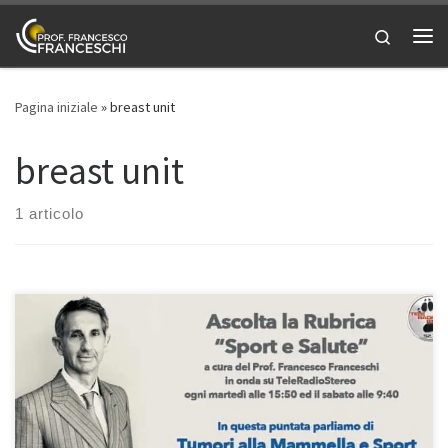
Passa al contenuto
Search
Me
Pagina iniziale
»
breast unit
breast unit
1 articolo
Tumore alla mammella e attività sportiva – In questa puntata di
“Sport e Salute”, la mia rubrica in onda su Teleradiostereo 92.7
ogni martedì alle 15:50 ed il sabato alle 9:40 abbiamo avuto un
ospite d’onore: la Dott.ssa Barbara Cagli, Chirurgo Plastico e