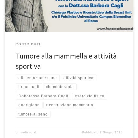
Ricostruttivo della Breast Unit c/o il Policlinico […]
CONTRIBUTI
Tumore alla mammella e attività
sportiva
alimentazione sana
attività sportiva
breast unit
chemioterapia
Dottoressa Barbara Cagli
esercizio fisico
guarigione
ricostruzione mammaria
tumore al seno
di
medisocial
Pubblicato
9 Giugno 2021