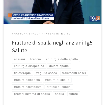
soprattutto nelle persone anziane, con danni e grandi dolori che si
[…]
FRATTURA SPALLA
INTERVISTE
TV
Fratture di spalla negli anziani Tg5
Salute
anziani
braccio
chirurgia della spalla
chirurgia ortopedica
dolore spalla
fisioterapia
fragilità ossea
frammenti ossei
frattura composta
frattura di spalla
frattura scomposta
protesi di spalla
protesi inversa di spalla
spalla
tutore