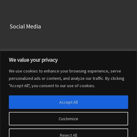
Social Media
Facebook
We value your privacy
Instagram
We use cookies to enhance your browsing experience, serve
LinkedIn
personalized ads or content, and analyze our traffic. By clicking
YouTube
"Accept All", you consent to our use of cookies.
Accept All
Customize
© 2026
Francesco Franceschi
– Tutti i diritti riservati
Reject All