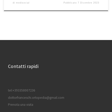
di
medisocial
Pubblicato
7 Dicembre 2023
Contatti rapidi
tel:+393358007236
dottorfranceschi.ortopedia@gmail.com
Prenota una visita