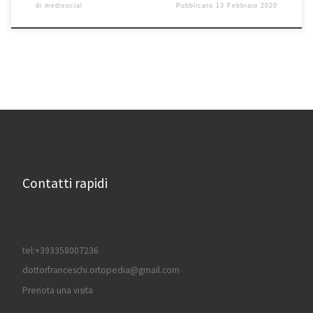
di
medisocial
Pubblicato
13 Febbraio 2020
Contatti rapidi
tel:+393358007236
dottorfranceschi.ortopedia@gmail.com
Prenota una visita