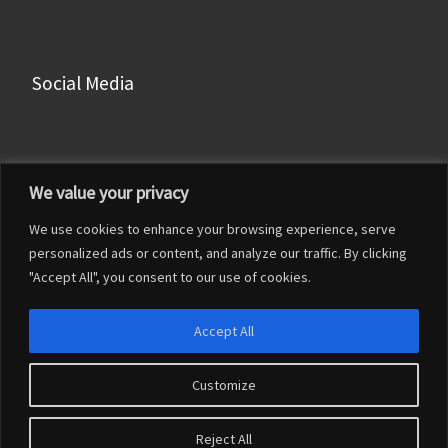
Social Media
Facebook
We value your privacy
Instagram
We use cookies to enhance your browsing experience, serve
LinkedIn
personalized ads or content, and analyze our traffic. By clicking
YouTube
"Accept All", you consent to our use of cookies.
Accept All
Customize
© 2026
Francesco Franceschi
– Tutti i diritti riservati
Reject All