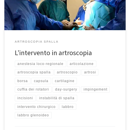
mangiare o bere niente a partire dalla mezzanotte del giorno
prima dell’intervento. […]
ARTROSCOPIA SPALLA
L’intervento in artroscopia
anestesia loco-regionale
articolazione
artroscopia spalla
artroscopio
artrosi
borsa
capsula
cartilagine
cuffia dei rotatori
day-surgery
impingement
incisioni
instabilità di spalla
intervento chirurgico
labbro
labbro glenoideo