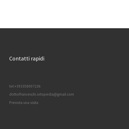
Contatti rapidi
tel:+393358007236
dottorfranceschi.ortopedia@gmail.com
Prenota una visita