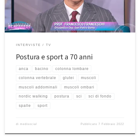
Francesco Franceschi che si trova qui. È ortopedico dell’ospedale
San […]
INTERVISTE
TV
Postura e sport a 70 anni
anca
bacino
colonna lombare
colonna vertebrale
glutei
muscoli
muscoli addominali
muscoli ombari
nordic walking
postura
sci
sci di fondo
spalle
sport
di
medisocial
Pubblicato
7 Febbraio 2022