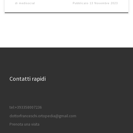
di
medisocial
Pubblicato
13 Novembre 2023
Contatti rapidi
tel:+393358007236
dottorfranceschi.ortopedia@gmail.com
Prenota una visita