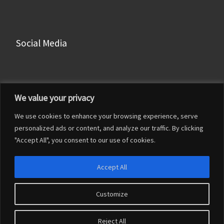
Social Media
Facebook
We value your privacy
Instagram
We use cookies to enhance your browsing experience, serve
LinkedIn
personalized ads or content, and analyze our traffic. By clicking
YouTube
"Accept All", you consent to our use of cookies.
Accept All
Customize
© 2026
Francesco Franceschi
– Tutti i diritti riservati
Reject All