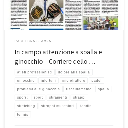
evitarli”. Il padel, come dimostrano i dati, è ormai una realtà […]
RASSEGNA STAMPA
In campo attenzione a spalla e
ginocchio – Corriere dello …
atleti professionisti
dolore alla spalla
ginocchio
infortuni
microfratture
padel
problemi alle ginocchia
riscaldamento
spalla
sporrt
sport
stiramenti
strappi
stretching
strrappi muscolari
tendini
tennis