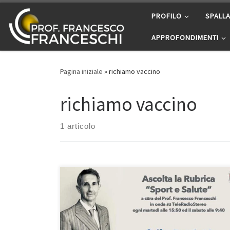
Passa al contenuto
PROFILO
SPALL
APPROFONDIMENTI
Pagina iniziale
»
richiamo vaccino
richiamo vaccino
1 articolo
Richiamo vaccino anti Covid – Intervista al Prof.
Massimo Ciccozzi Epidemiologo – In questa puntata di
“Sport e Salute” del 12/6/2021, la mia rubrica in onda
su Teleradiostereo 92.7 ogni martedì alle 15:50 ed il