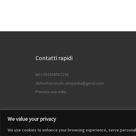
Contatti rapidi
tel:+393358007236
dottorfranceschi.ortopedia@gmail.com
Prenota una visita
We value your privacy
We use cookies to enhance your browsing experience, serve personalized
© 2026
Francesco Franceschi
– Tutti i diritti riservat