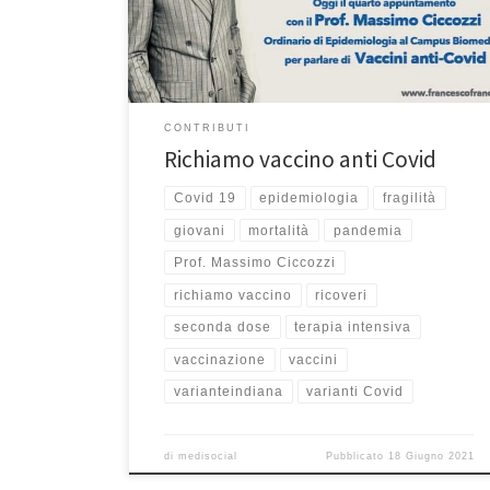
sabato alle 9:40 abbiamo come ospite, come per gli
altri sabato, Il Prof. Massimo Ciccozzi, […]
CONTRIBUTI
Richiamo vaccino anti Covid
Covid 19
epidemiologia
fragilità
giovani
mortalità
pandemia
Prof. Massimo Ciccozzi
richiamo vaccino
ricoveri
seconda dose
terapia intensiva
vaccinazione
vaccini
varianteindiana
varianti Covid
di
medisocial
Pubblicato
18 Giugno 2021