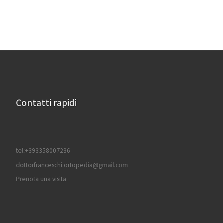
Contatti rapidi
tel:+393358007236
dottorfranceschi.ortopedia@gmail.com
Prenota una visita