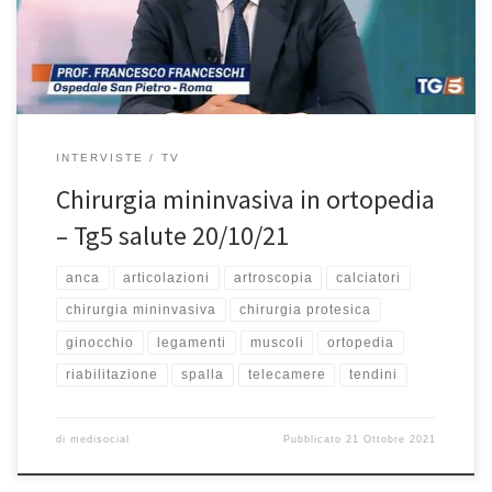
all’intervista. Buona visione! Il primo esempio che mi viene in
mente è quello dell’artroscopia […]
INTERVISTE
TV
Chirurgia mininvasiva in ortopedia
– Tg5 salute 20/10/21
anca
articolazioni
artroscopia
calciatori
chirurgia mininvasiva
chirurgia protesica
ginocchio
legamenti
muscoli
ortopedia
riabilitazione
spalla
telecamere
tendini
di
medisocial
Pubblicato
21 Ottobre 2021