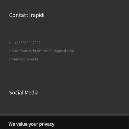
Contatti rapidi
tel:+393358007236
dottorfranceschi.ortopedia@gmail.com
Prenota una visita
Social Media
Facebook
We value your privacy
Instagram