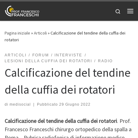
Passa al contenuto
Search
Me
Pagina iniziale
»
Articoli
»
Calcificazione del tendine della cuffia dei
rotatori
ARTICOLI
FORUM
INTERVISTE
LESIONI DELLA CUFFIA DEI ROTATORI
RADIO
Calcificazione del tendine
della cuffia dei rotatori
di
medisocial
|
Pubblicato
29 Giugno 2022
Calcificazione del tendine della cuffia dei rotatori
. Prof.
Francesco Franceschi chirurgo ortopedico della spalla a
Roma – Rubrica radiofonica di informazione medico-