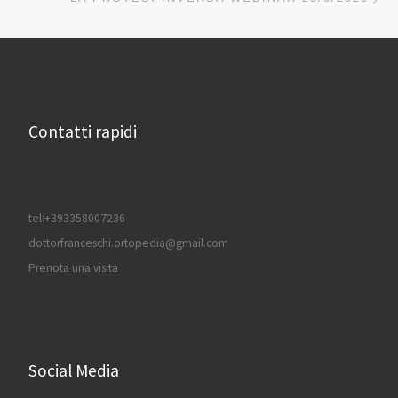
Contatti rapidi
tel:+393358007236
dottorfranceschi.ortopedia@gmail.com
Prenota una visita
Social Media