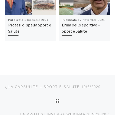
Pubblicato
1 Dicembre 2021
Pubblicato
17 Novembre 2021
Protesi di spalla Sport e
Ernia dello sportivo –
Salute
Sport e Salute
Navigazione articoli
Articolo precedente
LA CAPSULITE – SPORT E SALUTE 19/6/2020
RITORNA ALLA LISTA DEG
Ar
LA PROTESI INVERSA WEBINAR 23/6/2020