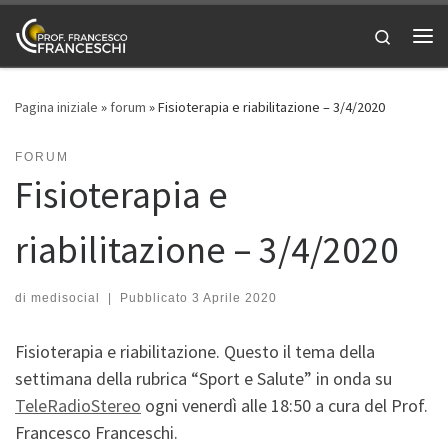
Passa al contenuto
Search
Me
Pagina iniziale
»
forum
»
Fisioterapia e riabilitazione – 3/4/2020
FORUM
Fisioterapia e
riabilitazione – 3/4/2020
di
medisocial
|
Pubblicato
3 Aprile 2020
Fisioterapia e riabilitazione. Questo il tema della
settimana della rubrica “Sport e Salute” in onda su
TeleRadioStereo
ogni venerdì alle 18:50 a cura del Prof.
Francesco Franceschi.